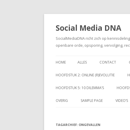
Social Media DNA
SocialMediaDNA richt zich op kennisdelin
openbare orde, opsporing, vervolging, rec
HOME
ALLES
CONTACT
HOOFDSTUK 2: ONLINE (R)EVOLUTIE
H
HOOFDSTUK 5: 10 DILEMMA’S
HOOFDS
OVERIG
SAMPLE PAGE
VIDEO’S
TAGARCHIEF:
ONGEVALLEN