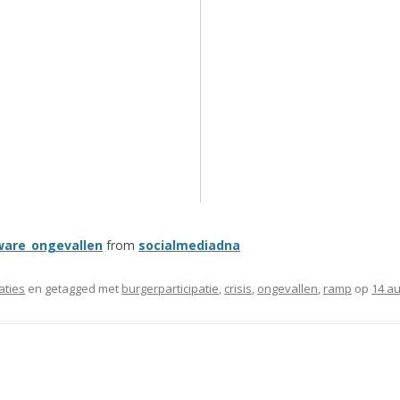
ware_ongevallen
from
socialmediadna
aties
en getagged met
burgerparticipatie
,
crisis
,
ongevallen
,
ramp
op
14 a