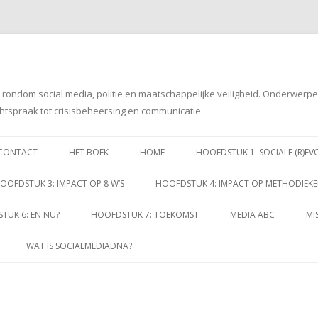
g rondom social media, politie en maatschappelijke veiligheid. Onderwerp
htspraak tot crisisbeheersing en communicatie.
Spring
naar
CONTACT
HET BOEK
HOME
HOOFDSTUK 1: SOCIALE (R)EV
inhoud
OOFDSTUK 3: IMPACT OP 8 W’S
HOOFDSTUK 4: IMPACT OP METHODIEK
TUK 6: EN NU?
HOOFDSTUK 7: TOEKOMST
MEDIA ABC
MI
WAT IS SOCIALMEDIADNA?