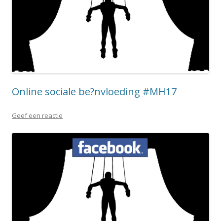
Online sociale be?nvloeding #MH17
Geef een reactie