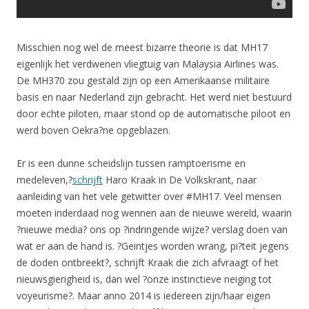
Misschien nog wel de meest bizarre theorie is dat MH17
eigenlijk het verdwenen vliegtuig van Malaysia Airlines was.
De MH370 zou gestald zijn op een Amerikaanse militaire
basis en naar Nederland zijn gebracht. Het werd niet bestuurd
door echte piloten, maar stond op de automatische piloot en
werd boven Oekra?ne opgeblazen.
Er is een dunne scheidslijn tussen ramptoerisme en
medeleven,?
schrijft
Haro Kraak in De Volkskrant, naar
aanleiding van het vele getwitter over #MH17. Veel mensen
moeten inderdaad nog wennen aan de nieuwe wereld, waarin
?nieuwe media? ons op ?indringende wijze? verslag doen van
wat er aan de hand is. ?Geintjes worden wrang, pi?teit jegens
de doden ontbreekt?, schrijft Kraak die zich afvraagt of het
nieuwsgierigheid is, dan wel ?onze instinctieve neiging tot
voyeurisme?. Maar anno 2014 is iedereen zijn/haar eigen