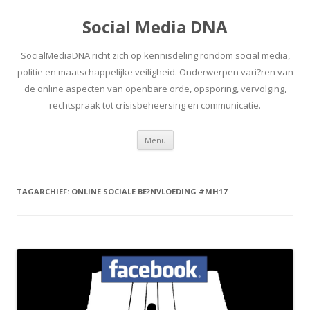
Social Media DNA
SocialMediaDNA richt zich op kennisdeling rondom social media,
politie en maatschappelijke veiligheid. Onderwerpen vari?ren van
de online aspecten van openbare orde, opsporing, vervolging,
rechtspraak tot crisisbeheersing en communicatie.
Spring
Menu
naar
inhoud
TAGARCHIEF:
ONLINE SOCIALE BE?NVLOEDING #MH17