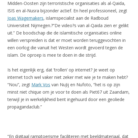
Midden-Oosten zijn terroristische organisaties als al-Qaida,
ISIS en al-Nusra bijzonder actief. En heel professioneel, zegt
Joas Wagemakers
, islamspecialist aan de Radboud
Universiteit Nijmegen.?”De video?s van al-Qaida zien er gelikt
uit.” De boodschap die de islamitische organisaties online
willen verspreiden is dat er moet worden teruggevochten in
een oorlog die vanuit het Westen wordt gevoerd tegen de
islam. De oproep is mee te doen in die strijd.
Is het eigenlijk erg, dat ’trollen’ op internet? Je weet op
internet toch wel vaker niet zeker met wie je te maken hebt?
“Nou”, zegt
Mark Vos
van NuJij en Nufoto, “het is op zijn
minst niet chique om je voor te doen als Piet67 uit Zaandam,
terwijl je in werkelijkheid bent ingehuurd door een geoliede
propagandaclub.”
“En digitaal ramptoerisme faciliteren met beeldmateriaal, dat