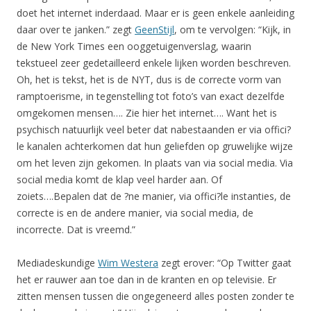
doet het internet inderdaad. Maar er is geen enkele aanleiding
daar over te janken.” zegt
GeenStijl
, om te vervolgen: “Kijk, in
de New York Times een ooggetuigenverslag, waarin
tekstueel zeer gedetailleerd enkele lijken worden beschreven.
Oh, het is tekst, het is de NYT, dus is de correcte vorm van
ramptoerisme, in tegenstelling tot foto’s van exact dezelfde
omgekomen mensen…. Zie hier het internet…. Want het is
psychisch natuurlijk veel beter dat nabestaanden er via offici?
le kanalen achterkomen dat hun geliefden op gruwelijke wijze
om het leven zijn gekomen. In plaats van via social media. Via
social media komt de klap veel harder aan. Of
zoiets….Bepalen dat de ?ne manier, via offici?le instanties, de
correcte is en de andere manier, via social media, de
incorrecte. Dat is vreemd.”
Mediadeskundige
Wim Westera
zegt erover: “Op Twitter gaat
het er rauwer aan toe dan in de kranten en op televisie. Er
zitten mensen tussen die ongegeneerd alles posten zonder te