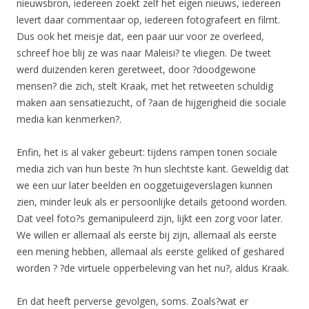
nieuwsbron, iedereen zoekt zelf het eigen nieuws, iedereen
levert daar commentaar op, iedereen fotografeert en filmt.
Dus ook het meisje dat, een paar uur voor ze overleed,
schreef hoe blij ze was naar Maleisi? te vliegen. De tweet
werd duizenden keren geretweet, door ?doodgewone
mensen? die zich, stelt Kraak, met het retweeten schuldig
maken aan sensatiezucht, of ?aan de hijgerigheid die sociale
media kan kenmerken?.
Enfin, het is al vaker gebeurt: tijdens rampen tonen sociale
media zich van hun beste ?n hun slechtste kant. Geweldig dat
we een uur later beelden en ooggetuigeverslagen kunnen
zien, minder leuk als er persoonlijke details getoond worden.
Dat veel foto?s gemanipuleerd zijn, lijkt een zorg voor later.
We willen er allemaal als eerste bij zijn, allemaal als eerste
een mening hebben, allemaal als eerste geliked of geshared
worden ? ?de virtuele opperbeleving van het nu?, aldus Kraak.
En dat heeft perverse gevolgen, soms. Zoals?wat er