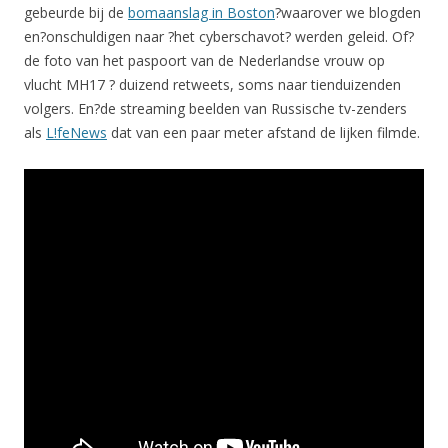
gebeurde bij de
bomaanslag in Boston
?waarover we blogden
en?onschuldigen naar ?het cyberschavot? werden geleid. Of?
de foto van het paspoort van de Nederlandse vrouw op
vlucht MH17 ? duizend retweets, soms naar tienduizenden
volgers. En?de streaming beelden van Russische tv-zenders
als
L!feNews
dat van een paar meter afstand de lijken filmde.