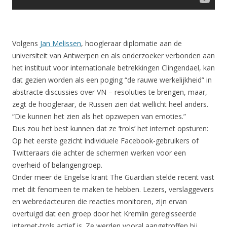
Volgens
Jan Melissen
, hoogleraar diplomatie aan de
universiteit van Antwerpen en als onderzoeker verbonden aan
het instituut voor internationale betrekkingen Clingendael, kan
dat gezien worden als een poging “de rauwe werkelijkheid” in
abstracte discussies over VN – resoluties te brengen, maar,
zegt de hoogleraar, de Russen zien dat wellicht heel anders.
“Die kunnen het zien als het opzwepen van emoties.”
Dus zou het best kunnen dat ze ’trols’ het internet opsturen:
Op het eerste gezicht individuele Facebook-gebruikers of
Twitteraars die achter de schermen werken voor een
overheid of belangengroep.
Onder meer de Engelse krant The Guardian stelde recent vast
met dit fenomeen te maken te hebben. Lezers, verslaggevers
en webredacteuren die reacties monitoren, zijn ervan
overtuigd dat een groep door het Kremlin geregisseerde
internet-trols actief is. Ze werden vooral aangetroffen bij