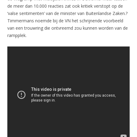
de meer dan 10.000 reacties zat ook kritiek verstopt op de
‘valse sentimenten’ van de minister van Buitenlandse Zaken.?
Timmermans noemde bij de VN het schrijnende voorbeeld
van een trouwring die ontvreemd zou kunnen worden van de
rampplek.