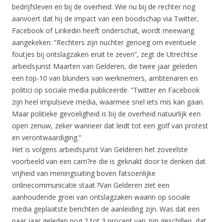
bedrijfsleven en bij de overheid. Wie nu bij de rechter nog
aanvoert dat hij de impact van een boodschap via Twitter,
Facebook of Linkedin heeft onderschat, wordt meewarig
aangekeken. ”Rechters zijn nuchter genoeg om eventuele
foutjes bij ontslagzaken eruit te zeven”, zegt de Utrechtse
arbeidsjurist Maarten van Gelderen, die twee jaar geleden
een top-10 van blunders van werknemers, ambtenaren en
politici op sociale media publiceerde. ”Twitter en Facebook
zijn heel impulsieve media, waarmee snel iets mis kan gaan.
Maar politieke gevoeligheid is bij de overheid natuurlijk een
open zenuw, zeker wanneer dat leidt tot een golf van protest
en verontwaardiging.”
Het is volgens arbeidsjurist Van Gelderen het zoveelste
voorbeeld van een carri?re die is geknakt door te denken dat
vrijheid van meningsuiting boven fatsoenlijke
onlinecommunicatie staat.?Van Gelderen ziet een
aanhoudende groei van ontslagzaken waarin op sociale
media geplaatste berichten de aanleiding zijn. Was dat een
paar jaar geleden nog 2 tot 3 procent van zijn geschillen, dat