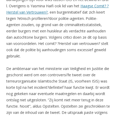
l. Overigens is Yasmina Haifi ook lid van het
Haagse Comit? ?
Herstel van Vertrouwen?
, een burgerinitiatief dat zich keert
tegen ?etnisch profileren?door politie-agenten. Politie-
agenten zouden, op grond van de criminaliteitsstatistiek,
eerder burgers met een huiskleur als verdachte aanhouden
dan autochtone burgers. Volgens critici doen ze dit op basis
van vooroordelen. Het comit? ?Herstel van vertrouwen? stelt
ook dat de politie bij aanhoudingen soms excessief geweld
gebruikt.
De ambtenaar van het ministerie van Veiligheid en Justitie die
geschorst werd om een controversi?le tweet over de
terreurorganisatie Islamitische Staat (IS, voorheen ISIS) was
korte tijd na het incident?definitief haar functie kwijt. Er wordt
nog gekeken naar eventuele maatregelen en daarbij wordt
ontslag niet uitgesloten. “Zij komt niet meer terug in deze
functie. Nooit”, aldus Opstelten. Opstelten zei geschrokken te
zijn van de inhoud van de tweet. De uitspraak paste volgens