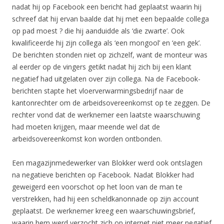
nadat hij op Facebook een bericht had geplaatst waarin hij
schreef dat hij ervan baalde dat hij met een bepaalde collega
op pad moest ? die hij aanduidde als ‘die zwarte’. Ook
kwalificeerde hij zijn collega als ‘een mongool’ en ‘een gek’.
De berichten stonden niet op zichzelf, want de monteur was
al eerder op de vingers getikt nadat hij zich bij een klant
negatief had uitgelaten over zijn collega. Na de Facebook-
berichten stapte het vloerverwarmingsbedrijf naar de
kantonrechter om de arbeidsovereenkomst op te zeggen. De
rechter vond dat de werknemer een laatste waarschuwing
had moeten krijgen, maar meende wel dat de
arbeidsovereenkomst kon worden ontbonden.
Een magazijnmedewerker van Blokker werd ook ontslagen
na negatieve berichten op Facebook. Nadat Blokker had
geweigerd een voorschot op het loon van de man te
verstrekken, had hij een scheldkanonnade op zijn account
geplaatst. De werknemer kreeg een waarschuwingsbrief,
waarin hem werd verzocht zich op internet niet meer negatief