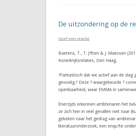
De uitzondering op de r
Geef een reactie
Baetens, T., T. J?tten & J. Maessen (201
Koninkrijksrelaties, Den Haag.
?Fantastisch dat we actief aan de slag 
gevoelig.? Deze ? waargebeurde ? conv
openbaarheid, waar EMMA in samenwerk
Enerzijds erkennen ambtenaren het bela
ze zich hier in veel gevallen niet naar
gekeken naar het gedrag van ambtenare
literatuuronderzoek, een enqu?te onder