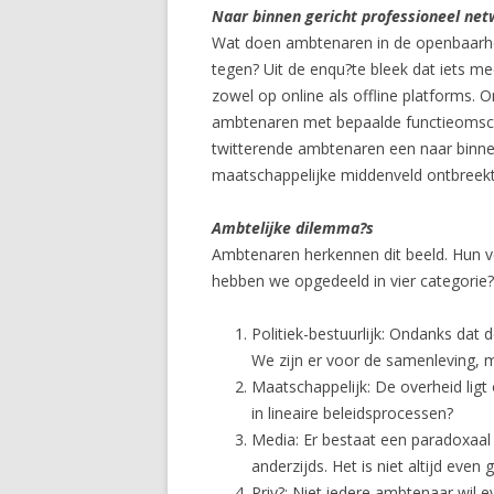
Naar binnen gericht professioneel ne
Wat doen ambtenaren in de openbaarhei
tegen? Uit de enqu?te bleek dat iets m
zowel op online als offline platforms. 
ambtenaren met bepaalde functieomschrij
twitterende ambtenaren een naar binnen 
maatschappelijke middenveld ontbreekt
Ambtelijke dilemma?s
Ambtenaren herkennen dit beeld. Hun ve
hebben we opgedeeld in vier categorie?
Politiek-bestuurlijk: Ondanks dat 
We zijn er voor de samenleving, m
Maatschappelijk: De overheid ligt
in lineaire beleidsprocessen?
Media: Er bestaat een paradoxaal 
anderzijds. Het is niet altijd even
Priv?: Niet iedere ambtenaar wil 