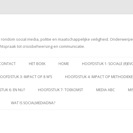
g rondom social media, politie en maatschappelijke veiligheid. Onderwerp
htspraak tot crisisbeheersing en communicatie.
Spring
naar
CONTACT
HET BOEK
HOME
HOOFDSTUK 1: SOCIALE (R)EV
inhoud
OOFDSTUK 3: IMPACT OP 8 W’S
HOOFDSTUK 4: IMPACT OP METHODIEK
TUK 6: EN NU?
HOOFDSTUK 7: TOEKOMST
MEDIA ABC
MI
WAT IS SOCIALMEDIADNA?