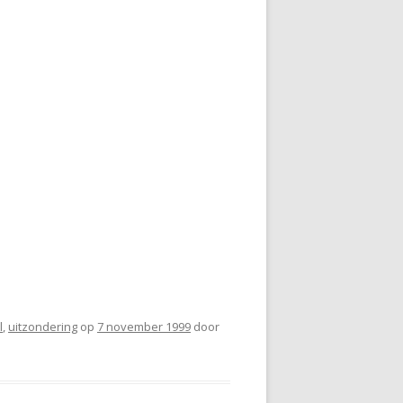
l
,
uitzondering
op
7 november 1999
door