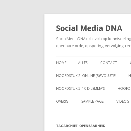
Social Media DNA
SocialMediaDNA richt zich op kennisdelin
openbare orde, opsporing, vervolging, rec
HOME
ALLES
CONTACT
HOOFDSTUK 2: ONLINE (R)EVOLUTIE
H
HOOFDSTUK 5: 10 DILEMMA’S
HOOFDS
OVERIG
SAMPLE PAGE
VIDEO’S
TAGARCHIEF:
OPENBAARHEID