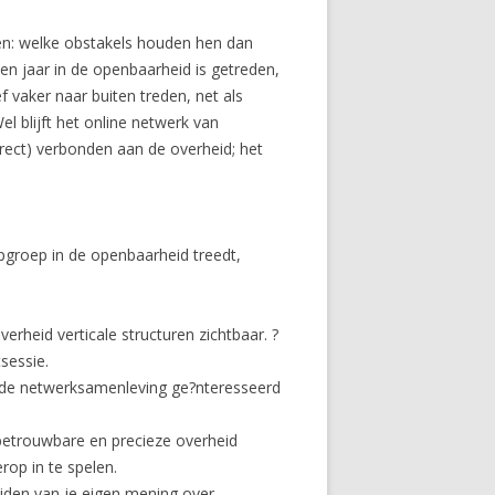
en: welke obstakels houden hen dan
en jaar in de openbaarheid is getreden,
f vaker naar buiten treden, net als
l blijft het online netwerk van
direct) verbonden aan de overheid; het
epgroep in de openbaarheid treedt,
erheid verticale structuren zichtbaar. ?
sessie.
is de netwerksamenleving ge?nteresseerd
 betrouwbare en precieze overheid
erop in te spelen.
eiden van je eigen mening over