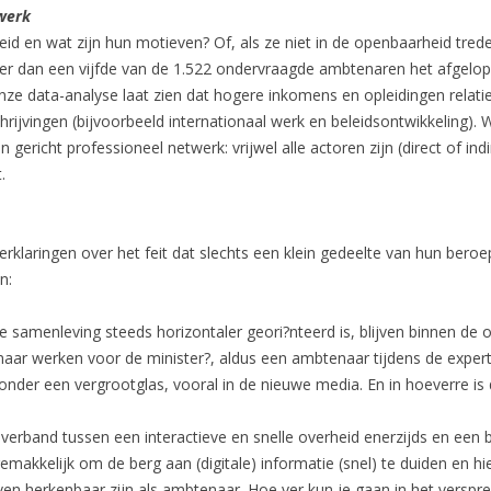
twerk
d en wat zijn hun motieven? Of, als ze niet in de openbaarheid tred
eer dan een vijfde van de 1.522 ondervraagde ambtenaren het afgelop
Onze data-analyse laat zien dat hogere inkomens en opleidingen relatie
vingen (bijvoorbeeld internationaal werk en beleidsontwikkeling). We
gericht professioneel netwerk: vrijwel alle actoren zijn (direct of in
.
rklaringen over het feit dat slechts een klein gedeelte van hun bero
n:
de samenleving steeds horizontaler geori?nteerd is, blijven binnen de ov
aar werken voor de minister?, aldus een ambtenaar tijdens de expert
 onder een vergrootglas, vooral in de nieuwe media. En in hoeverre 
verband tussen een interactieve en snelle overheid enerzijds en een
 gemakkelijk om de berg aan (digitale) informatie (snel) te duiden en hi
even herkenbaar zijn als ambtenaar. Hoe ver kun je gaan in het verspr