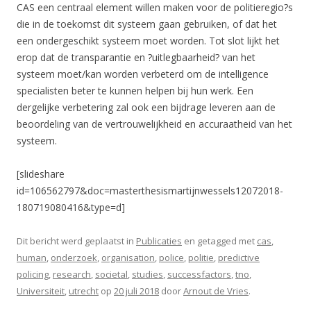
CAS een centraal element willen maken voor de politieregio?s
die in de toekomst dit systeem gaan gebruiken, of dat het
een ondergeschikt systeem moet worden. Tot slot lijkt het
erop dat de transparantie en ?uitlegbaarheid? van het
systeem moet/kan worden verbeterd om de intelligence
specialisten beter te kunnen helpen bij hun werk. Een
dergelijke verbetering zal ook een bijdrage leveren aan de
beoordeling van de vertrouwelijkheid en accuraatheid van het
systeem.
[slideshare
id=106562797&doc=masterthesismartijnwessels12072018-
180719080416&type=d]
Dit bericht werd geplaatst in
Publicaties
en getagged met
cas
,
human
,
onderzoek
,
organisation
,
police
,
politie
,
predictive
policing
,
research
,
societal
,
studies
,
successfactors
,
tno
,
Universiteit
,
utrecht
op
20 juli 2018
door
Arnout de Vries
.