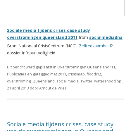
Sociale media tijdens crises case study
overstromingen queensland 2011
from
socialmediadna
Bron: Nationaal CrisisCentrum (NCC),
Zelfredzaamheid
?
dossier Infopuntveiligheid
Dit bericht werd geplaatst in
Overstromingen Queensland '11
,
Publicaties
en getagged met
2011
,
crisismap
,
flooding
,
overstroming
,
Queensland
,
social media
,
Twitter
,
watersnood
op
21 april 2013
door
Arnout de Vries
.
Sociale media tijdens crises. case study