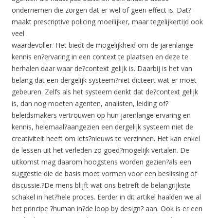
ondernemen die zorgen dat er wel of geen effect is. Dat?
maakt prescriptive policing moeilijker, maar tegelijkertijd ook
veel
waardevoller. Het biedt de mogelijkheid om de jarenlange
kennis en?ervaring in een context te plaatsen en deze te
herhalen daar waar de?context gelijk is. Daarbij is het van
belang dat een dergelijk systeem?niet dicteert wat er moet
gebeuren. Zelfs als het systeem denkt dat de?context gelijk
is, dan nog moeten agenten, analisten, leiding of?
beleidsmakers vertrouwen op hun jarenlange ervaring en
kennis, helemaal?aangezien een dergelijk systeem niet de
creativiteit heeft om iets?nieuws te verzinnen. Het kan enkel
de lessen uit het verleden zo goed?mogelijk vertalen. De
uitkomst mag daarom hoogstens worden gezien?als een
suggestie die de basis moet vormen voor een beslissing of
discussie.?De mens blijft wat ons betreft de belangrijkste
schakel in het?hele proces. Eerder in dit artikel haalden we al
het principe ?human in?de loop by design? aan. Ook is er een