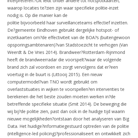
interpreteren.?Dit leidt onder andere tot hotspotkaarten,
waarop locaties te?zien zijn waar specifieke politie-inzet
nodig is. Op die manier kan de
politie bijvoorbeeld haar surveillanceteams effectief inzetten.
De?gemeente Eindhoven gebruikt dergelijke hotspot- of
inzetkaarten om?de effectiviteit van de BOA?s (buitengewoon
opsporingsambtenaren)?van Stadstoezicht te verhogen (Van
Weerdt & De Vries 2014). Brandweer?Rotterdam-Rijnmond
heeft de brandweerradar die voorspelt?waar de volgende
brand zich zal voordoen en zorgt vervolgens dat er?een
voertuig in de buurt is (Littooij 2015). Een nieuw
computermodel?van TNO wordt gebruikt om
overlastsituaties in wijken te voorspellen?en interventies te
berekenen die het beste zouden moeten werken in?de
betreffende specifieke situatie (Smit 2014). De beweging die
wij bij?de politie zien, past dan ook in de huidige tijd waarin
nieuwe mogelijkheden?ontstaan door het analyseren van Big
Data. Het huidige?informatiegestuurd optreden van de politie
(intelligence-led policing)?professionaliseert en ontwikkelt zich