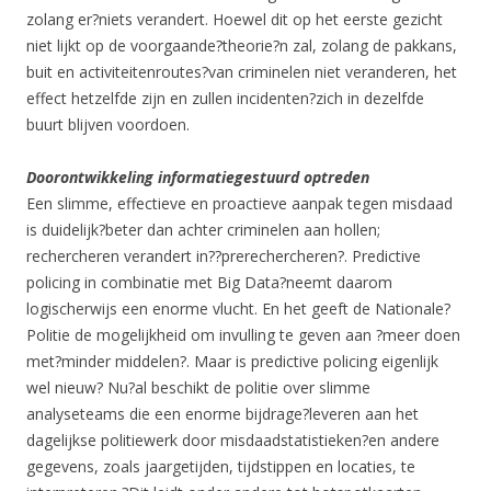
zolang er?niets verandert. Hoewel dit op het eerste gezicht
niet lijkt op de voorgaande?theorie?n zal, zolang de pakkans,
buit en activiteitenroutes?van criminelen niet veranderen, het
effect hetzelfde zijn en zullen incidenten?zich in dezelfde
buurt blijven voordoen.
Doorontwikkeling informatiegestuurd optreden
Een slimme, effectieve en proactieve aanpak tegen misdaad
is duidelijk?beter dan achter criminelen aan hollen;
rechercheren verandert in??prerechercheren?. Predictive
policing in combinatie met Big Data?neemt daarom
logischerwijs een enorme vlucht. En het geeft de Nationale?
Politie de mogelijkheid om invulling te geven aan ?meer doen
met?minder middelen?. Maar is predictive policing eigenlijk
wel nieuw? Nu?al beschikt de politie over slimme
analyseteams die een enorme bijdrage?leveren aan het
dagelijkse politiewerk door misdaadstatistieken?en andere
gegevens, zoals jaargetijden, tijdstippen en locaties, te