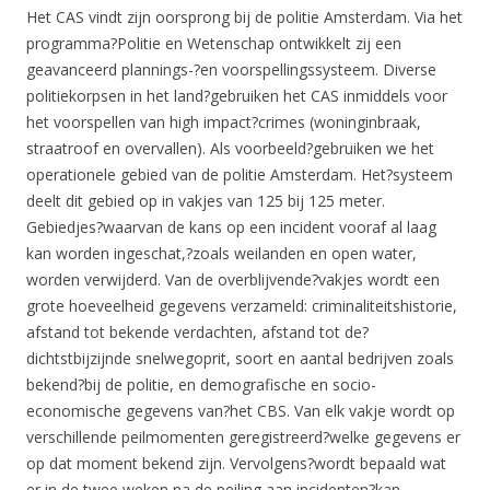
Het CAS vindt zijn oorsprong bij de politie Amsterdam. Via het
programma?Politie en Wetenschap ontwikkelt zij een
geavanceerd plannings-?en voorspellingssysteem. Diverse
politiekorpsen in het land?gebruiken het CAS inmiddels voor
het voorspellen van high impact?crimes (woninginbraak,
straatroof en overvallen). Als voorbeeld?gebruiken we het
operationele gebied van de politie Amsterdam. Het?systeem
deelt dit gebied op in vakjes van 125 bij 125 meter.
Gebiedjes?waarvan de kans op een incident vooraf al laag
kan worden ingeschat,?zoals weilanden en open water,
worden verwijderd. Van de overblijvende?vakjes wordt een
grote hoeveelheid gegevens verzameld: criminaliteitshistorie,
afstand tot bekende verdachten, afstand tot de?
dichtstbijzijnde snelwegoprit, soort en aantal bedrijven zoals
bekend?bij de politie, en demografische en socio-
economische gegevens van?het CBS. Van elk vakje wordt op
verschillende peilmomenten geregistreerd?welke gegevens er
op dat moment bekend zijn. Vervolgens?wordt bepaald wat
er in de twee weken na de peiling aan incidenten?kan