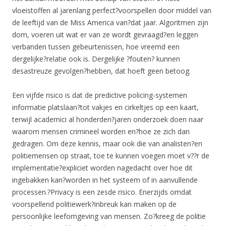
vloeistoffen al jarenlang perfect?voorspellen door middel van
de leeftijd van de Miss America van?dat jaar. Algoritmen zijn
dom, voeren uit wat er van ze wordt gevraagd?en leggen
verbanden tussen gebeurtenissen, hoe vreemd een
dergelijke?relatie ook is. Dergelijke ?fouten? kunnen
desastreuze gevolgen?hebben, dat hoeft geen betoog.
Een vijfde risico is dat de predictive policing-systemen
informatie platslaan?tot vakjes en cirkeltjes op een kaart,
terwijl academici al honderden?jaren onderzoek doen naar
waarom mensen crimineel worden en?hoe ze zich dan
gedragen. Om deze kennis, maar ook die van analisten?en
politiemensen op straat, toe te kunnen voegen moet v??r de
implementatie?expliciet worden nagedacht over hoe dit
ingebakken kan?worden in het systeem of in aanvullende
processen.?Privacy is een zesde risico. Enerzijds omdat
voorspellend politiewerk?inbreuk kan maken op de
persoonlijke leefomgeving van mensen. Zo?kreeg de politie