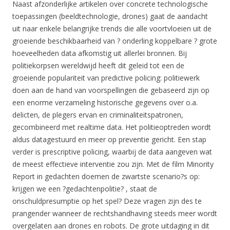
Naast afzonderlijke artikelen over concrete technologische
toepassingen (beeldtechnologie, drones) gaat de aandacht
uit naar enkele belangrijke trends die alle voortvloeien uit de
groeiende beschikbaarheid van ? onderling koppelbare ? grote
hoeveelheden data afkomstig uit allerlei bronnen. Bij
politiekorpsen wereldwijd heeft dit geleid tot een de
groeiende populariteit van predictive policing: politiewerk
doen aan de hand van voorspellingen die gebaseerd zijn op
een enorme verzameling historische gegevens over o.a.
delicten, de plegers ervan en criminaliteitspatronen,
gecombineerd met realtime data. Het politieoptreden wordt
aldus datagestuurd en meer op preventie gericht. Een stap
verder is prescriptive policing, waarbij de data aangeven wat
de meest effectieve interventie zou zijn. Met de film Minority
Report in gedachten doemen de zwartste scenario?s op:
krijgen we een ?gedachtenpolitie? , staat de
onschuldpresumptie op het spel? Deze vragen zijn des te
prangender wanneer de rechtshandhaving steeds meer wordt
overgelaten aan drones en robots. De grote uitdaging in dit