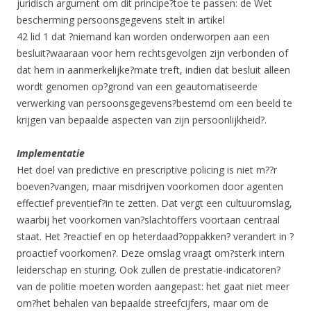
juridisch argument om dit principe?toe te passen: de Wet
bescherming persoonsgegevens stelt in artikel
42 lid 1 dat ?niemand kan worden onderworpen aan een
besluit?waaraan voor hem rechtsgevolgen zijn verbonden of
dat hem in aanmerkelijke?mate treft, indien dat besluit alleen
wordt genomen op?grond van een geautomatiseerde
verwerking van persoonsgegevens?bestemd om een beeld te
krijgen van bepaalde aspecten van zijn persoonlijkheid?.
Implementatie
Het doel van predictive en prescriptive policing is niet m??r
boeven?vangen, maar misdrijven voorkomen door agenten
effectief preventief?in te zetten. Dat vergt een cultuuromslag,
waarbij het voorkomen van?slachtoffers voortaan centraal
staat. Het ?reactief en op heterdaad?oppakken? verandert in ?
proactief voorkomen?. Deze omslag vraagt om?sterk intern
leiderschap en sturing. Ook zullen de prestatie-indicatoren?
van de politie moeten worden aangepast: het gaat niet meer
om?het behalen van bepaalde streefcijfers, maar om de