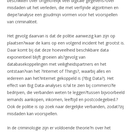
beschikken over ongelofelijk veel digitale gegevens?over
misdaden uit het verleden, die met verfijnde algoritmen en
diepe?analyse een goudmijn vormen voor het voorspellen
van criminaliteit.
Het gevolg daarvan is dat de politie aanwezig kan zijn op
plaatsen?waar de kans op een volgend incident het grootst is.
Daar komt bij dat deze hoeveelheid beschikbare data
exponentieel blijft groeien als?gevolg van
databasekoppelingen met veiligheidspartners en het
ontstaan?van het ?Internet of Things?, waarbij alles en
iedereen aan het?internet gekoppeld is (?Big Data?). Het
effect van Big Data-analyses is?al te zien bij commerci?le
bedrijven, die verbanden weten te leggen?tussen bijvoorbeeld
iemands aankopen, inkomen, leeftijd en postcodegebied.?
Ook de politie is op zoek naar dergelijke verbanden, zodat?zij
misdaden kan voorspellen.
In de criminologie zijn er voldoende theorie?n over het