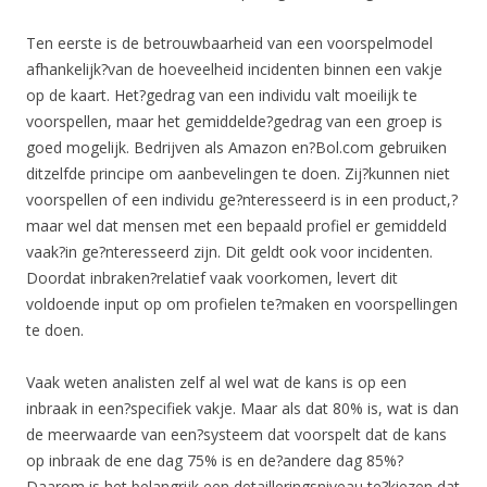
Ten eerste is de betrouwbaarheid van een voorspelmodel
afhankelijk?van de hoeveelheid incidenten binnen een vakje
op de kaart. Het?gedrag van een individu valt moeilijk te
voorspellen, maar het gemiddelde?gedrag van een groep is
goed mogelijk. Bedrijven als Amazon en?Bol.com gebruiken
ditzelfde principe om aanbevelingen te doen. Zij?kunnen niet
voorspellen of een individu ge?nteresseerd is in een product,?
maar wel dat mensen met een bepaald profiel er gemiddeld
vaak?in ge?nteresseerd zijn. Dit geldt ook voor incidenten.
Doordat inbraken?relatief vaak voorkomen, levert dit
voldoende input op om profielen te?maken en voorspellingen
te doen.
Vaak weten analisten zelf al wel wat de kans is op een
inbraak in een?specifiek vakje. Maar als dat 80% is, wat is dan
de meerwaarde van een?systeem dat voorspelt dat de kans
op inbraak de ene dag 75% is en de?andere dag 85%?
Daarom is het belangrijk een detailleringsniveau te?kiezen dat