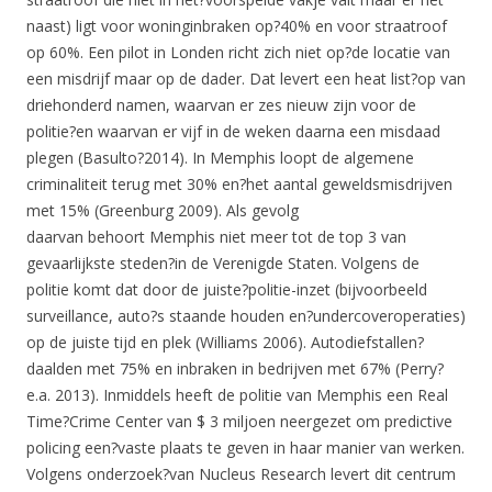
naast) ligt voor woninginbraken op?40% en voor straatroof
op 60%. Een pilot in Londen richt zich niet op?de locatie van
een misdrijf maar op de dader. Dat levert een heat list?op van
driehonderd namen, waarvan er zes nieuw zijn voor de
politie?en waarvan er vijf in de weken daarna een misdaad
plegen (Basulto?2014). In Memphis loopt de algemene
criminaliteit terug met 30% en?het aantal geweldsmisdrijven
met 15% (Greenburg 2009). Als gevolg
daarvan behoort Memphis niet meer tot de top 3 van
gevaarlijkste steden?in de Verenigde Staten. Volgens de
politie komt dat door de juiste?politie-inzet (bijvoorbeeld
surveillance, auto?s staande houden en?undercoveroperaties)
op de juiste tijd en plek (Williams 2006). Autodiefstallen?
daalden met 75% en inbraken in bedrijven met 67% (Perry?
e.a. 2013). Inmiddels heeft de politie van Memphis een Real
Time?Crime Center van $ 3 miljoen neergezet om predictive
policing een?vaste plaats te geven in haar manier van werken.
Volgens onderzoek?van Nucleus Research levert dit centrum