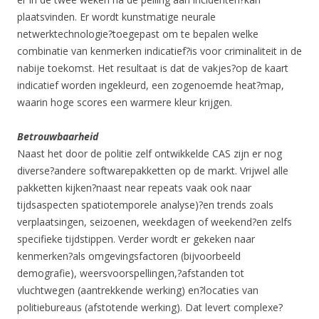
plaatsvinden. Er wordt kunstmatige neurale
netwerktechnologie?toegepast om te bepalen welke
combinatie van kenmerken indicatief?is voor criminaliteit in de
nabije toekomst. Het resultaat is dat de vakjes?op de kaart
indicatief worden ingekleurd, een zogenoemde heat?map,
waarin hoge scores een warmere kleur krijgen.
Betrouwbaarheid
Naast het door de politie zelf ontwikkelde CAS zijn er nog
diverse?andere softwarepakketten op de markt. Vrijwel alle
pakketten kijken?naast near repeats vaak ook naar
tijdsaspecten spatiotemporele analyse)?en trends zoals
verplaatsingen, seizoenen, weekdagen of weekend?en zelfs
specifieke tijdstippen. Verder wordt er gekeken naar
kenmerken?als omgevingsfactoren (bijvoorbeeld
demografie), weersvoorspellingen,?afstanden tot
vluchtwegen (aantrekkende werking) en?locaties van
politiebureaus (afstotende werking). Dat levert complexe?