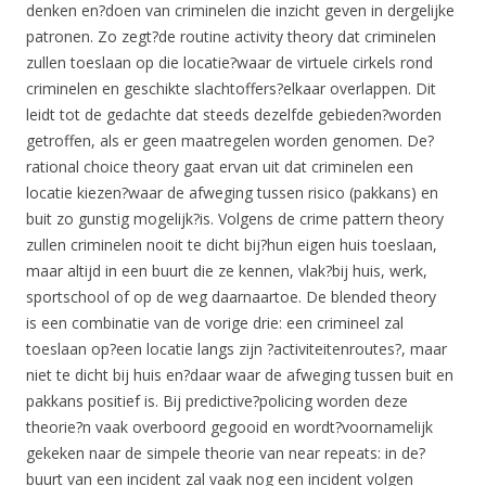
denken en?doen van criminelen die inzicht geven in dergelijke
patronen. Zo zegt?de routine activity theory dat criminelen
zullen toeslaan op die locatie?waar de virtuele cirkels rond
criminelen en geschikte slachtoffers?elkaar overlappen. Dit
leidt tot de gedachte dat steeds dezelfde gebieden?worden
getroffen, als er geen maatregelen worden genomen. De?
rational choice theory gaat ervan uit dat criminelen een
locatie kiezen?waar de afweging tussen risico (pakkans) en
buit zo gunstig mogelijk?is. Volgens de crime pattern theory
zullen criminelen nooit te dicht bij?hun eigen huis toeslaan,
maar altijd in een buurt die ze kennen, vlak?bij huis, werk,
sportschool of op de weg daarnaartoe. De blended theory
is een combinatie van de vorige drie: een crimineel zal
toeslaan op?een locatie langs zijn ?activiteitenroutes?, maar
niet te dicht bij huis en?daar waar de afweging tussen buit en
pakkans positief is. Bij predictive?policing worden deze
theorie?n vaak overboord gegooid en wordt?voornamelijk
gekeken naar de simpele theorie van near repeats: in de?
buurt van een incident zal vaak nog een incident volgen