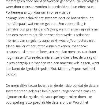
maatregelen door mensen?worden genomen, die vervolgens
weer door mensen worden beoordeeld?op hun effectiviteit.
Politiemensen zijn daarom in onze visie de
belangrijkste schakel: het systeem doet de basiszaken, de
mens?bepaalt wat ermee gebeurt. Een voorspelling is
derhalve dus geen bindend?advies, want mensen zijn slimmer
dan een systeem dat alleen?met data werkt. Totdat het
moment van singularity aanbreekt, waarbij?computers niet
alleen sneller of accurater kunnen rekenen, maar ook?
creatiever, slimmer en bewuster zijn dan mensen. Dat duurt
nog minstens?twee decennia en zelfs dan is het de vraag of
je iets dergelijks in?handen van een machine wilt leggen, want
dan komt de ?gedachtepolitie??uit Minority Report wel heel
dichtbij.
De menselijke factor levert een derde risico op: dat de data in
systemen?een gekleurd beeld geven (zogenoemde bias) en
algoritmen dus?gekleurde voorspellingen zullen doen. De
voorspelling is zo goed als?de data eronder. Wordt het