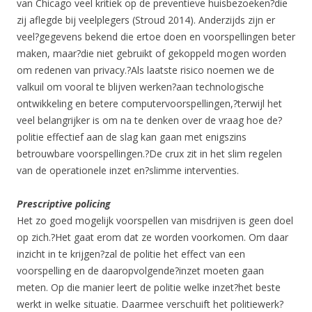
van Chicago veel kritiek op de preventieve huisbezoeken?die
zij aflegde bij veelplegers (Stroud 2014). Anderzijds zijn er
veel?gegevens bekend die ertoe doen en voorspellingen beter
maken, maar?die niet gebruikt of gekoppeld mogen worden
om redenen van privacy.?Als laatste risico noemen we de
valkuil om vooral te blijven werken?aan technologische
ontwikkeling en betere computervoorspellingen,?terwijl het
veel belangrijker is om na te denken over de vraag hoe de?
politie effectief aan de slag kan gaan met enigszins
betrouwbare voorspellingen.?De crux zit in het slim regelen
van de operationele inzet en?slimme interventies.
Prescriptive policing
Het zo goed mogelijk voorspellen van misdrijven is geen doel
op zich.?Het gaat erom dat ze worden voorkomen. Om daar
inzicht in te krijgen?zal de politie het effect van een
voorspelling en de daaropvolgende?inzet moeten gaan
meten. Op die manier leert de politie welke inzet?het beste
werkt in welke situatie. Daarmee verschuift het politiewerk?