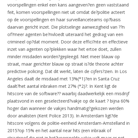
voorspellingen enkel een kans aangeven?en geen vaststaand
feit, komen voorspellingen niet uit omdat de?politie acteert
op de voorspellingen en haar surveillanceteams op?basis
daarvan gericht inzet. Die plotselinge aanwezigheid van ??n
of?meer agenten be?nvloedt uiteraard het gedrag van een
crimineel op?dat moment. Door deze effici?nte en effectieve
inzet van agenten op?plekken waar het ertoe doet, zullen
minder misdaden worden?gepleegd. Niet meer blauw op
straat, maar gerichter blauw op straat is?de theorie achter
predictive policing. Dat dit werkt, laten de cijfers?zien. In Los
Angeles daalt de misdaad met 13%(*1)?en in Santa Cruz
daalt?het aantal inbraken met 27% (*2)?. In Kent ligt de
hitscore van de software?? waarbij daadwerkelijk een misdrijf
plaatsvond in een geselecteerd?vakje op de kaart ? bijna 60%
hoger dan wanneer de vakjes handmatig?gekozen werden
door analisten (Kent Police 2013). In Amsterdam ligt?de
hitscore volgens de politie-eenheid Amsterdam-Amstelland in
2015?op 15% en het aantal near hits (een inbraak of
straatroof die niet in het?voorspelde vakje valt maar er net