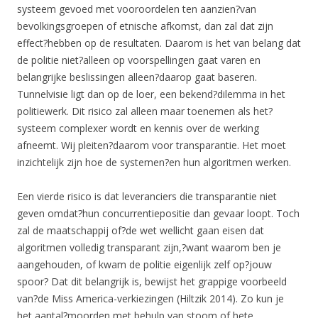
systeem gevoed met vooroordelen ten aanzien?van
bevolkingsgroepen of etnische afkomst, dan zal dat zijn
effect?hebben op de resultaten. Daarom is het van belang dat
de politie niet?alleen op voorspellingen gaat varen en
belangrijke beslissingen alleen?daarop gaat baseren.
Tunnelvisie ligt dan op de loer, een bekend?dilemma in het
politiewerk. Dit risico zal alleen maar toenemen als het?
systeem complexer wordt en kennis over de werking
afneemt. Wij pleiten?daarom voor transparantie. Het moet
inzichtelijk zijn hoe de systemen?en hun algoritmen werken.
Een vierde risico is dat leveranciers die transparantie niet
geven omdat?hun concurrentiepositie dan gevaar loopt. Toch
zal de maatschappij of?de wet wellicht gaan eisen dat
algoritmen volledig transparant zijn,?want waarom ben je
aangehouden, of kwam de politie eigenlijk zelf op?jouw
spoor? Dat dit belangrijk is, bewijst het grappige voorbeeld
van?de Miss America-verkiezingen (Hiltzik 2014). Zo kun je
het aantal?moorden met behulp van stoom of hete