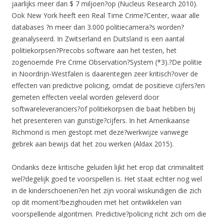
jaarlijks meer dan $ 7 miljoen?op (Nucleus Research 2010).
Ook New York heeft een Real Time Crime?Center, waar alle
databases ?n meer dan 3.000 politiecamera?s worden?
geanalyseerd. In Zwitserland en Duitsland is een aantal
politiekorpsen?Precobs software aan het testen, het
zogenoemde Pre Crime Observation?System (*3).?De politie
in Noordrijn-Westfalen is daarentegen zeer kritisch?over de
effecten van predictive policing, omdat de positieve cijfers?en
gemeten effecten veelal worden geleverd door
softwareleveranciers?of politiekorpsen die baat hebben bij
het presenteren van gunstige?cijfers. In het Amerikaanse
Richmond is men gestopt met deze?werkwijze vanwege
gebrek aan bewijs dat het zou werken (Aldax 2015).
Ondanks deze kritische geluiden lijkt het erop dat criminaliteit
wel?degelijk goed te voorspellen is. Het staat echter nog wel
in de kinderschoenen?en het zijn vooral wiskundigen die zich
op dit moment?bezighouden met het ontwikkelen van
voorspellende algoritmen. Predictive?policing richt zich om die