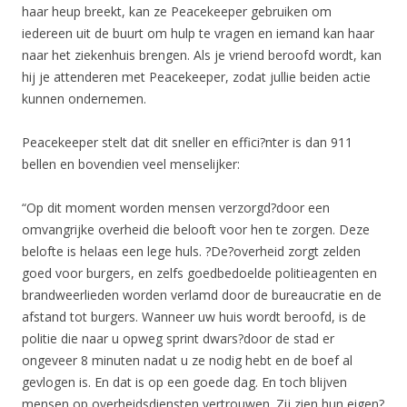
haar heup breekt, kan ze Peacekeeper gebruiken om
iedereen uit de buurt om hulp te vragen en iemand kan haar
naar het ziekenhuis brengen. Als je vriend beroofd wordt, kan
hij je attenderen met Peacekeeper, zodat jullie beiden actie
kunnen ondernemen.
Peacekeeper stelt dat dit sneller en effici?nter is dan 911
bellen en bovendien veel menselijker:
“Op dit moment worden mensen verzorgd?door een
omvangrijke overheid die belooft voor hen te zorgen. Deze
belofte is helaas een lege huls. ?De?overheid zorgt zelden
goed voor burgers, en zelfs goedbedoelde politieagenten en
brandweerlieden worden verlamd door de bureaucratie en de
afstand tot burgers. Wanneer uw huis wordt beroofd, is de
politie die naar u opweg sprint dwars?door de stad er
ongeveer 8 minuten nadat u ze nodig hebt en de boef al
gevlogen is. En dat is op een goede dag. En toch blijven
mensen op overheidsdiensten vertrouwen. Zij zien hun eigen?