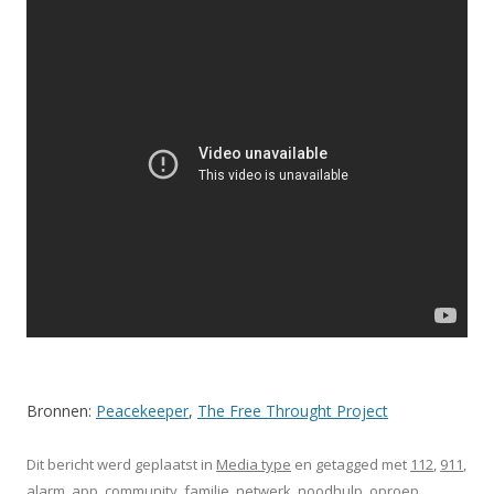
Bronnen:
Peacekeeper
,
The Free Throught Project
Dit bericht werd geplaatst in
Media type
en getagged met
112
,
911
,
alarm
,
app
,
community
,
familie
,
netwerk
,
noodhulp
,
oproep
,