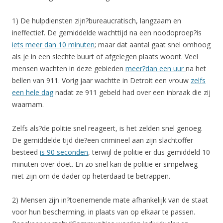
1) De hulpdiensten zijn?bureaucratisch, langzaam en
ineffectief. De gemiddelde wachttijd na een noodoproep?is
iets meer dan 10 minuten
; maar dat aantal gaat snel omhoog
als je in een slechte buurt of afgelegen plaats woont. Veel
mensen wachten in deze gebieden
meer?dan een uur
na het
bellen van 911. Vorig jaar wachtte in Detroit een vrouw
zelfs
een hele dag
nadat ze 911 gebeld had over een inbraak die zij
waarnam.
Zelfs als?de politie snel reageert, is het zelden snel genoeg.
De gemiddelde tijd die?een crimineel aan zijn slachtoffer
besteed
is 90 seconden
, terwijl de politie er dus gemiddeld 10
minuten over doet. En zo snel kan de politie er simpelweg
niet zijn om de dader op heterdaad te betrappen.
2) Mensen zijn in?toenemende mate afhankelijk van de staat
voor hun bescherming, in plaats van op elkaar te passen.