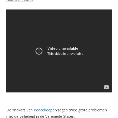
Geef een reactie
De?makers van
Peacekeeper
?zagen twee grote problemen
met de veiligheid in de Verenigde Staten: