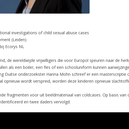
ational investigations of child sexual abuse cases
ement (Leiden)
 bij Ecorys NL
emd, de wereldwijde vrijwilligers die voor Europol speuren naar de he
llen als een boiler, een fles of een schooluniform kunnen aanwijzinge
ong Duitse onderzoekster Hanna Mohn schreef er een masterscriptie 
riaal opnieuw wordt verspreid, worden deze kinderen opnieuw slachtoffe
de fragmenten voor uit beeldmateriaal van coldcases. Op basis van de 
dentificeerd en twee daders vervolgd.