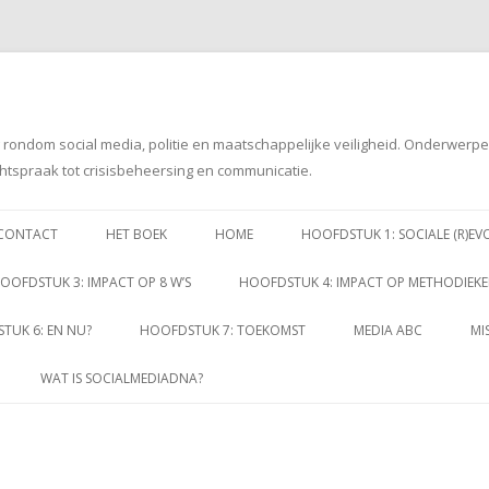
g rondom social media, politie en maatschappelijke veiligheid. Onderwerp
htspraak tot crisisbeheersing en communicatie.
Spring
naar
CONTACT
HET BOEK
HOME
HOOFDSTUK 1: SOCIALE (R)EV
inhoud
OOFDSTUK 3: IMPACT OP 8 W’S
HOOFDSTUK 4: IMPACT OP METHODIEK
TUK 6: EN NU?
HOOFDSTUK 7: TOEKOMST
MEDIA ABC
MI
WAT IS SOCIALMEDIADNA?