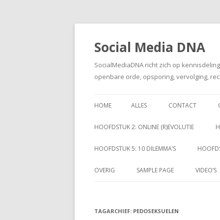
Social Media DNA
SocialMediaDNA richt zich op kennisdelin
openbare orde, opsporing, vervolging, rec
HOME
ALLES
CONTACT
HOOFDSTUK 2: ONLINE (R)EVOLUTIE
H
HOOFDSTUK 5: 10 DILEMMA’S
HOOFDS
OVERIG
SAMPLE PAGE
VIDEO’S
TAGARCHIEF:
PEDOSEKSUELEN