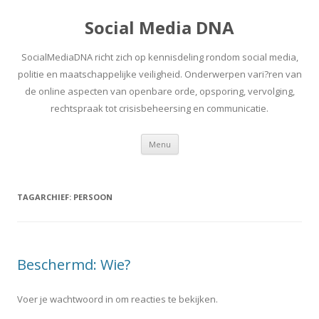
Social Media DNA
SocialMediaDNA richt zich op kennisdeling rondom social media,
politie en maatschappelijke veiligheid. Onderwerpen vari?ren van
de online aspecten van openbare orde, opsporing, vervolging,
rechtspraak tot crisisbeheersing en communicatie.
Spring
Menu
naar
inhoud
TAGARCHIEF:
PERSOON
Beschermd: Wie?
Voer je wachtwoord in om reacties te bekijken.