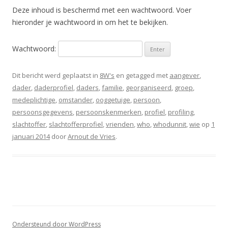
Deze inhoud is beschermd met een wachtwoord. Voer
hieronder je wachtwoord in om het te bekijken.
Wachtwoord:
Dit bericht werd geplaatst in
8W's
en getagged met
aangever
,
dader
,
daderprofiel
,
daders
,
familie
,
georganiseerd
,
groep
,
medeplichtige
,
omstander
,
ooggetuige
,
persoon
,
persoonsgegevens
,
persoonskenmerken
,
profiel
,
profiling
,
slachtoffer
,
slachtofferprofiel
,
vrienden
,
who
,
whodunnit
,
wie
op
1
januari 2014
door
Arnout de Vries
.
Ondersteund door WordPress