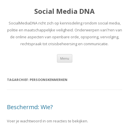
Social Media DNA
SocialMediaDNA richt zich op kennisdeling rondom social media,
politie en maatschappelijke veiligheid. Onderwerpen vari?ren van
de online aspecten van openbare orde, opsporing, vervolging,
rechtspraak tot crisisbeheersing en communicatie.
Spring
Menu
naar
inhoud
TAGARCHIEF:
PERSOONSKENMERKEN
Beschermd: Wie?
Voer je wachtwoord in om reacties te bekijken.