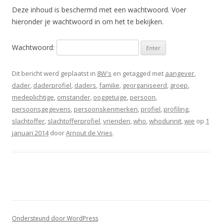
Deze inhoud is beschermd met een wachtwoord. Voer
hieronder je wachtwoord in om het te bekijken.
Wachtwoord:
Dit bericht werd geplaatst in
8W's
en getagged met
aangever
,
dader
,
daderprofiel
,
daders
,
familie
,
georganiseerd
,
groep
,
medeplichtige
,
omstander
,
ooggetuige
,
persoon
,
persoonsgegevens
,
persoonskenmerken
,
profiel
,
profiling
,
slachtoffer
,
slachtofferprofiel
,
vrienden
,
who
,
whodunnit
,
wie
op
1
januari 2014
door
Arnout de Vries
.
Ondersteund door WordPress