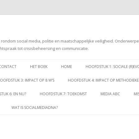
g rondom social media, politie en maatschappelijke veiligheid. Onderwerp
htspraak tot crisisbeheersing en communicatie.
Spring
naar
CONTACT
HET BOEK
HOME
HOOFDSTUK 1: SOCIALE (R)EV
inhoud
OOFDSTUK 3: IMPACT OP 8 W’S
HOOFDSTUK 4: IMPACT OP METHODIEK
TUK 6: EN NU?
HOOFDSTUK 7: TOEKOMST
MEDIA ABC
MI
WAT IS SOCIALMEDIADNA?