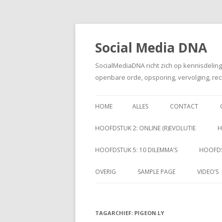
Social Media DNA
SocialMediaDNA richt zich op kennisdelin
openbare orde, opsporing, vervolging, rec
HOME
ALLES
CONTACT
HOOFDSTUK 2: ONLINE (R)EVOLUTIE
H
HOOFDSTUK 5: 10 DILEMMA’S
HOOFDS
OVERIG
SAMPLE PAGE
VIDEO’S
TAGARCHIEF:
PIGEON.LY