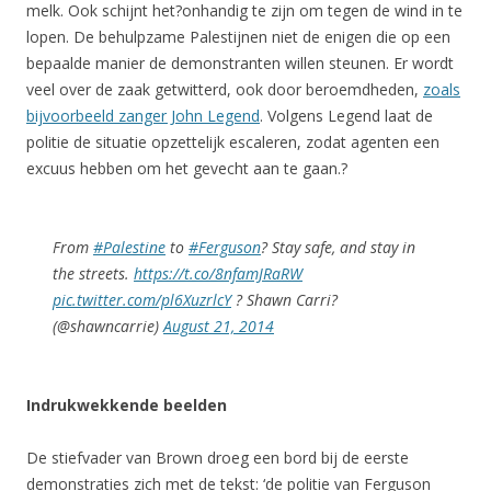
melk. Ook schijnt het?onhandig te zijn om tegen de wind in te
lopen. De behulpzame Palestijnen niet de enigen die op een
bepaalde manier de demonstranten willen steunen. Er wordt
veel over de zaak getwitterd, ook door beroemdheden,
zoals
bijvoorbeeld zanger John Legend
. Volgens Legend laat de
politie de situatie opzettelijk escaleren, zodat agenten een
excuus hebben om het gevecht aan te gaan.?
From
#Palestine
to
#Ferguson
? Stay safe, and stay in
the streets.
https://t.co/8nfamJRaRW
pic.twitter.com/pl6XuzrlcY
? Shawn Carri?
(@shawncarrie)
August 21, 2014
Indrukwekkende beelden
De stiefvader van Brown droeg een bord bij de eerste
demonstraties zich met de tekst: ‘de politie van Ferguson