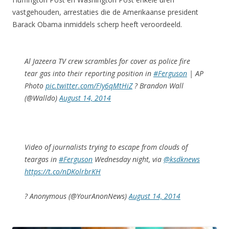
vastgehouden, arrestaties die de Amerikaanse president
Barack Obama inmiddels scherp heeft veroordeeld.
Al Jazeera TV crew scrambles for cover as police fire
tear gas into their reporting position in
#Ferguson
| AP
Photo
pic.twitter.com/FIy6qMtHiZ
? Brandon Wall
(@Walldo)
August 14, 2014
Video of journalists trying to escape from clouds of
teargas in
#Ferguson
Wednesday night, via
@ksdknews
https://t.co/nDKolrbrKH
? Anonymous (@YourAnonNews)
August 14, 2014