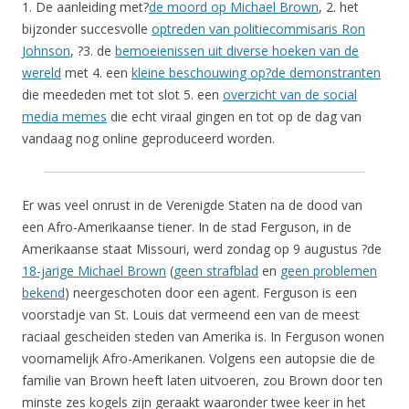
1. De aanleiding met?
de moord op Michael Brown
, 2. het
bijzonder succesvolle
optreden van politiecommisaris Ron
Johnson
, ?3. de
bemoeienissen uit diverse hoeken van de
wereld
met 4. een
kleine beschouwing op?de demonstranten
die meededen met tot slot 5. een
overzicht van de social
media memes
die echt viraal gingen en tot op de dag van
vandaag nog online geproduceerd worden.
Er was veel onrust in de Verenigde Staten na de dood van
een Afro-Amerikaanse tiener. In de stad Ferguson, in de
Amerikaanse staat Missouri, werd zondag op 9 augustus ?de
18-jarige Michael Brown
(
geen strafblad
en
geen problemen
bekend
) neergeschoten door een agent. Ferguson is een
voorstadje van St. Louis dat vermeend een van de meest
raciaal gescheiden steden van Amerika is. In Ferguson wonen
voornamelijk Afro-Amerikanen. Volgens een autopsie die de
familie van Brown heeft laten uitvoeren, zou Brown door ten
minste zes kogels zijn geraakt waaronder twee keer in het