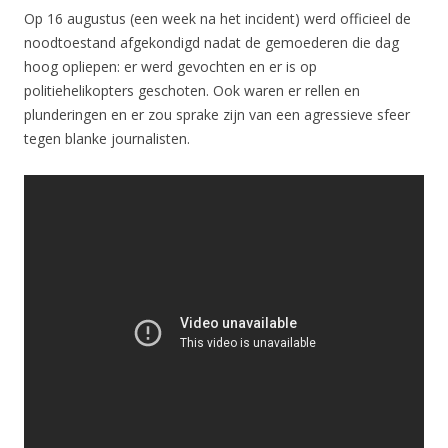
Op 16 augustus (een week na het incident) werd officieel de
noodtoestand afgekondigd nadat de gemoederen die dag
hoog opliepen: er werd gevochten en er is op
politiehelikopters geschoten. Ook waren er rellen en
plunderingen en er zou sprake zijn van een agressieve sfeer
tegen blanke journalisten.