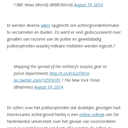
? BBC News (World) (@BBCWorld)
August 19, 2014
Er werden diverse
wiki’s
opgericht om achtergrondinformatie
te verzamelen en duiden. Zo werd er veel gediscussieerd over
gevallen van racisme van de politie en gewelddadig
politieoptreden waarbij militaire middelen werden ingezet.?
Mapping the spread of the military’s surplus gear to
police departments
http://t.co/ErsLpTSh1p
pic.twitter.com/1JZ3TzrlPz
? The New York Times
(@nytimes)
August 19, 2014
En cijfers over het politieoptreden dat dodelijke gevolgen had.
Interessante achtergrond hierbij is een
online college
van De
Nederlandse universiteit over het gevaar van vooroordelen