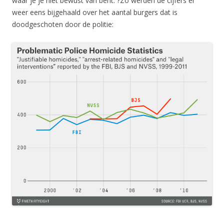
waar je je niet bewust van bent. ?Zo werden de cijfers er
weer eens bijgehaald over het aantal burgers dat is
doodgeschoten door de politie: