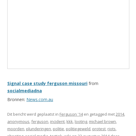
Signal case study ferguson missouri
from
socialmediadna
Bronnen:
News.com.au
Dit bericht werd geplaatst in
Ferguson '14
en getagged met
2014
,
anonymous
,
ferguson
,
incident
,
kkk
,
looting
,
michael brown
,
moorden
,
plunderingen
,
politie
,
politiegeweld
,
protest
,
riots
,