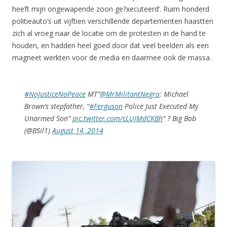
heeft mijn ongewapende zoon ge?xecuteerd’. Ruim honderd
politieauto’s uit vijftien verschillende departementen haastten
zich al vroeg naar de locatie om de protesten in de hand te
houden, en hadden heel goed door dat veel beelden als een
magneet werkten voor de media en daarmee ook de massa.
#NoJusticeNoPeace
MT”
@MrMilitantNegro
: Michael
Brown’s stepfather, “
#Ferguson
Police Just Executed My
Unarmed Son”
pic.twitter.com/cLUJMdCKBh
” ? Big Bob
(@BSil1)
August 14, 2014