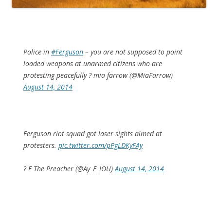
Police in
#Ferguson
– you are not supposed to point
loaded weapons at unarmed citizens who are
protesting peacefully ? mia farrow (@MiaFarrow)
August 14, 2014
Ferguson riot squad got laser sights aimed at
protesters.
pic.twitter.com/pPgLDKyFAy
? E The Preacher (@Ay_E_IOU)
August 14, 2014