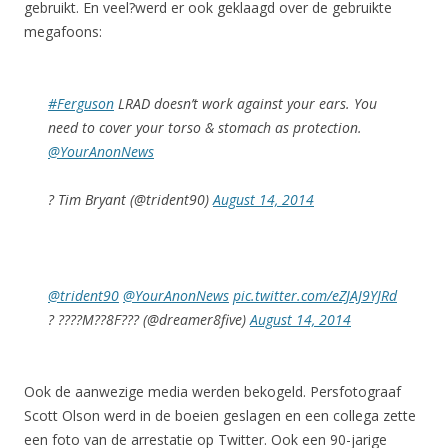
gebruikt. En veel?werd er ook geklaagd over de gebruikte
megafoons:
#Ferguson
LRAD doesn’t work against your ears. You
need to cover your torso & stomach as protection.
@YourAnonNews
? Tim Bryant (@trident90)
August 14, 2014
@trident90
@YourAnonNews
pic.twitter.com/eZJAJ9YJRd
? ????M??8F??? (@dreamer8five)
August 14, 2014
Ook de aanwezige media werden bekogeld. Persfotograaf
Scott Olson werd in de boeien geslagen en een collega zette
een foto van de arrestatie op Twitter. Ook een 90-jarige