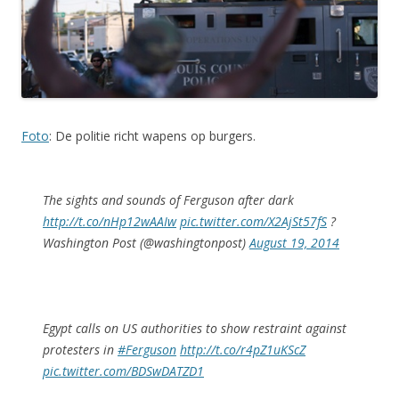
Foto
: De politie richt wapens op burgers.
The sights and sounds of Ferguson after dark
http://t.co/nHp12wAAIw
pic.twitter.com/X2AjSt57fS
?
Washington Post (@washingtonpost)
August 19, 2014
Egypt calls on US authorities to show restraint against
protesters in
#Ferguson
http://t.co/r4pZ1uKScZ
pic.twitter.com/BDSwDATZD1