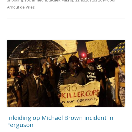
shooting
,
social media
,
tactiek
,
wiki
op
22 augustus 2014
door
Arnout de Vries
.
Inleiding op Michael Brown incident in
Ferguson