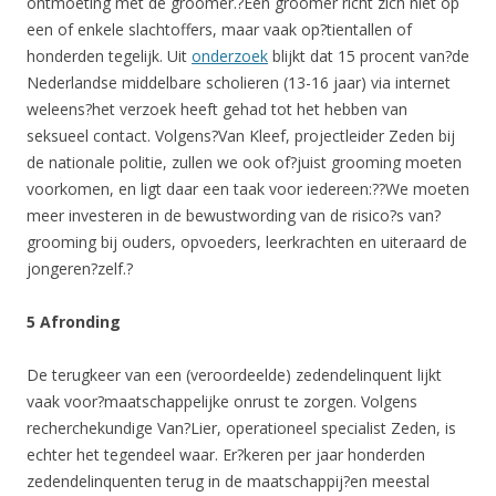
ontmoeting met de groomer.?Een groomer richt zich niet op
een of enkele slachtoffers, maar vaak op?tientallen of
honderden tegelijk. Uit
onderzoek
blijkt dat 15 procent van?de
Nederlandse middelbare scholieren (13-16 jaar) via internet
weleens?het verzoek heeft gehad tot het hebben van
seksueel contact. Volgens?Van Kleef, projectleider Zeden bij
de nationale politie, zullen we ook of?juist grooming moeten
voorkomen, en ligt daar een taak voor iedereen:??We moeten
meer investeren in de bewustwording van de risico?s van?
grooming bij ouders, opvoeders, leerkrachten en uiteraard de
jongeren?zelf.?
5 Afronding
De terugkeer van een (veroordeelde) zedendelinquent lijkt
vaak voor?maatschappelijke onrust te zorgen. Volgens
recherchekundige Van?Lier, operationeel specialist Zeden, is
echter het tegendeel waar. Er?keren per jaar honderden
zedendelinquenten terug in de maatschappij?en meestal