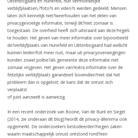
Uittenbogaard en Hunefeld, hun vermoedelijke
verblijfplaatsen,?foto?s en video?s werden gedeeld. Mensen
laten zich kennelijk niet?weerhouden van het delen van
privacygevoelige informatie, terwijl dit?niet zomaar is
toegestaan. De overheid heeft zich uiteraard aan deze?regels
te houden. Het geven van meer informatie over bijvoorbeeld
de?verblijfplaats van Hunefeld en Uittenbogaard had wellicht
kunnen leiden?tot meer rust, maar uit privacyoverwegingen
konden zowel politie?als gemeente deze informatie niet
zomaar vrijgeven. Het geven van?extra informatie over de
feitelijke verblijfplaats garandeert bovendien?niet dat het
probleem dan is opgelost; de kans dat de onrust zich
verplaatst
of juist aanzwelt is aanwezig.
In een recent onderzoek van Boone, Van de Bunt en Siegel
(2014, zie onderaan dit blog)?wordt dit privacy-dilemma ook
opgemerkt. De onderzoekers bestudeerden?negen zaken
waarin maatschappelijk onrust ontstond rond?een