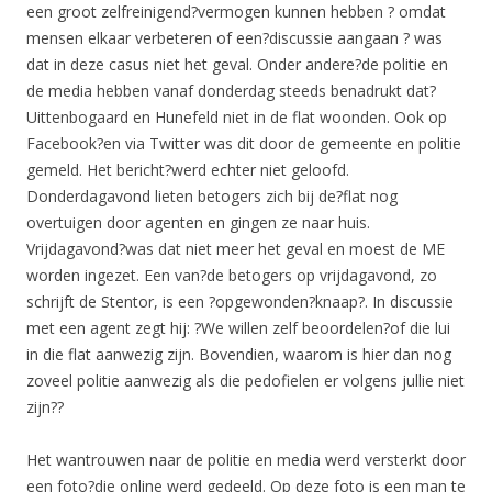
een groot zelfreinigend?vermogen kunnen hebben ? omdat
mensen elkaar verbeteren of een?discussie aangaan ? was
dat in deze casus niet het geval. Onder andere?de politie en
de media hebben vanaf donderdag steeds benadrukt dat?
Uittenbogaard en Hunefeld niet in de flat woonden. Ook op
Facebook?en via Twitter was dit door de gemeente en politie
gemeld. Het bericht?werd echter niet geloofd.
Donderdagavond lieten betogers zich bij de?flat nog
overtuigen door agenten en gingen ze naar huis.
Vrijdagavond?was dat niet meer het geval en moest de ME
worden ingezet. Een van?de betogers op vrijdagavond, zo
schrijft de Stentor, is een ?opgewonden?knaap?. In discussie
met een agent zegt hij: ?We willen zelf beoordelen?of die lui
in die flat aanwezig zijn. Bovendien, waarom is hier dan nog
zoveel politie aanwezig als die pedofielen er volgens jullie niet
zijn??
Het wantrouwen naar de politie en media werd versterkt door
een foto?die online werd gedeeld. Op deze foto is een man te