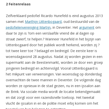
2 Feitenrelaas
Zelfverklaard pedofiel Ricardo Hunefeld is eind augustus 2013
samen met
Marthijn Uittenbogaard
, oud-bestuurslid van de
pedofielenvereniging Martijn
, in Deventer. Het
argument
om
daar te zijn is ?om een verslaafde vriend die al dagen op
straat zwierf, te helpen.? Wanneer Hunefeld in het bijzijn van
Uittenbogaard door het publiek wordt herkend, worden zij ?
tot twee keer toe ? belaagd en bedreigd. De eerste keer is
woensdagavond 28 augustus. Nadat zij worden gezien in een
supermarkt aan de Beestenmarkt, worden ze door een groep
jongeren bedreigd en achtervolgd. Vooral Uittenbogaard is
het mikpunt van verwensingen. Van woensdag op donderdag
overnachten de twee mannen in Deventer. De volgende dag
worden ze opnieuw in de stad gezien, nu in een ijssalon aan
de Brink. Via sociale media wordt de locatie bekendgemaakt
en dat zorgt voor een razendsnelle toeloop. Het tweetal
vlucht de ijssalon in en de politie moet erbij komen om het