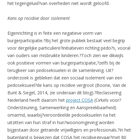
het tegengeluid?van overheden niet wordt geloofd.
Kans op recidive door isolement
Eigenrichting is in feite een negatieve vorm van
burgerparticipatie.?Bij het grote publiek bestaat veel begrip
voor dergelijke particuliere?initiatieven richting pedo?s, vooral
van ouders van misbruikte kinderen.?Toch zien we dikwijls
ook positieve vormen van burgerparticipatie,?zelfs bij de
terugkeer van pedoseksuelen in de samenleving. Uit?
onderzoek is gebleken dat een sociaal isolement van een
pedoseksueel?de kans op recidive vergroot (Boone, Van de
Bunt & Siegel, 2014, zie onderaan dit blog).?Reclassering
Nederland heeft daarom het
project COSA
(Cirkels voor?
Ondersteuning, Samenwerking en Aanspreekbaarheid)
omarmd, waarbij?veroordeelde pedoseksuelen na het
uitzitten van hun straf in hun?woonomgeving worden
bijgestaan door getrainde vrijwilligers en professionals.?In het
buitenland is bewezen dat COSA het recidivegevaar?met 80