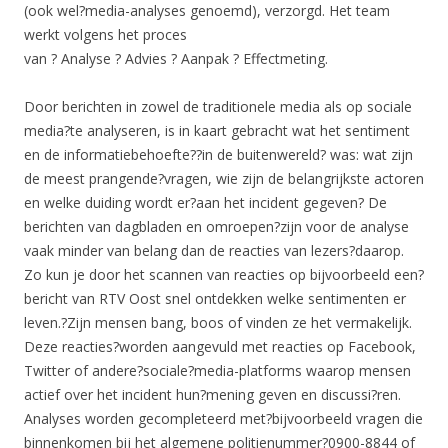
(ook wel?media-analyses genoemd), verzorgd. Het team
werkt volgens het proces
van ? Analyse ? Advies ? Aanpak ? Effectmeting.
Door berichten in zowel de traditionele media als op sociale
media?te analyseren, is in kaart gebracht wat het sentiment
en de informatiebehoefte??in de buitenwereld? was: wat zijn
de meest prangende?vragen, wie zijn de belangrijkste actoren
en welke duiding wordt er?aan het incident gegeven? De
berichten van dagbladen en omroepen?zijn voor de analyse
vaak minder van belang dan de reacties van lezers?daarop.
Zo kun je door het scannen van reacties op bijvoorbeeld een?
bericht van RTV Oost snel ontdekken welke sentimenten er
leven.?Zijn mensen bang, boos of vinden ze het vermakelijk.
Deze reacties?worden aangevuld met reacties op Facebook,
Twitter of andere?sociale?media-platforms waarop mensen
actief over het incident hun?mening geven en discussi?ren.
Analyses worden gecompleteerd met?bijvoorbeeld vragen die
binnenkomen bij het algemene politienummer?0900-8844 of