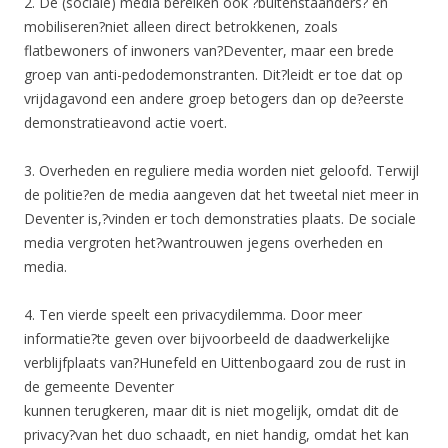
2. De (sociale) media bereiken ook ?buitenstaanders? en
mobiliseren?niet alleen direct betrokkenen, zoals
flatbewoners of inwoners van?Deventer, maar een brede
groep van anti-pedodemonstranten. Dit?leidt er toe dat op
vrijdagavond een andere groep betogers dan op de?eerste
demonstratieavond actie voert.
3. Overheden en reguliere media worden niet geloofd. Terwijl
de politie?en de media aangeven dat het tweetal niet meer in
Deventer is,?vinden er toch demonstraties plaats. De sociale
media vergroten het?wantrouwen jegens overheden en
media.
4. Ten vierde speelt een privacydilemma. Door meer
informatie?te geven over bijvoorbeeld de daadwerkelijke
verblijfplaats van?Hunefeld en Uittenbogaard zou de rust in
de gemeente Deventer
kunnen terugkeren, maar dit is niet mogelijk, omdat dit de
privacy?van het duo schaadt, en niet handig, omdat het kan