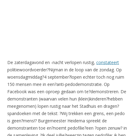
De zaterdagavond en -nacht verlopen rustig,
constateert
politiewoordvoerder?Nijman in de loop van de zondag. Op
woensdagmiddag?4 september?lopen echter toch nog ruim
150 mensen mee in een?anti-pedodemonstratie. Op
Facebook was een oproep gedaan om te?demonstreren. De
demonstranten (waarvan velen hun (klein)kinderen?hebben
meegenomen) lopen rustig naar het Stadhuis en dragen?
spandoeken met de tekst: ?Wij trekken een grens, een pedo
is geen?mens!? Burgemeester Heidema spreekt de
demonstranten toe en?noemt pedofilie?een ?open zenuw? in
de samenleving. ?Ik deel jullie?weerzin tegen pedofilie; ik ben