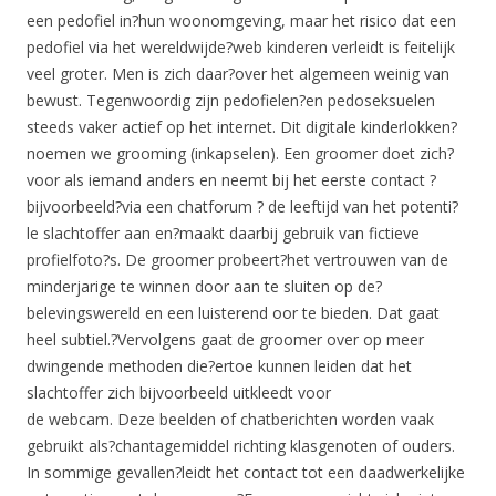
een pedofiel in?hun woonomgeving, maar het risico dat een
pedofiel via het wereldwijde?web kinderen verleidt is feitelijk
veel groter. Men is zich daar?over het algemeen weinig van
bewust. Tegenwoordig zijn pedofielen?en pedoseksuelen
steeds vaker actief op het internet. Dit digitale kinderlokken?
noemen we grooming (inkapselen). Een groomer doet zich?
voor als iemand anders en neemt bij het eerste contact ?
bijvoorbeeld?via een chatforum ? de leeftijd van het potenti?
le slachtoffer aan en?maakt daarbij gebruik van fictieve
profielfoto?s. De groomer probeert?het vertrouwen van de
minderjarige te winnen door aan te sluiten op de?
belevingswereld en een luisterend oor te bieden. Dat gaat
heel subtiel.?Vervolgens gaat de groomer over op meer
dwingende methoden die?ertoe kunnen leiden dat het
slachtoffer zich bijvoorbeeld uitkleedt voor
de webcam. Deze beelden of chatberichten worden vaak
gebruikt als?chantagemiddel richting klasgenoten of ouders.
In sommige gevallen?leidt het contact tot een daadwerkelijke