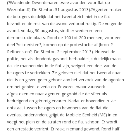
(?Woedende Deventenaren twee avonden voor flat op
Wezenland?, De Stentor, 31 augustus 2013).?Agenten maken
de betogers duidelijk dat het tweetal zich niet in de flat
bevindt en de rest van de avond verloopt rustig. De volgende
avond, vrijdag 30 augustus, vindt er wederom een
demonstratie plaats. Rond de 100 tot 200 mensen, voor een
deel ?reltoeristen?, komen op de protestactie af (bron: ?
Reltoeristen?, De Stentor, 2 september 2013). Hoewel de
politie, net als donderdagavond, herhaaldelijk duidelijk maakt
dat de mannen niet in de flat zijn, weigert een deel van de
betogers te vertrekken. Ze geloven niet dat het tweetal daar
niet is en geven geen gehoor aan het verzoek van de agenten
om het gebied te verlaten. Er wordt zwaar vuurwerk
afgestoken en naar agenten gegooid die de sfeer als
bedreigend en grimmig ervaren. Nadat er bovendien ruzie
ontstaat tussen betogers en bewoners van de flat die
overlast ondervinden, grijpt de Mobiele Eenheid (ME) in en
veegt het plein en de straten rond de flat schoon. Er wordt
een arrestatie verricht. Er raakt niemand gewond. Rond half