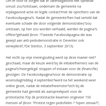
Om er voor te zorgen dat er zaterdagavond niet opnieuw
onrust zou?ontstaan, ondernam de gemeente na
vrijdagavond actie en legde contact?met de oprichters van de
Facebookpagina?s. Nadat de gemeente?hen had verteld dat
eventuele schade die door volgende demonstraties?zou
ontstaan, op hen zou worden verhaald, werden de pagina?s
offline?gehaald (bron: ?Tweede Facebookpagina die was
gewijd aan anti-pedodemonstratie in Deventer ook
verwijderd?,?De Stentor, 3 september 2013).
Het recht op vrije meningsuiting werd op deze manier niet?
geschaad, maar de keuze werd bij de initiatiefnemers van de
pagina?s?neergelegd: stoppen of instaan voor de (financi?le)
gevolgen. De Facebookpagina?voor de demonstratie op
woensdagmiddag 4 september?werd na het weekend weer
online gezet, nadat de initiatiefneemster?zich bij de
gemeente had gemeld als aanspreekpunt voor de
protestactie.?Op de protestactie kwamen ongeveer 150
mensen af (bron: ?Protest tegen pedofielen ? ?open zenuw??,