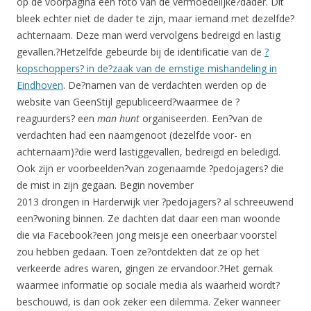
op de voorpagina een foto van de vermoedelijke?dader. Dit
bleek echter niet de dader te zijn, maar iemand met dezelfde?
achternaam. Deze man werd vervolgens bedreigd en lastig
gevallen.?Hetzelfde gebeurde bij de identificatie van de
?
kopschoppers? in de?zaak van de ernstige mishandeling in
Eindhoven
. De?namen van de verdachten werden op de
website van GeenStijl gepubliceerd?waarmee de ?
reaguurders? een
man hunt
organiseerden. Een?van de
verdachten had een naamgenoot (dezelfde voor- en
achternaam)?die werd lastiggevallen, bedreigd en beledigd.
Ook zijn er voorbeelden?van zogenaamde ?pedojagers? die
de mist in zijn gegaan. Begin november
2013 drongen in Harderwijk vier ?pedojagers? al schreeuwend
een?woning binnen. Ze dachten dat daar een man woonde
die via Facebook?een jong meisje een oneerbaar voorstel
zou hebben gedaan. Toen ze?ontdekten dat ze op het
verkeerde adres waren, gingen ze ervandoor.?Het gemak
waarmee informatie op sociale media als waarheid wordt?
beschouwd, is dan ook zeker een dilemma. Zeker wanneer