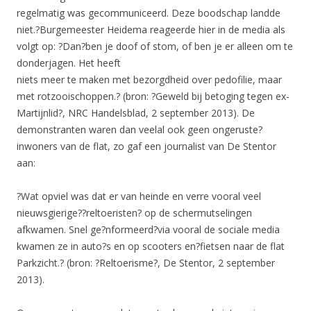
regelmatig was gecommuniceerd. Deze boodschap landde
niet.?Burgemeester Heidema reageerde hier in de media als
volgt op: ?Dan?ben je doof of stom, of ben je er alleen om te
donderjagen. Het heeft
niets meer te maken met bezorgdheid over pedofilie, maar
met rotzooischoppen.? (bron: ?Geweld bij betoging tegen ex-
Martijnlid?, NRC Handelsblad, 2 september 2013). De
demonstranten waren dan veelal ook geen ongeruste?
inwoners van de flat, zo gaf een journalist van De Stentor
aan:
?Wat opviel was dat er van heinde en verre vooral veel
nieuwsgierige??reltoeristen? op de schermutselingen
afkwamen. Snel ge?nformeerd?via vooral de sociale media
kwamen ze in auto?s en op scooters en?fietsen naar de flat
Parkzicht.? (bron: ?Reltoerisme?, De Stentor, 2 september
2013).