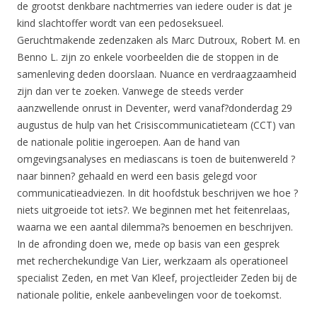
de grootst denkbare nachtmerries van iedere ouder is dat je
kind slachtoffer wordt van een pedoseksueel.
Geruchtmakende zedenzaken als Marc Dutroux, Robert M. en
Benno L. zijn zo enkele voorbeelden die de stoppen in de
samenleving deden doorslaan. Nuance en verdraagzaamheid
zijn dan ver te zoeken. Vanwege de steeds verder
aanzwellende onrust in Deventer, werd vanaf?donderdag 29
augustus de hulp van het Crisiscommunicatieteam (CCT) van
de nationale politie ingeroepen. Aan de hand van
omgevingsanalyses en mediascans is toen de buitenwereld ?
naar binnen? gehaald en werd een basis gelegd voor
communicatieadviezen. In dit hoofdstuk beschrijven we hoe ?
niets uitgroeide tot iets?. We beginnen met het feitenrelaas,
waarna we een aantal dilemma?s benoemen en beschrijven.
In de afronding doen we, mede op basis van een gesprek
met recherchekundige Van Lier, werkzaam als operationeel
specialist Zeden, en met Van Kleef, projectleider Zeden bij de
nationale politie, enkele aanbevelingen voor de toekomst.