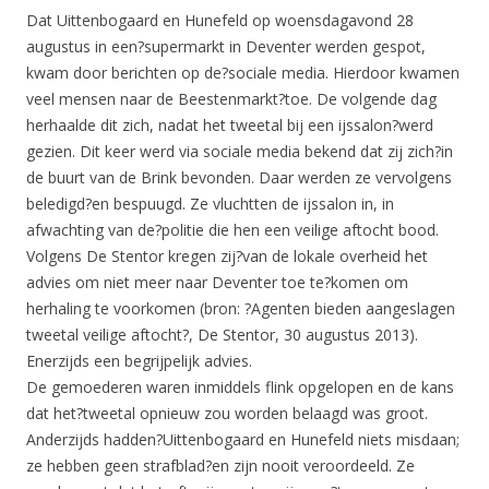
Dat Uittenbogaard en Hunefeld op woensdagavond 28
augustus in een?supermarkt in Deventer werden gespot,
kwam door berichten op de?sociale media. Hierdoor kwamen
veel mensen naar de Beestenmarkt?toe. De volgende dag
herhaalde dit zich, nadat het tweetal bij een ijssalon?werd
gezien. Dit keer werd via sociale media bekend dat zij zich?in
de buurt van de Brink bevonden. Daar werden ze vervolgens
beledigd?en bespuugd. Ze vluchtten de ijssalon in, in
afwachting van de?politie die hen een veilige aftocht bood.
Volgens De Stentor kregen zij?van de lokale overheid het
advies om niet meer naar Deventer toe te?komen om
herhaling te voorkomen (bron: ?Agenten bieden aangeslagen
tweetal veilige aftocht?, De Stentor, 30 augustus 2013).
Enerzijds een begrijpelijk advies.
De gemoederen waren inmiddels flink opgelopen en de kans
dat het?tweetal opnieuw zou worden belaagd was groot.
Anderzijds hadden?Uittenbogaard en Hunefeld niets misdaan;
ze hebben geen strafblad?en zijn nooit veroordeeld. Ze