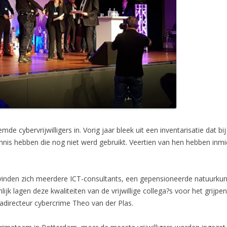
e cybervrijwilligers in. Vorig jaar bleek uit een inventarisatie dat b
kennis hebben die nog niet werd gebruikt. Veertien van hen hebben inm
bevinden zich meerdere ICT-consultants, een gepensioneerde natuurk
genlijk lagen deze kwaliteiten van de vrijwillige collega?s voor het gr
adirecteur cybercrime Theo van der Plas.