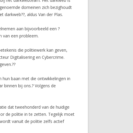
 bij het darkwebteam. Het darkweb is
e zogenoemde domeinen zich bezighoudt
 het darkweb??, aldus Van der Plas.
eelnemen aan bijvoorbeeld een ?
en van een probleem.
betekenis die politiewerk kan geven,
eur Digitalisering en Cybercrime.
geven.??
 in hun baan met die ontwikkelingen in
ar binnen bij ons.? Volgens de
satie dat tweehonderd van de huidige
or de politie in te zetten. Tegelijk moet
ordt vanuit de politie zelfs actief