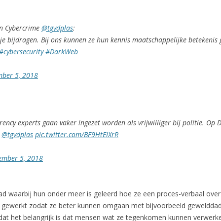
en Cybercrime
@tgvdplas
:
tje bijdragen. Bij ons kunnen ze hun kennis maatschappelijke betekenis 
#cybersecurity
#DarkWeb
ber 5, 2018
ncy experts gaan vaker ingezet worden als vrijwilliger bij politie. Op 
r
@tgvdplas
pic.twitter.com/BF9HtEIXrR
ember 5, 2018
ehad waarbij hun onder meer is geleerd hoe ze een proces-verbaal ov
 gewerkt zodat ze beter kunnen omgaan met bijvoorbeeld gewelddad
 dat het belangrijk is dat mensen wat ze tegenkomen kunnen verwerke