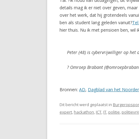
Tal: ?Ik houd van uitdagingen, dit vrijw
details mag ik er niet over geven, maar
over het werk, dat hij grotendeels vanui
ben als student lang geleden vanuit?
Tel
hier thuis. Nu ik met pensioen ben, wil 
Peter (48) is cybervrijwilliger op he
? Omroep Brabant (@omroepbraban
Bronnen:
AD
,
Dagblad van het Noorde
Dit bericht werd geplaatst in
Burgeropspor
expert
,
hackathon
,
ICT
,
IT
,
politie
,
politievri