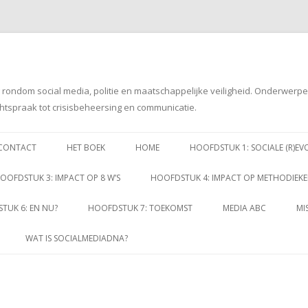
g rondom social media, politie en maatschappelijke veiligheid. Onderwerp
htspraak tot crisisbeheersing en communicatie.
Spring
naar
CONTACT
HET BOEK
HOME
HOOFDSTUK 1: SOCIALE (R)EV
inhoud
OOFDSTUK 3: IMPACT OP 8 W’S
HOOFDSTUK 4: IMPACT OP METHODIEK
TUK 6: EN NU?
HOOFDSTUK 7: TOEKOMST
MEDIA ABC
MI
WAT IS SOCIALMEDIADNA?