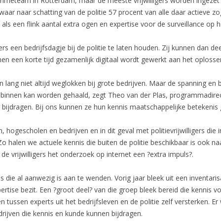
rcrimeteam in Rotterdam, maar de meeste vrijwilligers worden ingezet
waar naar schatting van de politie 57 procent van alle daar actiev
ien als een flink aantal extra ogen en expertise voor de surveillance op
rs een bedrijfsdagje bij de politie te laten houden. Zij kunnen dan d
n een korte tijd gezamenlijk digitaal wordt gewerkt aan het oploss
n lang niet altijd weglokken bij grote bedrijven. Maar de spanning en 
 binnen kan worden gehaald, zegt Theo van der Plas, programmadirect
e bijdragen. Bij ons kunnen ze hun kennis maatschappelijke betekenis 
 hogescholen en bedrijven en in dit geval met politievrijwilligers die
o halen we actuele kennis die buiten de politie beschikbaar is ook na
 vrijwilligers het onderzoek op internet een ?extra impuls?.
 die al aanwezig is aan te wenden. Vorig jaar bleek uit een inventari
xpertise bezit. Een ?groot deel? van die groep bleek bereid die kennis vo
tussen experts uit het bedrijfsleven en de politie zelf versterken. Er w
drijven die kennis en kunde kunnen bijdragen.