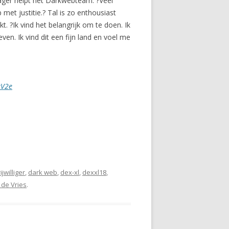
anager helpt het Darkwebteam. ?Veel
met justitie.? Tal is zo enthousiast
t. ?Ik vind het belangrijk om te doen. Ik
n. Ik vind dit een fijn land en voel me
aV2e
jwilliger
,
dark web
,
dex-xl
,
dexxl18
,
 de Vries
.