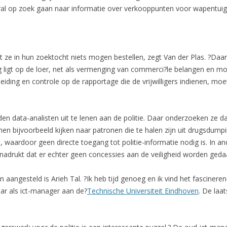
vooral op zoek gaan naar informatie over verkooppunten voor wapentui
 dat ze in hun zoektocht niets mogen bestellen, zegt Van der Plas. ?
g ligt op de loer, net als vermenging van commerci?le belangen en mo
leiding en controle op de rapportage die de vrijwilligers indienen, mo
n data-analisten uit te lenen aan de politie. Daar onderzoeken ze 
en bijvoorbeeld kijken naar patronen die te halen zijn uit drugsdum
, waardoor geen directe toegang tot politie-informatie nodig is. In a
enadrukt dat er echter geen concessies aan de veiligheid worden geda
zijn aangesteld is Arieh Tal. ?Ik heb tijd genoeg en ik vind het fascine
aar als ict-manager aan de?
Technische Universiteit Eindhoven
. De laat