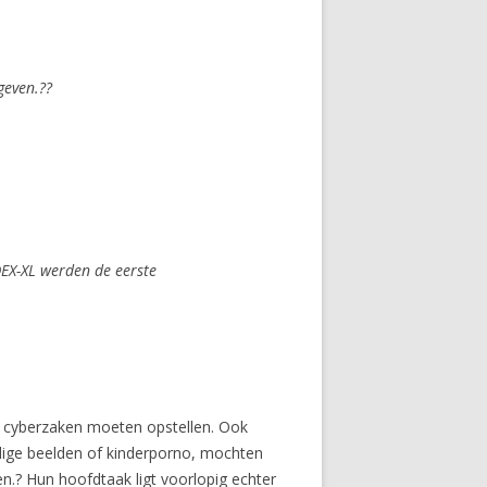
geven.??
DEX-XL werden de eerste
er cyberzaken moeten opstellen. Ook
ige beelden of kinderporno, mochten
n.? Hun hoofdtaak ligt voorlopig echter