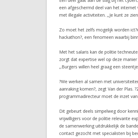
Een deel gaat aan de slag bij het cybe
een afgeschermd deel van het internet 
met illegale activiteiten. ,,Je kunt ze z
Zo moet het zelfs mogelijk worden ict?e
hackathon?, een fenomeen waarbij binne
Met het salaris kan de politie techneute
zorgt dat expertise wel op deze manier
,,Burgers willen heel graag een steentj
?We werken al samen met universiteiten,
aanraking komen?, zegt Van der Plas. ?Z
programmadirecteur moet de inzet van de
Dit gebeurt deels simpelweg door kennis
vrijwilligers voor de politie relevante e
de samenwerking uitdrukkelijk de banden 
contact gezocht met specialisten bij be