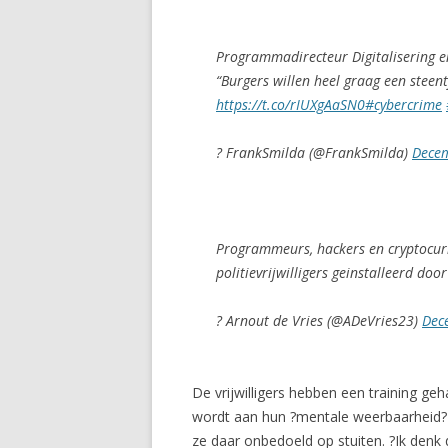
Programmadirecteur Digitalisering 
“Burgers willen heel graag een steen
https://t.co/rIUXgAaSN0
#cybercrime
? FrankSmilda (@FrankSmilda)
Decem
Programmeurs, hackers en cryptocurre
politievrijwilligers geinstalleerd doo
? Arnout de Vries (@ADeVries23)
Dec
De vrijwilligers hebben een training g
wordt aan hun ?mentale weerbaarheid?
ze daar onbedoeld op stuiten. ?Ik denk