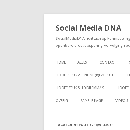
Social Media DNA
SocialMediaDNA richt zich op kennisdelin
openbare orde, opsporing, vervolging, rec
HOME
ALLES
CONTACT
HOOFDSTUK 2: ONLINE (R)EVOLUTIE
H
HOOFDSTUK 5: 10 DILEMMA’S
HOOFDS
OVERIG
SAMPLE PAGE
VIDEO’S
TAGARCHIEF:
POLITIEVRIJWILLIGER