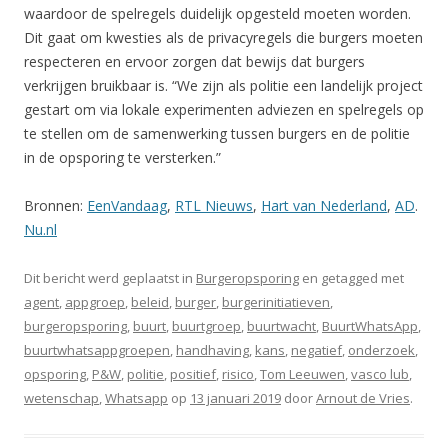
waardoor de spelregels duidelijk opgesteld moeten worden.
Dit gaat om kwesties als de privacyregels die burgers moeten
respecteren en ervoor zorgen dat bewijs dat burgers
verkrijgen bruikbaar is. “We zijn als politie een landelijk project
gestart om via lokale experimenten adviezen en spelregels op
te stellen om de samenwerking tussen burgers en de politie
in de opsporing te versterken.”
Bronnen:
EenVandaag
,
RTL Nieuws
,
Hart van Nederland
,
AD
.
Nu.nl
Dit bericht werd geplaatst in
Burgeropsporing
en getagged met
agent
,
appgroep
,
beleid
,
burger
,
burgerinitiatieven
,
burgeropsporing
,
buurt
,
buurtgroep
,
buurtwacht
,
BuurtWhatsApp
,
buurtwhatsappgroepen
,
handhaving
,
kans
,
negatief
,
onderzoek
,
opsporing
,
P&W
,
politie
,
positief
,
risico
,
Tom Leeuwen
,
vasco lub
,
wetenschap
,
Whatsapp
op
13 januari 2019
door
Arnout de Vries
.