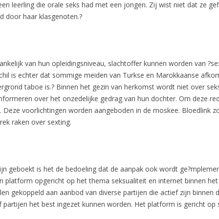
een leerling die orale seks had met een jongen. Zij wist niet dat ze g
d door haar klasgenoten.?
fhankelijk van hun opleidingsniveau, slachtoffer kunnen worden van ?se
chil is echter dat sommige meiden van Turkse en Marokkaanse afkom
grond taboe is.? Binnen het gezin van herkomst wordt niet over seks 
informeren over het onzedelijke gedrag van hun dochter. Om deze r
n. Deze voorlichtingen worden aangeboden in de moskee. Bloedlink z
rek raken over sexting.
ijn geboekt is het de bedoeling dat de aanpak ook wordt ge?mplement
platform opgericht op het thema seksualiteit en internet binnen het 
len gekoppeld aan aanbod van diverse partijen die actief zijn binnen
f partijen het best ingezet kunnen worden. Het platform is gericht o