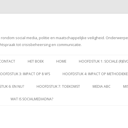
g rondom social media, politie en maatschappelijke veiligheid. Onderwerp
htspraak tot crisisbeheersing en communicatie.
Spring
naar
CONTACT
HET BOEK
HOME
HOOFDSTUK 1: SOCIALE (R)EV
inhoud
OOFDSTUK 3: IMPACT OP 8 W’S
HOOFDSTUK 4: IMPACT OP METHODIEK
TUK 6: EN NU?
HOOFDSTUK 7: TOEKOMST
MEDIA ABC
MI
WAT IS SOCIALMEDIADNA?