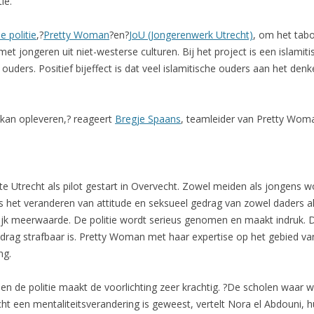
ie.
e politie
,?
Pretty Woman
?en?
JoU (Jongerenwerk Utrecht)
, om het tabo
jongeren uit niet-westerse culturen. Bij het project is een islamiti
 ouders. Positief bijeffect is dat veel islamitische ouders aan het d
 kan opleveren,? reageert
Bregje Spaans
, teamleider van Pretty Wom
e Utrecht als pilot gestart in Overvecht. Zowel meiden als jongens w
 het veranderen van attitude en seksueel gedrag van zowel daders als 
delijk meerwaarde. De politie wordt serieus genomen en maakt indruk. D
rag strafbaar is. Pretty Woman met haar expertise op het gebied van 
ng.
n de politie maakt de voorlichting zeer krachtig. ?De scholen waar 
echt een mentaliteitsverandering is geweest, vertelt Nora el Abdouni, 