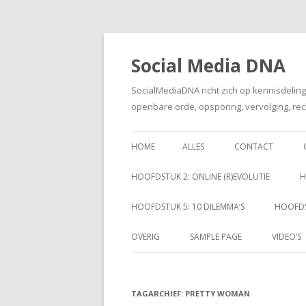
Social Media DNA
SocialMediaDNA richt zich op kennisdelin
openbare orde, opsporing, vervolging, rec
HOME
ALLES
CONTACT
HOOFDSTUK 2: ONLINE (R)EVOLUTIE
H
HOOFDSTUK 5: 10 DILEMMA’S
HOOFDS
OVERIG
SAMPLE PAGE
VIDEO’S
TAGARCHIEF:
PRETTY WOMAN