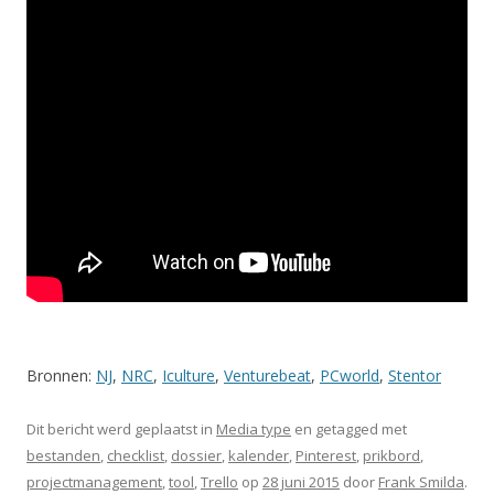
Bronnen:
NJ
,
NRC
,
Iculture
,
Venturebeat
,
PCworld
,
Stentor
Dit bericht werd geplaatst in
Media type
en getagged met
bestanden
,
checklist
,
dossier
,
kalender
,
Pinterest
,
prikbord
,
projectmanagement
,
tool
,
Trello
op
28 juni 2015
door
Frank Smilda
.