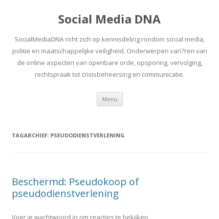
Social Media DNA
SocialMediaDNA richt zich op kennisdeling rondom social media,
politie en maatschappelijke veiligheid. Onderwerpen vari?ren van
de online aspecten van openbare orde, opsporing, vervolging,
rechtspraak tot crisisbeheersing en communicatie.
Spring
Menu
naar
inhoud
TAGARCHIEF:
PSEUDODIENSTVERLENING
Beschermd: Pseudokoop of
pseudodienstverlening
Voer je wachtwoord in om reacties te bekijken.