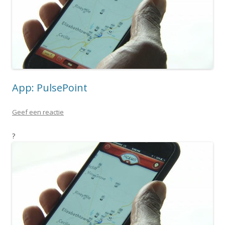
App: PulsePoint
Geef een reactie
?