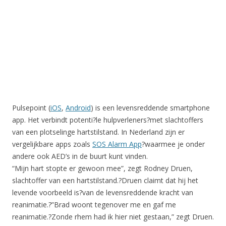
Pulsepoint (
iOS
,
Android
) is een levensreddende smartphone
app. Het verbindt potenti?le hulpverleners?met slachtoffers
van een plotselinge hartstilstand. In Nederland zijn er
vergelijkbare apps zoals
SOS Alarm App
?waarmee je onder
andere ook AED’s in de buurt kunt vinden.
“Mijn hart stopte er gewoon mee”, zegt Rodney Druen,
slachtoffer van een hartstilstand.?Druen claimt dat hij het
levende voorbeeld is?van de levensreddende kracht van
reanimatie.?”Brad woont tegenover me en gaf me
reanimatie.?Zonde rhem had ik hier niet gestaan,” zegt Druen.