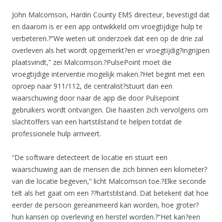
John Malcomson, Hardin County EMS directeur, bevestigd dat
en daarom is er een app ontwikkeld om vroegtijdige hulp te
verbeteren.?”We weten uit onderzoek dat een op de drie zal
overleven als het wordt opgemerkt?en er vroegtijdig?ingrijpen
plaatsvindt,” zei Malcomson.?PulsePoint moet die
vroegtijdige interventie mogelijk maken.?Het begint met een
oproep naar 911/112, de centralist?stuurt dan een
waarschuwing door naar de app die door Pulsepoint
gebruikers wordt ontvangen. Die haasten zich vervolgens om
slachtoffers van een hartstilstand te helpen totdat de
professionele hulp arriveert.
“De software detecteert de locatie en stuurt een
waarschuwing aan de mensen die zich binnen een kilometer?
van die locatie begeven,” licht Malcomson toe.?Elke seconde
telt als het gaat om een ??hartstilstand. Dat betekent dat hoe
eerder de persoon gereanimeerd kan worden, hoe groter?
hun kansen op overleving en herstel worden.?”Het kan?een