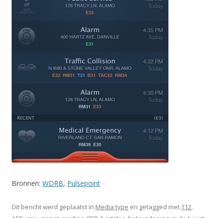
Bronnen:
WDRB
,
Pulsepoint
Dit bericht werd geplaatst in
Media type
en getagged met
112
,