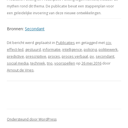
mythen rond dit thema. De publicatie bevat een stappenplan voor
een geleidelijke invoering van deze nieuwe ontwikkelingen.
Bronnen:
Secondant
Dit bericht werd geplaatst in
Publicaties
en getagged met
ccv
,
effect-led
,
gestuurd
,
informatie
,
intelligence
,
policing
,
politiewerk
,
predictive
,
prescriptive
,
proces
,
proces verbaal
,
pv
,
secondant
,
social media
,
techniek
,
tno
,
voorspellen
op
26 mei 2016
door
Arnout de Vries
.
Ondersteund door WordPress