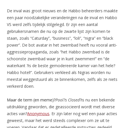
De inval was groot nieuws en de Habbo beheerders maakte
een paar noodzakelijke veranderingen na de inval en Habbo
VS werd zelfs tijdelijk stilgelegd. Er zijn een aantal
gebruikersnamen die nu op de zwarte lijst zijn komen te
staan, zoals “Caturday”, “business”, “loli”, “nigra” en “black
power”. De bot avatar in het zwembad heeft nu vooral anti-
aggressiepropaganda, zoals “het Habbo zwembad is de
schoonste zwembad waar je in kunt zwemmen!” en “de
waterkant ?is de beste gemodereerde kamer van het hele?
Habbo hotel!”. Gebruikers verkleed als Nigras worden nu
meestal weggestuurd als ze binnenkomen, zelfs als ze niets
verkeerd doen.
Maar de term (en meme)?
Pool?s Closed
?is nu een bekende
uitdrukking geworden, die geassocieerd wordt met diverse
acties van?
Anonymous
. Er zijn later nog wel een paar acties
geweest, maar het werd steeds complexer om ze uit te
voeren. Vandaar dat er gedetailleerde instructies gedeeld