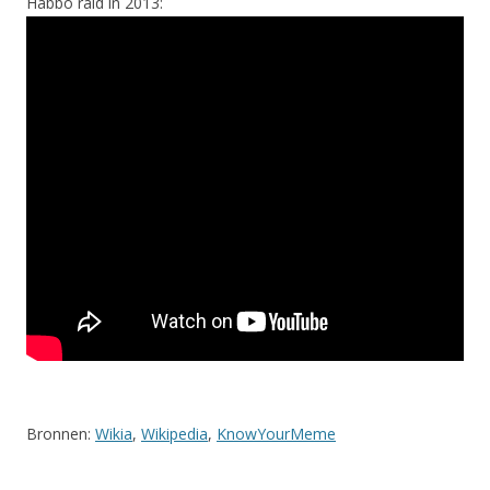
Habbo raid in 2013:
Bronnen:
Wikia
,
Wikipedia
,
KnowYourMeme