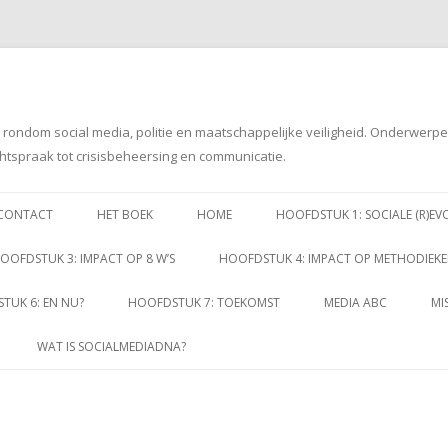
g rondom social media, politie en maatschappelijke veiligheid. Onderwerp
htspraak tot crisisbeheersing en communicatie.
Spring
naar
CONTACT
HET BOEK
HOME
HOOFDSTUK 1: SOCIALE (R)EV
inhoud
OOFDSTUK 3: IMPACT OP 8 W’S
HOOFDSTUK 4: IMPACT OP METHODIEK
TUK 6: EN NU?
HOOFDSTUK 7: TOEKOMST
MEDIA ABC
MI
WAT IS SOCIALMEDIADNA?