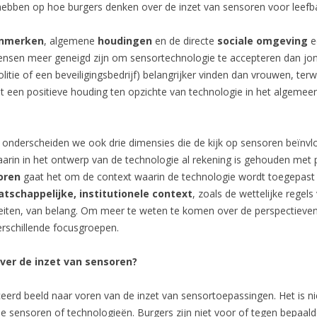
 hebben op hoe burgers denken over de inzet van sensoren voor leefbaa
enmerken
, algemene
houdingen
en de directe
sociale omgeving
e
mensen meer geneigd zijn om sensortechnologie te accepteren dan jo
 politie of een beveiligingsbedrijf) belangrijker vinden dan vrouwen, 
dat een positieve houding ten opzichte van technologie in het algemee
onderscheiden we ook drie dimensies die de kijk op sensoren beïnvl
rin in het ontwerp van de technologie al rekening is gehouden met pr
toren
gaat het om de context waarin de technologie wordt toegepast 
tschappelijke, institutionele context
, zoals de wettelijke regel
teiten, van belang. Om meer te weten te komen over de perspectieve
rschillende focusgroepen.
ver de inzet van sensoren?
rd beeld naar voren van de inzet van sensortoepassingen. Het is ni
e sensoren of technologieën. Burgers zijn niet voor of tegen bepaal