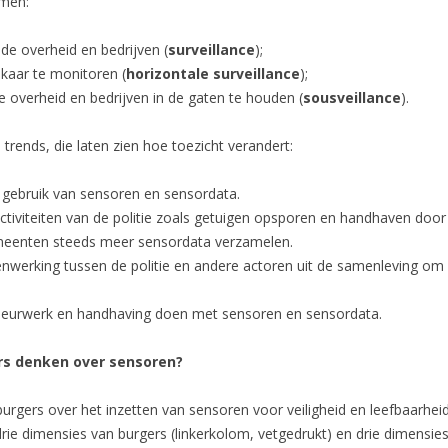
rmen:
e overheid en bedrijven (
surveillance
);
kaar te monitoren (
horizontale surveillance
);
 overheid en bedrijven in de gaten te houden (
sousveillance
).
 trends, die laten zien hoe toezicht verandert:
r gebruik van sensoren en sensordata.
ctiviteiten van de politie zoals getuigen opsporen en handhaven doo
emeenten steeds meer sensordata verzamelen.
werking tussen de politie en andere actoren uit de samenleving om 
f speurwerk en handhaving doen met sensoren en sensordata.
rs denken over sensoren?
 burgers over het inzetten van sensoren voor veiligheid en leefbaarhe
 drie dimensies van burgers (linkerkolom, vetgedrukt) en drie dimens