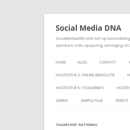
Social Media DNA
SocialMediaDNA richt zich op kennisdelin
openbare orde, opsporing, vervolging, rec
HOME
ALLES
CONTACT
HOOFDSTUK 2: ONLINE (R)EVOLUTIE
H
HOOFDSTUK 5: 10 DILEMMA’S
HOOFDS
OVERIG
SAMPLE PAGE
VIDEO’S
TAGARCHIEF:
RATHENAU