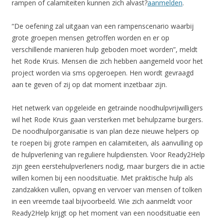
rampen of calamiteiten kunnen zich alvast?
aanmelden
.
“De oefening zal uitgaan van een rampenscenario waarbij
grote groepen mensen getroffen worden en er op
verschillende manieren hulp geboden moet worden”, meldt
het Rode Kruis. Mensen die zich hebben aangemeld voor het
project worden via sms opgeroepen. Hen wordt gevraagd
aan te geven of zij op dat moment inzetbaar zijn.
Het netwerk van opgeleide en getrainde noodhulpvrijwilligers
wil het Rode Kruis gaan versterken met behulpzame burgers.
De noodhulporganisatie is van plan deze nieuwe helpers op
te roepen bij grote rampen en calamiteiten, als aanvulling op
de hulpverlening van reguliere hulpdiensten. Voor Ready2Help
zijn geen eerstehulpverleners nodig, maar burgers die in actie
willen komen bij een noodsituatie. Met praktische hulp als
zandzakken vullen, opvang en vervoer van mensen of tolken
in een vreemde taal bijvoorbeeld. Wie zich aanmeldt voor
Ready2Help krijgt op het moment van een noodsituatie een