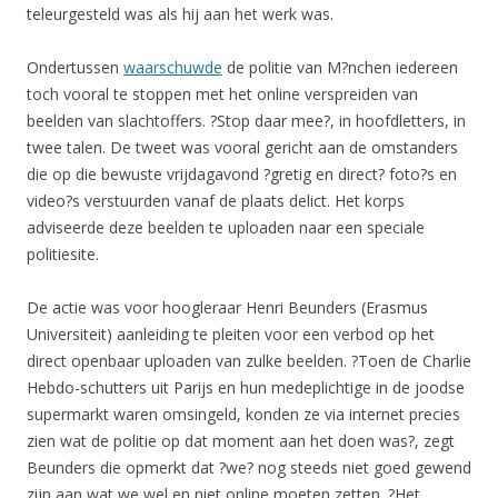
teleurgesteld was als hij aan het werk was.
Ondertussen
waarschuwde
de politie van M?nchen iedereen
toch vooral te stoppen met het online verspreiden van
beelden van slachtoffers. ?Stop daar mee?, in hoofdletters, in
twee talen. De tweet was vooral gericht aan de omstanders
die op die bewuste vrijdagavond ?gretig en direct? foto?s en
video?s verstuurden vanaf de plaats delict. Het korps
adviseerde deze beelden te uploaden naar een speciale
politiesite.
De actie was voor hoogleraar Henri Beunders (Erasmus
Universiteit) aanleiding te pleiten voor een verbod op het
direct openbaar uploaden van zulke beelden. ?Toen de Charlie
Hebdo-schutters uit Parijs en hun medeplichtige in de joodse
supermarkt waren omsingeld, konden ze via internet precies
zien wat de politie op dat moment aan het doen was?, zegt
Beunders die opmerkt dat ?we? nog steeds niet goed gewend
zijn aan wat we wel en niet online moeten zetten. ?Het