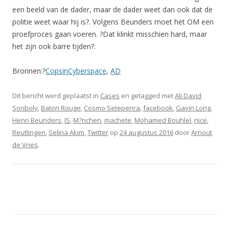
een beeld van de dader, maar de dader weet dan ook dat de
politie weet waar hij is?. Volgens Beunders moet het OM een
proefproces gaan voeren. ?Dat klinkt misschien hard, maar
het zijn ook barre tijden?.
Bronnen:?
CopsinCyberspace
,
AD
Dit bericht werd geplaatst in
Cases
en getagged met
Ali David
Sonboly
,
Baton Rouge
,
Cosmo Setepenra
,
facebook
,
Gavin Long
,
Henri Beunders
,
IS
,
M?nchen
,
machete
,
Mohamed Bouhlel
,
nice
,
Reutlingen
,
Selina Akim
,
Twitter
op
24 augustus 2016
door
Arnout
de Vries
.