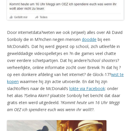
Door internetdata?weten we ook (vrijwel) alles over Ali David
Sonboly die in M?nchen negen mensen
doodde
bij een
McDonald’s. Dat hij werd gepest op school, zich uitleefde in
gewelddadige videospelletjes en ?n die games veel chatte
over eerdere schietpartijen. Dat hij andere?
school shooters
?
verheerlijkte, online informatie zocht over Breivik ?n dat hij ?
op een donkere afdeling van het internet? de Glock-17?
wist te
kopen
waarmee hij zijn actie uitvoerde. En dat hij zijn
slachtoffers naar de McDonald’s
lokte via Facebook
: onder
het alias ?Selina Akim? plaatste Sonboly het bericht dat daar
gratis eten werd uitgedeeld. ?
Kommt heute um 16 Uhr Meggi
am OEZ ich spendiere euch was wenn ihr wollt
?.