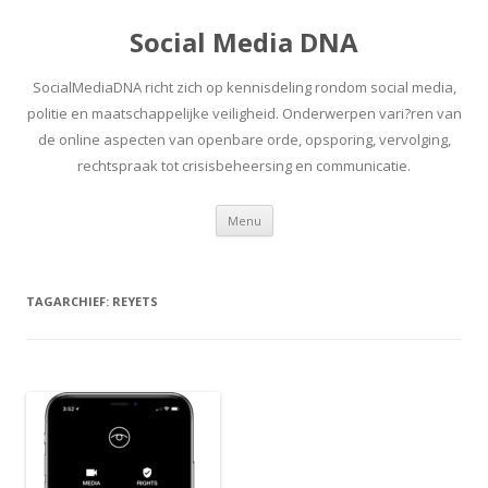
Social Media DNA
SocialMediaDNA richt zich op kennisdeling rondom social media,
politie en maatschappelijke veiligheid. Onderwerpen vari?ren van
de online aspecten van openbare orde, opsporing, vervolging,
rechtspraak tot crisisbeheersing en communicatie.
Spring
Menu
naar
inhoud
TAGARCHIEF:
REYETS