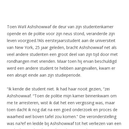
Toen Wa’il Ashshowwaf de deur van zijn studentenkamer
opende en de politie voor zijn neus stond, veranderde zijn
leven voorgoed.?Als eerstejaarsstudent aan de universiteit
van New York, 25 jaar geleden, bracht Ashshowwaf net als
veel andere studenten een groot deel van zijn tijd door met
rondhangen met vrienden. Maar toen hij ervan beschuldigd
werd een andere student te hebben aangevallen, kwam er
een abrupt einde aan zijn studieperiode.
“Ik kende die student niet. Ik had haar nooit gezien, “zei
Ashshowwaf. “Toen de politie mijn kamer binnenkwam om
me te arresteren, wist ik dat het een vergissing was, maar
toen dacht ik nog dat na een goed onderzoek en proces de
waarheid wel boven tafel zou komen.” Die veronderstelling
was na?ef en leidde bij Ashshowwaf tot het verliezen van een