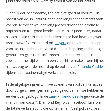
juridische strijd en hij werd geschorst van de universiteit.
“Toen ik dat doormaakte, liep het niet goed af voor mij. Ik
moest van de universiteit af en een langslepende rechtszaak
voeren. Ik moest wel een lang proces doorlopen omdat ik
mijn rechten niet goed kende.” vertelt hij.? Jaren later, nadat
hij zich in zijn carri?re in de bankensector had bewezen, werd
Ashshowwaf ge?nspireerd om
Reyets
op te zetten. Een app
voor sociale rechtvaardigheid die plaatsbepalingstechnologie
gebruikt en gebruikers informeert over hun rechten. Hij
voelde dat het tijd was om een verschil te maken toen hij het
nieuws zag over de moord op de politie van
Philando Castile
tijdens een routinematige verkeerscontrole.
In de afgelopen jaren zijn live-streams van politie-interacties
door burgers meer gemeengoed geworden en we hebben er
eerder over geblogd. In de
zaak Philando Castile
gebruikte de
vriendin van Castili?, Diamond Reynolds, Facebook Live om
de fatale verkeerscontrole op te nemen. Veel politiekorpsen