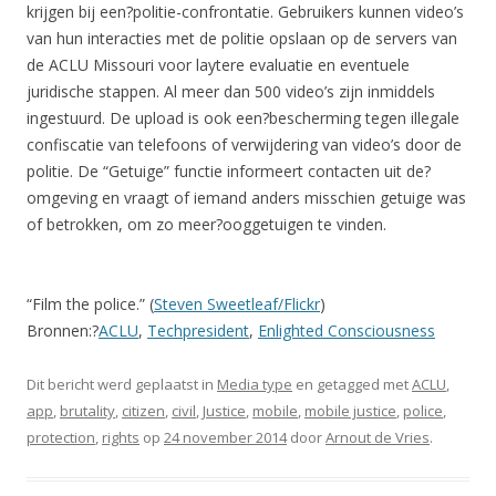
krijgen bij een?politie-confrontatie. Gebruikers kunnen video’s
van hun interacties met de politie opslaan op de servers van
de ACLU Missouri voor laytere evaluatie en eventuele
juridische stappen. Al meer dan 500 video’s zijn inmiddels
ingestuurd. De upload is ook een?bescherming tegen illegale
confiscatie van telefoons of verwijdering van video’s door de
politie. De “Getuige” functie informeert contacten uit de?
omgeving en vraagt of iemand anders misschien getuige was
of betrokken, om zo meer?ooggetuigen te vinden.
“Film the police.” (
Steven Sweetleaf/Flickr
)
Bronnen:?
ACLU
,
Techpresident
,
Enlighted Consciousness
Dit bericht werd geplaatst in
Media type
en getagged met
ACLU
,
app
,
brutality
,
citizen
,
civil
,
Justice
,
mobile
,
mobile justice
,
police
,
protection
,
rights
op
24 november 2014
door
Arnout de Vries
.