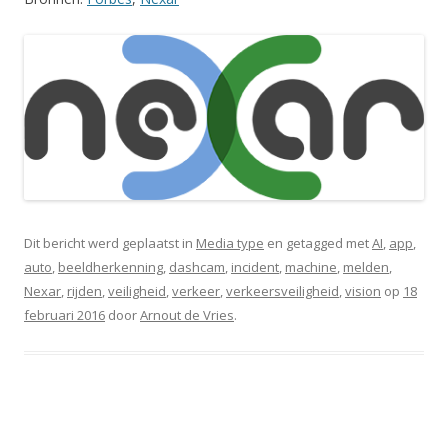
Dit bericht werd geplaatst in
Media type
en getagged met
AI
,
app
,
auto
,
beeldherkenning
,
dashcam
,
incident
,
machine
,
melden
,
Nexar
,
rijden
,
veiligheid
,
verkeer
,
verkeersveiligheid
,
vision
op
18
februari 2016
door
Arnout de Vries
.