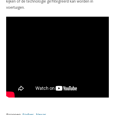
kijken of de technologie ge?ntegreerd kan worden in
voertuigen.
Bronnen:
Forbes
,
Nexar