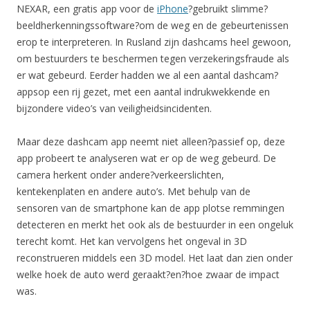
NEXAR, een gratis app voor de
iPhone
?gebruikt slimme?
beeldherkenningssoftware?om de weg en de gebeurtenissen
erop te interpreteren. In Rusland zijn dashcams heel gewoon,
om bestuurders te beschermen tegen verzekeringsfraude als
er wat gebeurd. Eerder hadden we al een aantal dashcam?
appsop een rij gezet, met een aantal indrukwekkende en
bijzondere video’s van veiligheidsincidenten.
Maar deze dashcam app neemt niet alleen?passief op, deze
app probeert te analyseren wat er op de weg gebeurd. De
camera herkent onder andere?verkeerslichten,
kentekenplaten en andere auto’s. Met behulp van de
sensoren van de smartphone kan de app plotse remmingen
detecteren en merkt het ook als de bestuurder in een ongeluk
terecht komt. Het kan vervolgens het ongeval in 3D
reconstrueren middels een 3D model. Het laat dan zien onder
welke hoek de auto werd geraakt?en?hoe zwaar de impact
was.