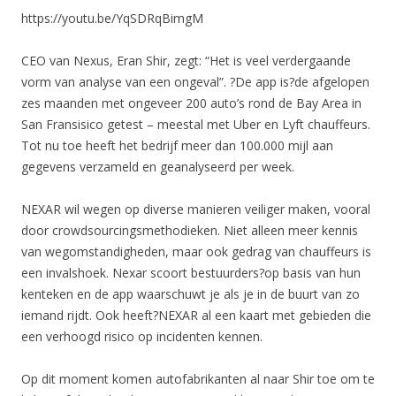
https://youtu.be/YqSDRqBimgM
CEO van Nexus, Eran Shir, zegt: “Het is veel verdergaande
vorm van analyse van een ongeval”. ?De app is?de afgelopen
zes maanden met ongeveer 200 auto’s rond de Bay Area in
San Fransisico getest – meestal met Uber en Lyft chauffeurs.
Tot nu toe heeft het bedrijf meer dan 100.000 mijl aan
gegevens verzameld en geanalyseerd per week.
NEXAR wil wegen op diverse manieren veiliger maken, vooral
door crowdsourcingsmethodieken. Niet alleen meer kennis
van wegomstandigheden, maar ook gedrag van chauffeurs is
een invalshoek. Nexar scoort bestuurders?op basis van hun
kenteken en de app waarschuwt je als je in de buurt van zo
iemand rijdt. Ook heeft?NEXAR al een kaart met gebieden die
een verhoogd risico op incidenten kennen.
Op dit moment komen autofabrikanten al naar Shir toe om te