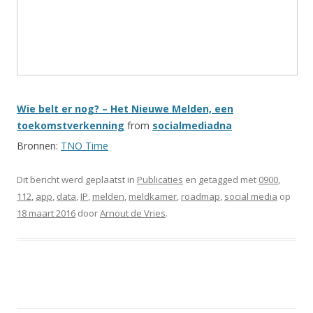
Wie belt er nog? – Het Nieuwe Melden, een
toekomstverkenning
from
socialmediadna
Bronnen:
TNO Time
Dit bericht werd geplaatst in
Publicaties
en getagged met
0900
,
112
,
app
,
data
,
IP
,
melden
,
meldkamer
,
roadmap
,
social media
op
18 maart 2016
door
Arnout de Vries
.