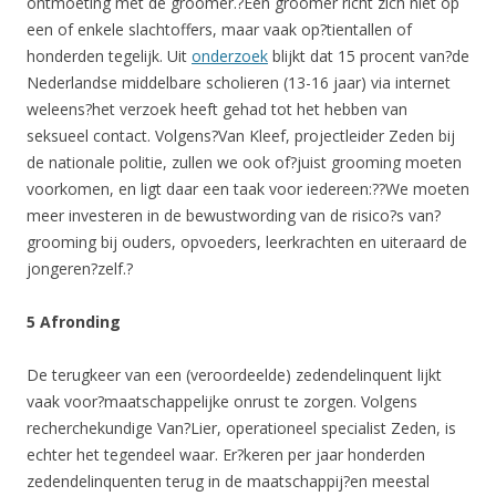
ontmoeting met de groomer.?Een groomer richt zich niet op
een of enkele slachtoffers, maar vaak op?tientallen of
honderden tegelijk. Uit
onderzoek
blijkt dat 15 procent van?de
Nederlandse middelbare scholieren (13-16 jaar) via internet
weleens?het verzoek heeft gehad tot het hebben van
seksueel contact. Volgens?Van Kleef, projectleider Zeden bij
de nationale politie, zullen we ook of?juist grooming moeten
voorkomen, en ligt daar een taak voor iedereen:??We moeten
meer investeren in de bewustwording van de risico?s van?
grooming bij ouders, opvoeders, leerkrachten en uiteraard de
jongeren?zelf.?
5 Afronding
De terugkeer van een (veroordeelde) zedendelinquent lijkt
vaak voor?maatschappelijke onrust te zorgen. Volgens
recherchekundige Van?Lier, operationeel specialist Zeden, is
echter het tegendeel waar. Er?keren per jaar honderden
zedendelinquenten terug in de maatschappij?en meestal