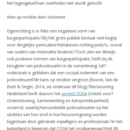
het tegengeluid?van overheden niet wordt geloofd.
Kans op recidive door isolement
Eigenrichting is in feite een negatieve vorm van
burgerparticipatie.?Bij het grote publiek bestaat veel begrip
voor dergelijke particuliere?initiatieven richting pedo?s, vooral
van ouders van misbruikte kinderen.?Toch zien we dikwijls
ook positieve vormen van burgerparticipatie,?zelfs bij de
terugkeer van pedoseksuelen in de samenleving. Uit?
onderzoek is gebleken dat een sociaal isolement van een
pedoseksueel?de kans op recidive vergroot (Boone, Van de
Bunt & Siegel, 2014, zie onderaan dit blog).?Reclassering
Nederland heeft daarom het
project COSA
(Cirkels voor?
Ondersteuning, Samenwerking en Aanspreekbaarheid)
omarmd, waarbij?veroordeelde pedoseksuelen na het
uitzitten van hun straf in hun?woonomgeving worden
bijgestaan door getrainde vrijwilligers en professionals.?In het
buitenland is bewezen dat COSA het recidivegevaar?met 80