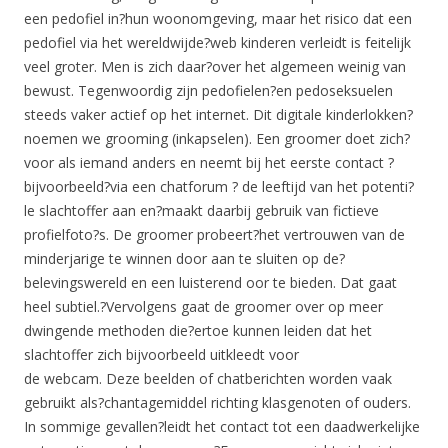
een pedofiel in?hun woonomgeving, maar het risico dat een
pedofiel via het wereldwijde?web kinderen verleidt is feitelijk
veel groter. Men is zich daar?over het algemeen weinig van
bewust. Tegenwoordig zijn pedofielen?en pedoseksuelen
steeds vaker actief op het internet. Dit digitale kinderlokken?
noemen we grooming (inkapselen). Een groomer doet zich?
voor als iemand anders en neemt bij het eerste contact ?
bijvoorbeeld?via een chatforum ? de leeftijd van het potenti?
le slachtoffer aan en?maakt daarbij gebruik van fictieve
profielfoto?s. De groomer probeert?het vertrouwen van de
minderjarige te winnen door aan te sluiten op de?
belevingswereld en een luisterend oor te bieden. Dat gaat
heel subtiel.?Vervolgens gaat de groomer over op meer
dwingende methoden die?ertoe kunnen leiden dat het
slachtoffer zich bijvoorbeeld uitkleedt voor
de webcam. Deze beelden of chatberichten worden vaak
gebruikt als?chantagemiddel richting klasgenoten of ouders.
In sommige gevallen?leidt het contact tot een daadwerkelijke