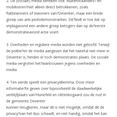
2. De (sociale) media bereiken ook ?buitenstaanders? en
mobiliseren?niet alleen direct betrokkenen, zoals
flatbewoners of inwoners van?Deventer, maar een brede
groep van anti-pedodemonstranten. Dit?leidt er toe dat op
vrijdagavond een andere groep betogers dan op de?eerste
demonstratieavond actie voert.
3. Overheden en reguliere media worden niet geloofd. Terwijl
de politie?en de media aangeven dat het tweetal niet meer in
Deventer is,?vinden er toch demonstraties plaats. De sociale
media vergroten het?wantrouwen jegens overheden en
media.
4. Ten vierde speelt een privacydilemma. Door meer
informatie?te geven over bijvoorbeeld de daadwerkelijke
verblijfplaats van?Hunefeld en Uittenbogaard zou de rust in
de gemeente Deventer
kunnen terugkeren, maar dit is niet mogelijk, omdat dit de
privacy?van het duo schaadt, en niet handig, omdat het kan