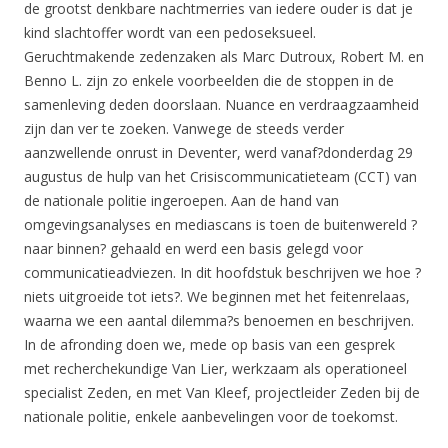
de grootst denkbare nachtmerries van iedere ouder is dat je
kind slachtoffer wordt van een pedoseksueel.
Geruchtmakende zedenzaken als Marc Dutroux, Robert M. en
Benno L. zijn zo enkele voorbeelden die de stoppen in de
samenleving deden doorslaan. Nuance en verdraagzaamheid
zijn dan ver te zoeken. Vanwege de steeds verder
aanzwellende onrust in Deventer, werd vanaf?donderdag 29
augustus de hulp van het Crisiscommunicatieteam (CCT) van
de nationale politie ingeroepen. Aan de hand van
omgevingsanalyses en mediascans is toen de buitenwereld ?
naar binnen? gehaald en werd een basis gelegd voor
communicatieadviezen. In dit hoofdstuk beschrijven we hoe ?
niets uitgroeide tot iets?. We beginnen met het feitenrelaas,
waarna we een aantal dilemma?s benoemen en beschrijven.
In de afronding doen we, mede op basis van een gesprek
met recherchekundige Van Lier, werkzaam als operationeel
specialist Zeden, en met Van Kleef, projectleider Zeden bij de
nationale politie, enkele aanbevelingen voor de toekomst.