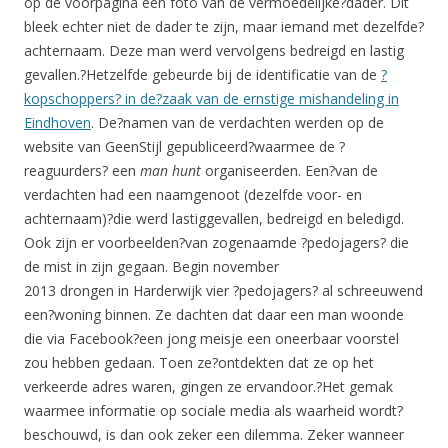
op de voorpagina een foto van de vermoedelijke?dader. Dit
bleek echter niet de dader te zijn, maar iemand met dezelfde?
achternaam. Deze man werd vervolgens bedreigd en lastig
gevallen.?Hetzelfde gebeurde bij de identificatie van de
?
kopschoppers? in de?zaak van de ernstige mishandeling in
Eindhoven
. De?namen van de verdachten werden op de
website van GeenStijl gepubliceerd?waarmee de ?
reaguurders? een
man hunt
organiseerden. Een?van de
verdachten had een naamgenoot (dezelfde voor- en
achternaam)?die werd lastiggevallen, bedreigd en beledigd.
Ook zijn er voorbeelden?van zogenaamde ?pedojagers? die
de mist in zijn gegaan. Begin november
2013 drongen in Harderwijk vier ?pedojagers? al schreeuwend
een?woning binnen. Ze dachten dat daar een man woonde
die via Facebook?een jong meisje een oneerbaar voorstel
zou hebben gedaan. Toen ze?ontdekten dat ze op het
verkeerde adres waren, gingen ze ervandoor.?Het gemak
waarmee informatie op sociale media als waarheid wordt?
beschouwd, is dan ook zeker een dilemma. Zeker wanneer