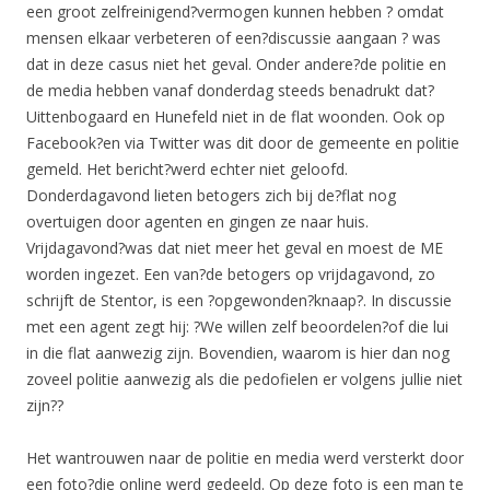
een groot zelfreinigend?vermogen kunnen hebben ? omdat
mensen elkaar verbeteren of een?discussie aangaan ? was
dat in deze casus niet het geval. Onder andere?de politie en
de media hebben vanaf donderdag steeds benadrukt dat?
Uittenbogaard en Hunefeld niet in de flat woonden. Ook op
Facebook?en via Twitter was dit door de gemeente en politie
gemeld. Het bericht?werd echter niet geloofd.
Donderdagavond lieten betogers zich bij de?flat nog
overtuigen door agenten en gingen ze naar huis.
Vrijdagavond?was dat niet meer het geval en moest de ME
worden ingezet. Een van?de betogers op vrijdagavond, zo
schrijft de Stentor, is een ?opgewonden?knaap?. In discussie
met een agent zegt hij: ?We willen zelf beoordelen?of die lui
in die flat aanwezig zijn. Bovendien, waarom is hier dan nog
zoveel politie aanwezig als die pedofielen er volgens jullie niet
zijn??
Het wantrouwen naar de politie en media werd versterkt door
een foto?die online werd gedeeld. Op deze foto is een man te