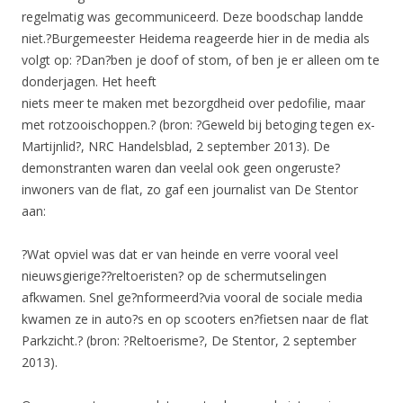
regelmatig was gecommuniceerd. Deze boodschap landde
niet.?Burgemeester Heidema reageerde hier in de media als
volgt op: ?Dan?ben je doof of stom, of ben je er alleen om te
donderjagen. Het heeft
niets meer te maken met bezorgdheid over pedofilie, maar
met rotzooischoppen.? (bron: ?Geweld bij betoging tegen ex-
Martijnlid?, NRC Handelsblad, 2 september 2013). De
demonstranten waren dan veelal ook geen ongeruste?
inwoners van de flat, zo gaf een journalist van De Stentor
aan:
?Wat opviel was dat er van heinde en verre vooral veel
nieuwsgierige??reltoeristen? op de schermutselingen
afkwamen. Snel ge?nformeerd?via vooral de sociale media
kwamen ze in auto?s en op scooters en?fietsen naar de flat
Parkzicht.? (bron: ?Reltoerisme?, De Stentor, 2 september
2013).