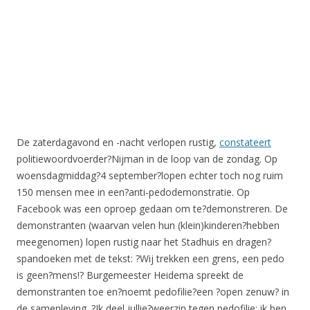
De zaterdagavond en -nacht verlopen rustig,
constateert
politiewoordvoerder?Nijman in de loop van de zondag. Op
woensdagmiddag?4 september?lopen echter toch nog ruim
150 mensen mee in een?anti-pedodemonstratie. Op
Facebook was een oproep gedaan om te?demonstreren. De
demonstranten (waarvan velen hun (klein)kinderen?hebben
meegenomen) lopen rustig naar het Stadhuis en dragen?
spandoeken met de tekst: ?Wij trekken een grens, een pedo
is geen?mens!? Burgemeester Heidema spreekt de
demonstranten toe en?noemt pedofilie?een ?open zenuw? in
de samenleving. ?Ik deel jullie?weerzin tegen pedofilie; ik ben