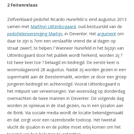
2 Feitenrelaas
Zelfverklaard pedofiel Ricardo Hunefeld is eind augustus 2013
samen met
Marthijn Uittenbogaard
, oud-bestuurslid van de
pedofielenvereniging Martijn
, in Deventer. Het
argument
om
daar te zijn is ?om een verslaafde vriend die al dagen op
straat zwierf, te helpen.? Wanneer Hunefeld in het bijzijn van
Uittenbogaard door het publiek wordt herkend, worden zij ?
tot twee keer toe ? belaagd en bedreigd. De eerste keer is
woensdagavond 28 augustus. Nadat zij worden gezien in een
supermarkt aan de Beestenmarkt, worden ze door een groep
jongeren bedreigd en achtervolgd. Vooral Uittenbogaard is
het mikpunt van verwensingen. Van woensdag op donderdag
overnachten de twee mannen in Deventer. De volgende dag
worden ze opnieuw in de stad gezien, nu in een ijssalon aan
de Brink. Via sociale media wordt de locatie bekendgemaakt
en dat zorgt voor een razendsnelle toeloop. Het tweetal
vlucht de ijssalon in en de politie moet erbij komen om het