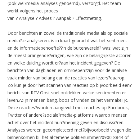
(ook wel?media-analyses genoemd), verzorgd. Het team
werkt volgens het proces
van ? Analyse ? Advies ? Aanpak ? Effectmeting.
Door berichten in zowel de traditionele media als op sociale
media?te analyseren, is in kaart gebracht wat het sentiment
en de informatiebehoefte??in de buitenwereld? was: wat zijn
de meest prangende?vragen, wie zijn de belangrijkste actoren
en welke duiding wordt er?aan het incident gegeven? De
berichten van dagbladen en omroepen?zijn voor de analyse
vaak minder van belang dan de reacties van lezers?daarop.
Zo kun je door het scannen van reacties op bijvoorbeeld een?
bericht van RTV Oost snel ontdekken welke sentimenten er
leven.?Zijn mensen bang, boos of vinden ze het vermakelijk.
Deze reacties?worden aangevuld met reacties op Facebook,
Twitter of andere?sociale?media-platforms waarop mensen
actief over het incident hun?mening geven en discussi?ren.
Analyses worden gecompleteerd met?bijvoorbeeld vragen die
binnenkomen bij het algemene politienummer?0900-8844 of