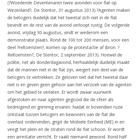
(?Woedende Deventenaren twee avonden voor flat op
Wezenland?, De Stentor, 31 augustus 2013).?Agenten maken
de betogers duidelijk dat het tweetal zich niet in de flat
bevindt en de rest van de avond verloopt rustig. De volgende
avond, vrijdag 30 augustus, vindt er wederom een
demonstratie plaats. Rond de 100 tot 200 mensen, voor een
deel ?reltoeristen?, komen op de protestactie af (bron: ?
Reltoeristen?, De Stentor, 2 september 2013). Hoewel de
politie, net als donderdagavond, herhaaldelijk duidelijk maakt
dat de mannen niet in de flat zijn, weigert een deel van de
betogers te vertrekken. Ze geloven niet dat het tweetal daar
niet is en geven geen gehoor aan het verzoek van de agenten
om het gebied te verlaten. Er wordt zwaar vuurwerk
afgestoken en naar agenten gegooid die de sfeer als
bedreigend en grimmig ervaren. Nadat er bovendien ruzie
ontstaat tussen betogers en bewoners van de flat die
overlast ondervinden, grijpt de Mobiele Eenheid (ME) in en
veegt het plein en de straten rond de flat schoon. Er wordt
een arrestatie verricht. Er raakt niemand gewond. Rond half