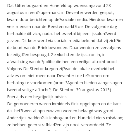
Dat Uittenbogaard en Hunefeld op woensdagavond 28
augustus in een?supermarkt in Deventer werden gespot,
kwam door berichten op de?sociale media. Hierdoor kwamen
veel mensen naar de Beestenmarkt?toe. De volgende dag
herhaalde dit zich, nadat het tweetal bij een ijssalon?werd
gezien. Dit keer werd via sociale media bekend dat zij zich?in
de buurt van de Brink bevonden. Daar werden ze vervolgens
beledigd?en bespuugd. Ze vluchtten de ijssalon in, in
afwachting van de?politie die hen een veilige aftocht bood.
Volgens De Stentor kregen zij?van de lokale overheid het
advies om niet meer naar Deventer toe te?komen om
herhaling te voorkomen (bron: ?Agenten bieden aangeslagen
tweetal veilige aftocht?, De Stentor, 30 augustus 2013).
Enerzijds een begrijpelijk advies.
De gemoederen waren inmiddels flink opgelopen en de kans
dat het?tweetal opnieuw zou worden belaagd was groot.
Anderzijds hadden?Uittenbogaard en Hunefeld niets misdaan;
ze hebben geen strafblad?en zijn nooit veroordeeld. Ze