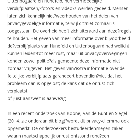
Uittenbogaard en Hunefeld, hun vermoedelijke
verblijfplaatsen,?foto?s en video?s werden gedeeld. Mensen
laten zich kennelijk niet?weerhouden van het delen van
privacygevoelige informatie, terwijl dit?niet zomaar is
toegestaan. De overheid heeft zich uiteraard aan deze?regels
te houden. Het geven van meer informatie over bijvoorbeeld
de?verblijfplaats van Hunefeld en Uittenbogaard had wellicht
kunnen leiden?tot meer rust, maar uit privacyoverwegingen
konden zowel politie?als gemeente deze informatie niet
zomaar vrijgeven. Het geven van?extra informatie over de
feitelijke verblijfplaats garandeert bovendien?niet dat het
probleem dan is opgelost; de kans dat de onrust zich
verplaatst
of juist aanzwelt is aanwezig.
In een recent onderzoek van Boone, Van de Bunt en Siegel
(2014, zie onderaan dit blog)?wordt dit privacy-dilemma ook
opgemerkt. De onderzoekers bestudeerden?negen zaken
waarin maatschappelijk onrust ontstond rond?een