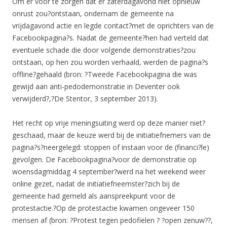
Om er voor te zorgen dat er zaterdagavond niet opnieuw
onrust zou?ontstaan, ondernam de gemeente na
vrijdagavond actie en legde contact?met de oprichters van de
Facebookpagina?s. Nadat de gemeente?hen had verteld dat
eventuele schade die door volgende demonstraties?zou
ontstaan, op hen zou worden verhaald, werden de pagina?s
offline?gehaald (bron: ?Tweede Facebookpagina die was
gewijd aan anti-pedodemonstratie in Deventer ook
verwijderd?,?De Stentor, 3 september 2013).
Het recht op vrije meningsuiting werd op deze manier niet?
geschaad, maar de keuze werd bij de initiatiefnemers van de
pagina?s?neergelegd: stoppen of instaan voor de (financi?le)
gevolgen. De Facebookpagina?voor de demonstratie op
woensdagmiddag 4 september?werd na het weekend weer
online gezet, nadat de initiatiefneemster?zich bij de
gemeente had gemeld als aanspreekpunt voor de
protestactie.?Op de protestactie kwamen ongeveer 150
mensen af (bron: ?Protest tegen pedofielen ? ?open zenuw??,