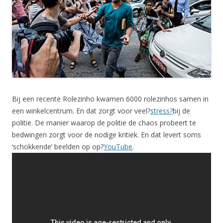
Bij een recente Rolezinho kwamen 6000 rolezinhos samen in
een winkelcentrum. En dat zorgt voor veel?
stress?
bij de
politie. De manier waarop de politie de chaos probeert te
bedwingen zorgt voor de nodige kritiek. En dat levert soms
‘schokkende’ beelden op op?
YouTube
.