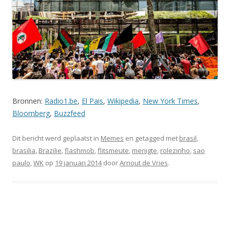
Bronnen:
Radio1.be
,
El Pais
,
Wikipedia
,
New York Times
,
Bloomberg
,
Buzzfeed
Dit bericht werd geplaatst in
Memes
en getagged met
brasil
,
brasilia
,
Brazilie
,
flashmob
,
flitsmeute
,
menigte
,
rolezinho
,
sao
paulo
,
WK
op
19 januari 2014
door
Arnout de Vries
.