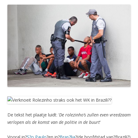
De tekst het plaatje luidt: ‘
De rolezinho’s zullen even vreedzaam
verlopen als de komst van de politie in de buurt
‘
Vooral in?
S?o Paulo
?en in?
Bras?lia
?
(de hoofdstad van?
Brazili?
)