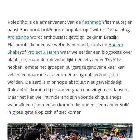
Rolezinho is de armenvariant van de
flashmob
?(flitsmeute) en
naast Facebook ook?enorm populair op Twitter. De hashtag
#rolezinho
wordt enthousiast gevolgd, zeker in Brazili?.
Flashmobs kennen we wel in Nederland, zoals de
Harlem
Shake
?of
Project X Haren
waar we eerder een blogposts over
plaatsten, maar de rolezinho lijkt een iets ander ‘DNA’ te
hebben, omdat het groepen burgers tegenover elkaar kan
zetten en daarmee als fenomeen stigmatiserend lijkt te
worden. De aard is in principe absoluut niet gewelddadig:
Rolezinhos komen bij elkaar en gaan dan zingen en dansen.
Maar het kan wel intimiderend zijn voor de chique shops
waar alleen rijke mensen komen die opeens ‘een ander volk’
in grote getale op zich af ziet komen.