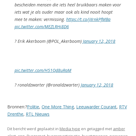
bescheiden mensen die iets heel bruikbaars maken voor
iets wat je als ouder maar ook als kind nooit hoopt
mee te maken: vermissing.
https://t.co/jXrnkPfMBa
pic.twitter.com/MEZLRHi8D6
? Erik Akerboom (@POL_Akerboom)
January 12, 2018
pic.twitter.com/H51Qd8uRaM
? ronaldzwarter (@ronaldzwarter)
January 12, 2018
Bronnen:?
Politie
,
One More Thing
,
Leeuwarder Courant
,
RTV
Drenthe
,
RTL Nieuws
Dit bericht werd geplaatst in
Media type
en getagged met
amber