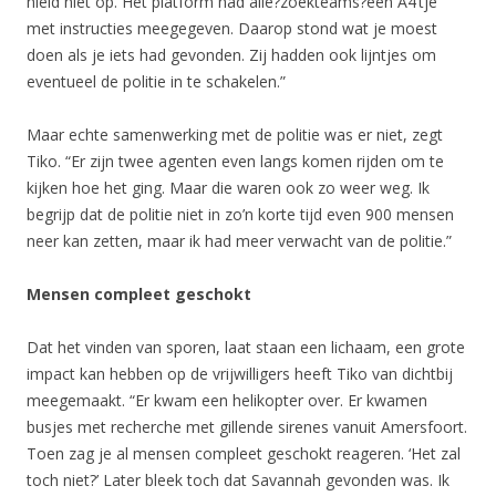
hield niet op. Het platform had alle?zoekteams?een A4’tje
met instructies meegegeven. Daarop stond wat je moest
doen als je iets had gevonden. Zij hadden ook lijntjes om
eventueel de politie in te schakelen.”
Maar echte samenwerking met de politie was er niet, zegt
Tiko. “Er zijn twee agenten even langs komen rijden om te
kijken hoe het ging. Maar die waren ook zo weer weg. Ik
begrijp dat de politie niet in zo’n korte tijd even 900 mensen
neer kan zetten, maar ik had meer verwacht van de politie.”
Mensen compleet geschokt
Dat het vinden van sporen, laat staan een lichaam, een grote
impact kan hebben op de vrijwilligers heeft Tiko van dichtbij
meegemaakt. “Er kwam een helikopter over. Er kwamen
busjes met recherche met gillende sirenes vanuit Amersfoort.
Toen zag je al mensen compleet geschokt reageren. ‘Het zal
toch niet?’ Later bleek toch dat Savannah gevonden was. Ik