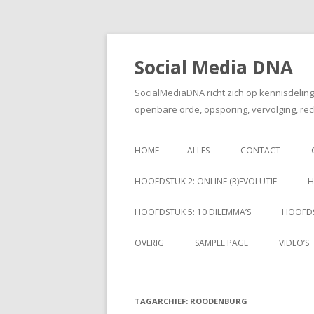
Social Media DNA
SocialMediaDNA richt zich op kennisdelin
openbare orde, opsporing, vervolging, rec
HOME
ALLES
CONTACT
HOOFDSTUK 2: ONLINE (R)EVOLUTIE
H
HOOFDSTUK 5: 10 DILEMMA’S
HOOFDS
OVERIG
SAMPLE PAGE
VIDEO’S
TAGARCHIEF:
ROODENBURG