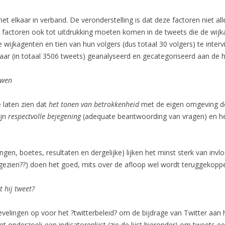
et elkaar in verband. De veronderstelling is dat deze factoren niet al
 factoren ook tot uitdrukking moeten komen in de tweets die de wijka
 wijkagenten en tien van hun volgers (dus totaal 30 volgers) te inter
aar (in totaal 3506 tweets) geanalyseerd en gecategoriseerd aan de
uwen
 laten zien dat
het tonen van betrokkenheid
met de eigen omgeving de
ijn
respectvolle bejegening
(adequate beantwoording van vragen) en h
ngen, boetes, resultaten en dergelijke) lijken het minst sterk van in
s gezien??) doen het goed, mits over de afloop wel wordt teruggekoppe
 hij tweet?
evelingen op voor het ?twitterbeleid? om de bijdrage van Twitter aan
 het onderzoek een indicatorenlijst (zie de lijst hieronder) om tweets