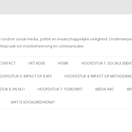
g rondom social media, politie en maatschappelijke veiligheid. Onderwerp
htspraak tot crisisbeheersing en communicatie.
Spring
naar
CONTACT
HET BOEK
HOME
HOOFDSTUK 1: SOCIALE (R)EV
inhoud
OOFDSTUK 3: IMPACT OP 8 W’S
HOOFDSTUK 4: IMPACT OP METHODIEK
TUK 6: EN NU?
HOOFDSTUK 7: TOEKOMST
MEDIA ABC
MI
WAT IS SOCIALMEDIADNA?