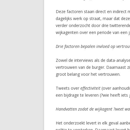
Deze factoren staan direct en indirect m
dagelijks werk op straat, maar dat deze
verder onderzocht door drie twitterende
wijkagenten over een periode van een j
Drie factoren bepalen invloed op vertro
Zowel de interviews als de data-analyse
vertrouwen van de burger. Daarnaast z
groot belang voor het vertrouwen.
Tweets over
effectiviteit
(over aanhoudi
een bijdrage te leveren (?wie heeft iet
Handvatten zodat de wijkagent ?weet wat
Het onderzoekt levert in elk geval aanb
politie te versterken. Daarnaast levert