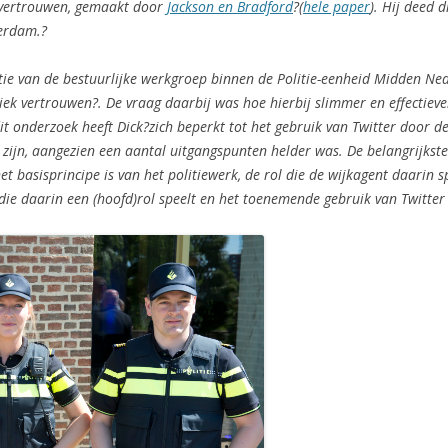
 vertrouwen, gemaakt door
Jackson en Bradford
?(
hele paper
). Hij deed 
terdam.?
tie van de bestuurlijke werkgroep binnen de Politie-eenheid Midden Ned
bliek vertrouwen?. De vraag daarbij was hoe hierbij slimmer en effecti
it onderzoek heeft Dick?zich beperkt tot het gebruik van Twitter door d
zijn, aangezien een aantal uitgangspunten helder was. De belangrijkste
het basisprincipe is van het politiewerk, de rol die de wijkagent daari
die daarin een (hoofd)rol speelt en het toenemende gebruik van Twitter