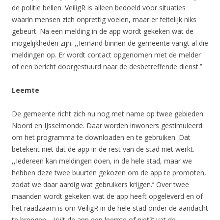
de politie bellen. VeiligR is alleen bedoeld voor situaties
waarin mensen zich onprettig voelen, maar er feitelijk niks
gebeurt. Na een melding in de app wordt gekeken wat de
mogelijkheden zijn. ,,Iemand binnen de gemeente vangt al die
meldingen op. Er wordt contact opgenomen met de melder
of een bericht doorgestuurd naar de desbetreffende dienst.’’
Leemte
De gemeente richt zich nu nog met name op twee gebieden:
Noord en IJsselmonde. Daar worden inwoners gestimuleerd
om het programma te downloaden en te gebruiken. Dat
betekent niet dat de app in de rest van de stad niet werkt.
,,Iedereen kan meldingen doen, in de hele stad, maar we
hebben deze twee buurten gekozen om de app te promoten,
zodat we daar aardig wat gebruikers krijgen.’’ Over twee
maanden wordt gekeken wat de app heeft opgeleverd en of
het raadzaam is om VeiligR in de hele stad onder de aandacht
te brengen. ,,Vult de app een leemte of niet?’’ vat de