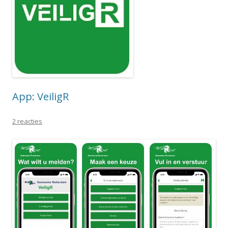
App: VeiligR
2 reacties