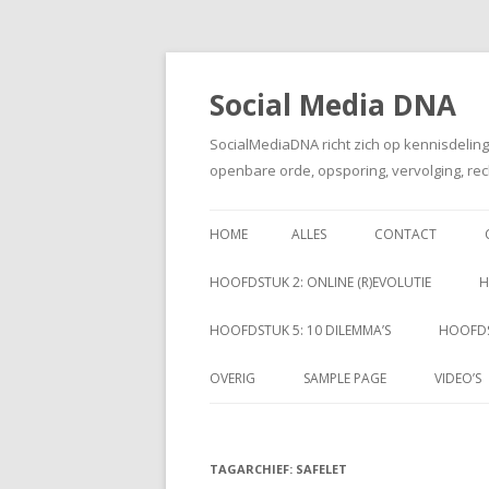
Social Media DNA
SocialMediaDNA richt zich op kennisdelin
openbare orde, opsporing, vervolging, rec
HOME
ALLES
CONTACT
HOOFDSTUK 2: ONLINE (R)EVOLUTIE
H
HOOFDSTUK 5: 10 DILEMMA’S
HOOFDS
OVERIG
SAMPLE PAGE
VIDEO’S
TAGARCHIEF:
SAFELET