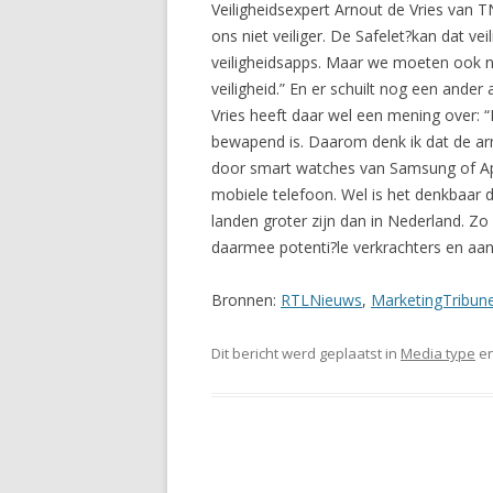
Veiligheidsexpert Arnout de Vries van 
ons niet veiliger. De Safelet?kan dat vei
veiligheidsapps. Maar we moeten ook ni
veiligheid.” En er schuilt nog een ander
Vries heeft daar wel een mening over: “I
bewapend is. Daarom denk ik dat de armb
door smart watches van Samsung of Appl
mobiele telefoon. Wel is het denkbaar d
landen groter zijn dan in Nederland. Zo
daarmee potenti?le verkrachters en aan
Bronnen:
RTLNieuws
,
MarketingTribun
Dit bericht werd geplaatst in
Media type
en