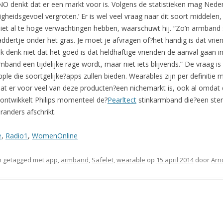
TNO denkt dat er een markt voor is. Volgens de statistieken mag Neder
ligheidsgevoel vergroten.’ Er is wel veel vraag naar dit soort middelen
et al te hoge verwachtingen hebben, waarschuwt hij. “Zo’n armband s
 addertje onder het gras. Je moet je afvragen of?het handig is dat vri
k denk niet dat het goed is dat heldhaftige vrienden de aanval gaan in
and een tijdelijke rage wordt, maar niet iets blijvends.” De vraag is
e die soortgelijke?apps zullen bieden. Wearables zijn per definitie
at er voor veel van deze producten?een nichemarkt is, ook al omdat de
 ontwikkelt Philips momenteel de?
Pearltect
stinkarmband die?een sterk
randers afschrikt.
e
,
Radio1
,
WomenOnline
 getagged met
app
,
armband
,
Safelet
,
wearable
op
15 april 2014
door
Arn