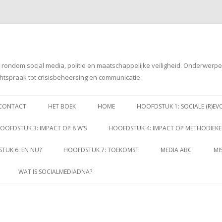
g rondom social media, politie en maatschappelijke veiligheid. Onderwerp
htspraak tot crisisbeheersing en communicatie.
Spring
naar
CONTACT
HET BOEK
HOME
HOOFDSTUK 1: SOCIALE (R)EV
inhoud
OOFDSTUK 3: IMPACT OP 8 W’S
HOOFDSTUK 4: IMPACT OP METHODIEK
TUK 6: EN NU?
HOOFDSTUK 7: TOEKOMST
MEDIA ABC
MI
WAT IS SOCIALMEDIADNA?