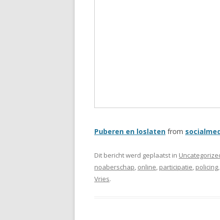
Puberen en loslaten
from
socialme
Dit bericht werd geplaatst in
Uncategorize
noaberschap
,
online
,
participatie
,
policing
Vries
.