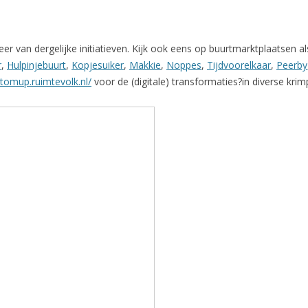
r van dergelijke initiatieven. Kijk ook eens op buurtmarktplaatsen al
r
,
Hulpinjebuurt
,
Kopjesuiker
,
Makkie
,
Noppes
,
Tijdvoorelkaar
,
Peerby
ttomup.ruimtevolk.nl/
voor de (digitale) transformaties?in diverse kri