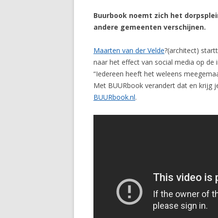
Buurbook noemt zich het dorpsplein
andere gemeenten verschijnen.
Maarten van der Velde
?(architect) start
naar het effect van social media op de
“Iedereen heeft het weleens meegemaakt:
Met BUURbook verandert dat en krijg je
BUURbook.nl
.