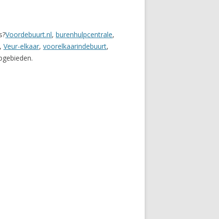
s?
Voordebuurt.nl
,
burenhulpcentrale
,
,
Veur-elkaar
,
voorelkaarindebuurt
,
mpgebieden.