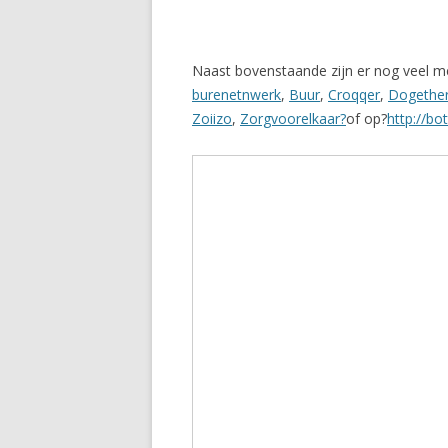
Naast bovenstaande zijn er nog veel mee
burenetnwerk
,
Buur
,
Croqqer
,
Dogethe
Zoiizo
,
Zorgvoorelkaar?
of op?
http://bo