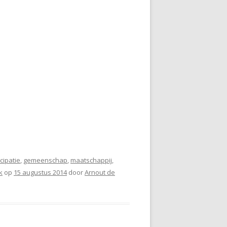
cipatie
,
gemeenschap
,
maatschappij
,
k
op
15 augustus 2014
door
Arnout de