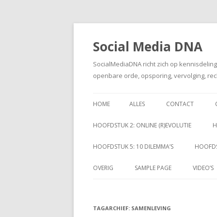
Social Media DNA
SocialMediaDNA richt zich op kennisdelin
openbare orde, opsporing, vervolging, rec
HOME
ALLES
CONTACT
HOOFDSTUK 2: ONLINE (R)EVOLUTIE
H
HOOFDSTUK 5: 10 DILEMMA’S
HOOFDS
OVERIG
SAMPLE PAGE
VIDEO’S
TAGARCHIEF:
SAMENLEVING