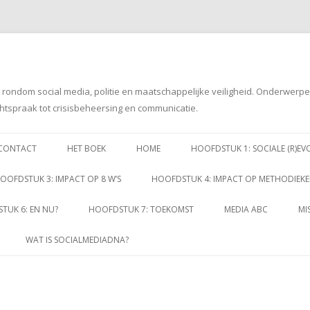
g rondom social media, politie en maatschappelijke veiligheid. Onderwerp
htspraak tot crisisbeheersing en communicatie.
Spring
naar
CONTACT
HET BOEK
HOME
HOOFDSTUK 1: SOCIALE (R)EV
inhoud
OOFDSTUK 3: IMPACT OP 8 W’S
HOOFDSTUK 4: IMPACT OP METHODIEK
TUK 6: EN NU?
HOOFDSTUK 7: TOEKOMST
MEDIA ABC
MI
WAT IS SOCIALMEDIADNA?