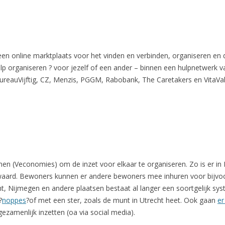
n online marktplaats voor het vinden en verbinden, organiseren en d
p organiseren ? voor jezelf of een ander – binnen een hulpnetwerk va
reauVijftig, CZ, Menzis, PGGM, Rabobank, The Caretakers en VitaVal
men (Veconomies) om de inzet voor elkaar te organiseren. Zo is er in
d waard. Bewoners kunnen er andere bewoners mee inhuren voor bijvoo
t, Nijmegen en andere plaatsen bestaat al langer een soortgelijk sy
?
noppes
?of met een ster, zoals de munt in Utrecht heet. Ook gaan
er
gezamenlijk inzetten (oa via social media).