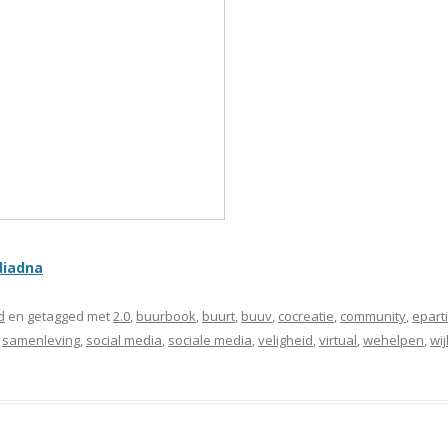
diadna
d
en getagged met
2.0
,
buurbook
,
buurt
,
buuv
,
cocreatie
,
community
,
eparti
,
samenleving
,
social media
,
sociale media
,
veligheid
,
virtual
,
wehelpen
,
wij