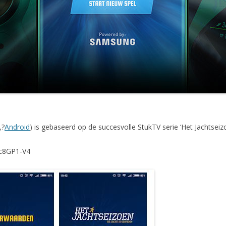
,?
Android
) is gebaseerd op de succesvolle StukTV serie ‘Het Jachtseizo
tc8GP1-V4