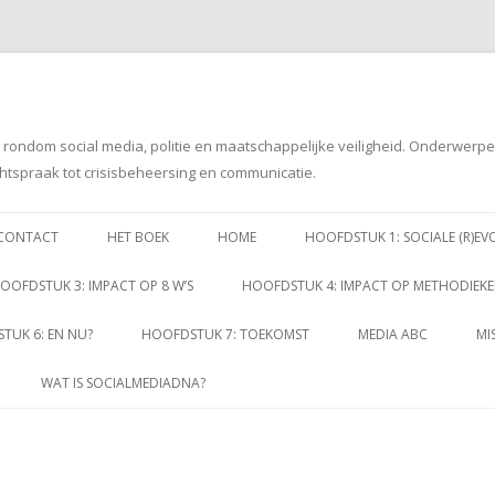
g rondom social media, politie en maatschappelijke veiligheid. Onderwerp
htspraak tot crisisbeheersing en communicatie.
Spring
naar
CONTACT
HET BOEK
HOME
HOOFDSTUK 1: SOCIALE (R)EV
inhoud
OOFDSTUK 3: IMPACT OP 8 W’S
HOOFDSTUK 4: IMPACT OP METHODIEK
TUK 6: EN NU?
HOOFDSTUK 7: TOEKOMST
MEDIA ABC
MI
WAT IS SOCIALMEDIADNA?