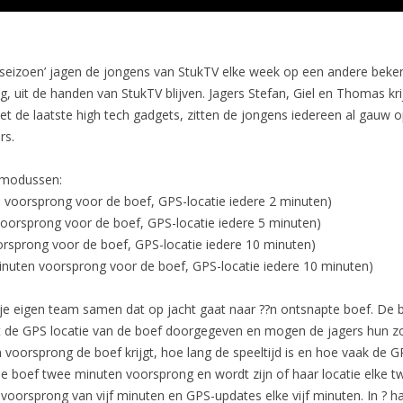
htseizoen’ jagen de jongens van StukTV elke week op een andere beke
, uit de handen van StukTV blijven. Jagers Stefan, Giel en Thomas kri
et de laatste high tech gadgets, zitten de jongens iedereen al gauw o
rs.
l-modussen:
n voorsprong voor de boef, GPS-locatie iedere 2 minuten)
oorsprong voor de boef, GPS-locatie iedere 5 minuten)
orsprong voor de boef, GPS-locatie iedere 10 minuten)
inuten voorsprong voor de boef, GPS-locatie iedere 10 minuten)
e je eigen team samen dat op jacht gaat naar ??n ontsnapte boef. De b
de GPS locatie van de boef doorgegeven en mogen de jagers hun zoek
oorsprong de boef krijgt, hoe lang de speeltijd is en hoe vaak de GP
de boef twee minuten voorsprong en wordt zijn of haar locatie elke t
 voorsprong van vijf minuten en GPS-updates elke vijf minuten. In ? ha