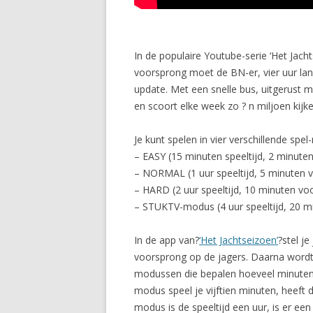
In de populaire Youtube-serie ‘Het Jac
voorsprong moet de BN-er, vier uur lang
update. Met een snelle bus, uitgerust m
en scoort elke week zo ? n miljoen kijke
Je kunt spelen in vier verschillende spe
– EASY (15 minuten speeltijd, 2 minute
– NORMAL (1 uur speeltijd, 5 minuten v
– HARD (2 uur speeltijd, 10 minuten vo
– STUKTV-modus (4 uur speeltijd, 20 m
In de app van?
‘Het Jachtseizoen’
?stel j
voorsprong op de jagers. Daarna wordt 
modussen die bepalen hoeveel minuten v
modus speel je vijftien minuten, heeft 
modus is de speeltijd een uur, is er een