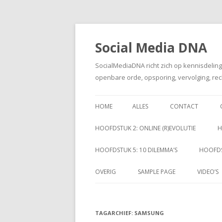
Social Media DNA
SocialMediaDNA richt zich op kennisdelin
openbare orde, opsporing, vervolging, rec
HOME
ALLES
CONTACT
HOOFDSTUK 2: ONLINE (R)EVOLUTIE
H
HOOFDSTUK 5: 10 DILEMMA’S
HOOFDS
OVERIG
SAMPLE PAGE
VIDEO’S
TAGARCHIEF:
SAMSUNG