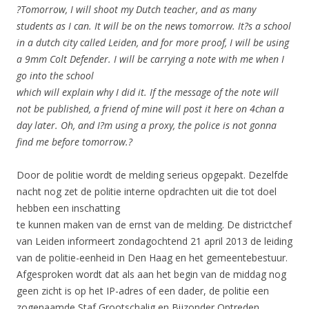
?Tomorrow, I will shoot my Dutch teacher, and as many
students as I can. It will be on the news tomorrow. It?s a school
in a dutch city called Leiden, and for more proof, I will be using
a 9mm Colt Defender. I will be carrying a note with me when I
go into the school
which will explain why I did it. If the message of the note will
not be published, a friend of mine will post it here on 4chan a
day later. Oh, and I?m using a proxy, the police is not gonna
find me before tomorrow.?
Door de politie wordt de melding serieus opgepakt. Dezelfde
nacht nog zet de politie interne opdrachten uit die tot doel
hebben een inschatting
te kunnen maken van de ernst van de melding. De districtchef
van Leiden informeert zondagochtend 21 april 2013 de leiding
van de politie-eenheid in Den Haag en het gemeentebestuur.
Afgesproken wordt dat als aan het begin van de middag nog
geen zicht is op het IP-adres of een dader, de politie een
zogenaamde Staf Grootschalig en Bijzonder Optreden