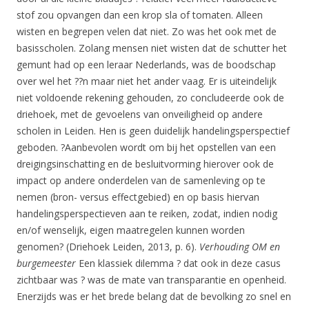
stof zou opvangen dan een krop sla of tomaten. Alleen
wisten en begrepen velen dat niet. Zo was het ook met de
basisscholen. Zolang mensen niet wisten dat de schutter het
gemunt had op een leraar Nederlands, was de boodschap
over wel het ??n maar niet het ander vaag. Er is uiteindelijk
niet voldoende rekening gehouden, zo concludeerde ook de
driehoek, met de gevoelens van onveiligheid op andere
scholen in Leiden. Hen is geen duidelijk handelingsperspectief
geboden. ?Aanbevolen wordt om bij het opstellen van een
dreigingsinschatting en de besluitvorming hierover ook de
impact op andere onderdelen van de samenleving op te
nemen (bron- versus effectgebied) en op basis hiervan
handelingsperspectieven aan te reiken, zodat, indien nodig
en/of wenselijk, eigen maatregelen kunnen worden
genomen? (Driehoek Leiden, 2013, p. 6).
Verhouding OM en
burgemeester
Een klassiek dilemma ? dat ook in deze casus
zichtbaar was ? was de mate van transparantie en openheid.
Enerzijds was er het brede belang dat de bevolking zo snel en