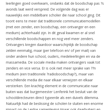
leerlingen goed overkwam, ondanks dat de boodschap pas ?s
avonds laat werd verspreid. De volgende dag was er
nauwelijks een middelbare scholier die naar school ging. Dit
toont eens te meer dat traditionele communicatiemodellen
(met een zender, een boodschap, een ontvanger en een
medium) achterhaald zijn. In dit geval kwamen er al snel
verschillende boodschappen en nog veel meer zenders.
Ontvangers kregen daardoor waarschijnlijk de boodschap
zelden eenmalig, maar (per telefoon en/ of per mail) van
onder andere hun school, ouders, medeleerlingen en via de
massamedia. De sociale media maken ontvangers vaak tot
zenders en vice versa. Er is ook niet meer sprake van ??n
medium (een traditionele ?radioboodschap?), maar van
verschillende media die naar elkaar verwijzen en elkaar
versterken. Een krachtig element in de communicatie naar
buiten was dat burgemeester Lenferink het besluit van de
schooldirecteuren direct typeerde als een duivels dilemma.
Natuurlijk had de beslissing de scholen te sluiten een enorme
impact op de Leidse samenleving (maar ook daarbuiten) en