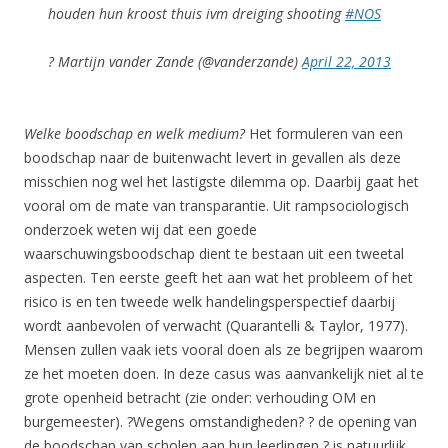
houden hun kroost thuis ivm dreiging shooting
#NOS
? Martijn vander Zande (@vanderzande)
April 22, 2013
Welke boodschap en welk medium?
Het formuleren van een
boodschap naar de buitenwacht levert in gevallen als deze
misschien nog wel het lastigste dilemma op. Daarbij gaat het
vooral om de mate van transparantie. Uit rampsociologisch
onderzoek weten wij dat een goede
waarschuwingsboodschap dient te bestaan uit een tweetal
aspecten. Ten eerste geeft het aan wat het probleem of het
risico is en ten tweede welk handelingsperspectief daarbij
wordt aanbevolen of verwacht (Quarantelli & Taylor, 1977).
Mensen zullen vaak iets vooral doen als ze begrijpen waarom
ze het moeten doen. In deze casus was aanvankelijk niet al te
grote openheid betracht (zie onder: verhouding OM en
burgemeester). ?Wegens omstandigheden? ? de opening van
de boodschap van scholen aan hun leerlingen ? is natuurlijk