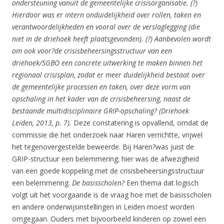
ondersteuning vanuit de gemeentelijke crisisorganisatie. (?)
Hierdoor was er intern onduidelijkheid over rollen, taken en
verantwoordelijkheden en vooral over de verslaglegging (die
niet in de driehoek heeft plaatsgevonden). (?) Aanbevolen wordt
om ook voor?de crisisbeheersingsstructuur van een
driehoek/SGBO een concrete uitwerking te maken binnen het
regionaal crisisplan, zodat er meer duidelijkheid bestaat over
de gemeentelijke processen en taken, over deze vorm van
opschaling in het kader van de crisisbeheersing, naast de
bestaande multidisciplinaire GRIP-opschaling? (Driehoek
Leiden, 2013, p. 7).
Deze constatering is opvallend, omdat de
commissie die het onderzoek naar Haren verrichtte, vrijwel
het tegenovergestelde beweerde. Bij Haren?was juist de
GRIP-structuur een belemmering; hier was de afwezigheid
van een goede koppeling met de crisisbeheersingsstructuur
een belemmering.
De basisscholen?
Een thema dat logisch
volgt uit het voorgaande is de vraag hoe met de basisscholen
en andere onderwijsinstellingen in Leiden moest worden
omgegaan. Ouders met bijvoorbeeld kinderen op zowel een