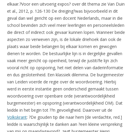
elkaar.?Voor een uitvoerig expos? over dit thema zie Van Duin
et al., 2012, p. 126-130 De dreiging?was bijvoorbeeld in dit
geval dan wel gericht op een docent Nederlands, maar in die
school bevinden zich veel meer leerlingen en personeelsleden
die direct of indirect ook gevaar kunnen lopen. Wanneer beide
aspecten zo verweven zijn, is de lokale driehoek dan ook de
plaats waar beide belangen bij elkaar komen en gewogen
dienen te worden. De bestuurlijke lijn is in dergelijke gevallen
vaak meer gericht op openheid, terwijl de justiti?le lijn zich
vooral richt op opsporing, het niet delen van daderinformatie
en dus geslotenheid. Een klassiek dilemma. De burgemeester
van Leiden voerde de regie over de woordvoering. Hierbij
werd in eerste instantie geen onderscheid gemaakt tussen
woordvoering over openbare orde (verantwoordelijkheid
burgemeester) en opsporing (verantwoordelijkheid OM). Dat
leidde in het begin tot ??n gevoeligheid. Daarover uit de
Volkskrant
: ?De gouden tip die naar hem [de verdachte, red.]
leidde is waarschijnlijk te danken aan ?een kleine verspreking
van mij op maandagavond?, zegt burgemeester Henri