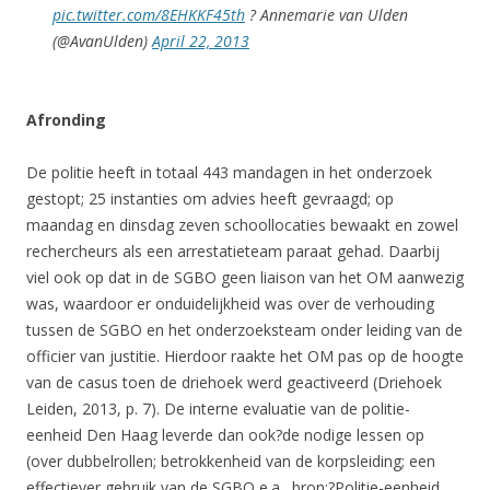
pic.twitter.com/8EHKKF45th
? Annemarie van Ulden
(@AvanUlden)
April 22, 2013
Afronding
De politie heeft in totaal 443 mandagen in het onderzoek
gestopt; 25 instanties om advies heeft gevraagd; op
maandag en dinsdag zeven schoollocaties bewaakt en zowel
rechercheurs als een arrestatieteam paraat gehad. Daarbij
viel ook op dat in de SGBO geen liaison van het OM aanwezig
was, waardoor er onduidelijkheid was over de verhouding
tussen de SGBO en het onderzoeksteam onder leiding van de
officier van justitie. Hierdoor raakte het OM pas op de hoogte
van de casus toen de driehoek werd geactiveerd (Driehoek
Leiden, 2013, p. 7). De interne evaluatie van de politie-
eenheid Den Haag leverde dan ook?de nodige lessen op
(over dubbelrollen; betrokkenheid van de korpsleiding; een
effectiever gebruik van de SGBO e.a., bron:?Politie-eenheid