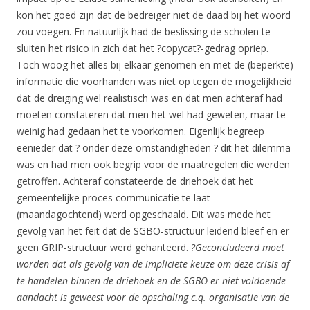
kon het goed zijn dat de bedreiger niet de daad bij het woord
zou voegen. En natuurlijk had de beslissing de scholen te
sluiten het risico in zich dat het ?copycat?-gedrag opriep.
Toch woog het alles bij elkaar genomen en met de (beperkte)
informatie die voorhanden was niet op tegen de mogelijkheid
dat de dreiging wel realistisch was en dat men achteraf had
moeten constateren dat men het wel had geweten, maar te
weinig had gedaan het te voorkomen. Eigenlijk begreep
eenieder dat ? onder deze omstandigheden ? dit het dilemma
was en had men ook begrip voor de maatregelen die werden
getroffen. Achteraf constateerde de driehoek dat het
gemeentelijke proces communicatie te laat
(maandagochtend) werd opgeschaald. Dit was mede het
gevolg van het feit dat de SGBO-structuur leidend bleef en er
geen GRIP-structuur werd gehanteerd.
?Geconcludeerd moet
worden dat als gevolg van de impliciete keuze om deze crisis af
te handelen binnen de driehoek en de SGBO er niet voldoende
aandacht is geweest voor de opschaling c.q. organisatie van de