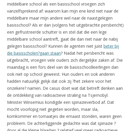
middelbare school als een basisschool vroegen zich
vanzelfsprekend af: waarom kan mijn ene kind niet naar de
middelbare maar mijn andere wel naar de naastgelegen
basisschool? Als er dan (volgens het uitgebrachte persbericht)
een gefrustreerde schutter is en stel dat die een lege
middelbare school aantreft, gaat die dan niet naar de nabij
gelegen basisschool? Kunnen de agenten niet juist
beter bij
die basisscholen?gaan staan
? Nadat het persbericht was
uitgebracht, vroegen vele ouders zich dergelijke zaken af. Die
maandag is een fors deel van de basisschoolleerlingen dan
ook niet op school geweest. Hun ouders en ook anderen
hadden natuurlijk gelijk dat ook zij ?het zekere voor het
onzekere? namen. De casus doet wat dat betreft denken aan
de ontdekking van radioactieve straling na Tsjernobyl.
Minister Winsemius kondigde een spinazieverbod af. Dat
mocht voorlopig niet gegeten worden, maar sla,
komkommer en tomaatjes die ernaast stonden, waren geen
probleem. De achterliggende gedachte was dat spinazie ?
door al die kleine blaadjes ? relatief veel meer radioactieve