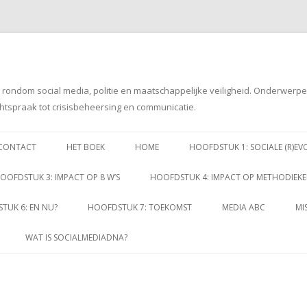
g rondom social media, politie en maatschappelijke veiligheid. Onderwerp
htspraak tot crisisbeheersing en communicatie.
Spring
naar
CONTACT
HET BOEK
HOME
HOOFDSTUK 1: SOCIALE (R)EV
inhoud
OOFDSTUK 3: IMPACT OP 8 W’S
HOOFDSTUK 4: IMPACT OP METHODIEK
TUK 6: EN NU?
HOOFDSTUK 7: TOEKOMST
MEDIA ABC
MI
WAT IS SOCIALMEDIADNA?