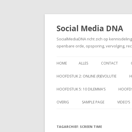
Social Media DNA
SocialMediaDNA richt zich op kennisdelin
openbare orde, opsporing, vervolging, rec
HOME
ALLES
CONTACT
HOOFDSTUK 2: ONLINE (R)EVOLUTIE
H
HOOFDSTUK 5: 10 DILEMMA’S
HOOFDS
OVERIG
SAMPLE PAGE
VIDEO’S
TAGARCHIEF:
SCREEN TIME