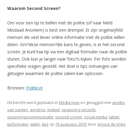
Waarom Second Screen?
Om voor een tip te bellen met de politie (of naar Meld
Misdaad Anoniem) is best een drempel. Er zijn ongetwijfeld
mensen die veel liever online informatie met de politie willen
delen. Om?deze mensen?die kans te geven, is er het second
screen. Je kunt?uw tip via een digitaal formulier naar de politie
sturen. Ook kun je langer naar foto?s kijken. Per foto worden
specifieke vragen gesteld. Het doel is tips ontvangen van
getuigen waarmee de politie zaken kan oplossen.
Bronnen:
Politie.nl
Dit bericht werd geplaatst in
Media type
en getagged met
anniko
van santen
,
avrotros
,
mobiel
,
opsporing verzicht
,
opsporingscommunicatie
,
second screen
,
social media
,
tablet
,
tipformulier
,
tiplijn
,
tips
op
19 augustus 2015
door
Arnout de Vries
.