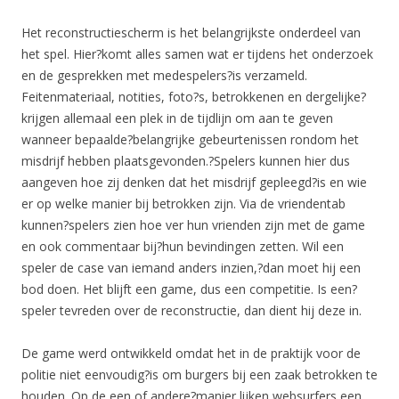
Het reconstructiescherm is het belangrijkste onderdeel van
het spel. Hier?komt alles samen wat er tijdens het onderzoek
en de gesprekken met medespelers?is verzameld.
Feitenmateriaal, notities, foto?s, betrokkenen en dergelijke?
krijgen allemaal een plek in de tijdlijn om aan te geven
wanneer bepaalde?belangrijke gebeurtenissen rondom het
misdrijf hebben plaatsgevonden.?Spelers kunnen hier dus
aangeven hoe zij denken dat het misdrijf gepleegd?is en wie
er op welke manier bij betrokken zijn. Via de vriendentab
kunnen?spelers zien hoe ver hun vrienden zijn met de game
en ook commentaar bij?hun bevindingen zetten. Wil een
speler de case van iemand anders inzien,?dan moet hij een
bod doen. Het blijft een game, dus een competitie. Is een?
speler tevreden over de reconstructie, dan dient hij deze in.
De game werd ontwikkeld omdat het in de praktijk voor de
politie niet eenvoudig?is om burgers bij een zaak betrokken te
houden. Op de een of andere?manier lijken websurfers een