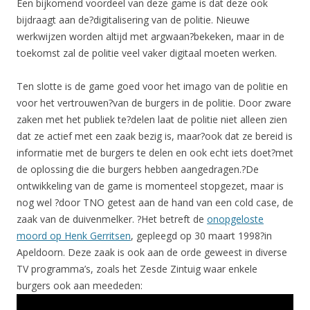
Een bijkomend voordeel van deze game is dat deze ook
bijdraagt aan de?digitalisering van de politie. Nieuwe
werkwijzen worden altijd met argwaan?bekeken, maar in de
toekomst zal de politie veel vaker digitaal moeten werken.
Ten slotte is de game goed voor het imago van de politie en
voor het vertrouwen?van de burgers in de politie. Door zware
zaken met het publiek te?delen laat de politie niet alleen zien
dat ze actief met een zaak bezig is, maar?ook dat ze bereid is
informatie met de burgers te delen en ook echt iets doet?met
de oplossing die die burgers hebben aangedragen.?De
ontwikkeling van de game is momenteel stopgezet, maar is
nog wel ?door TNO getest aan de hand van een cold case, de
zaak van de duivenmelker. ?Het betreft de
onopgeloste
moord op Henk Gerritsen
, gepleegd op 30 maart 1998?in
Apeldoorn. Deze zaak is ook aan de orde geweest in diverse
TV programma’s, zoals het Zesde Zintuig waar enkele
burgers ook aan meededen: