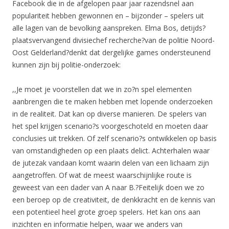
Facebook die in de afgelopen paar jaar razendsnel aan
populariteit hebben gewonnen en – bijzonder – spelers uit
alle lagen van de bevolking aanspreken. Elma Bos, detijds?
plaatsvervangend divisiechef recherche?van de politie Noord-
Oost Gelderland?denkt dat dergelijke games ondersteunend
kunnen zijn bij politie-onderzoek:
,,Je moet je voorstellen dat we in zo?n spel elementen
aanbrengen die te maken hebben met lopende onderzoeken
in de realiteit. Dat kan op diverse manieren. De spelers van
het spel krijgen scenario?s voorgeschoteld en moeten daar
conclusies uit trekken. Of zelf scenario?s ontwikkelen op basis
van omstandigheden op een plaats delict. Achterhalen waar
de jutezak vandaan komt waarin delen van een lichaam zijn
aangetroffen. Of wat de meest waarschijnlijke route is
geweest van een dader van A naar B.?Feitelijk doen we zo
een beroep op de creativiteit, de denkkracht en de kennis van
een potentieel heel grote groep spelers. Het kan ons aan
inzichten en informatie helpen, waar we anders van