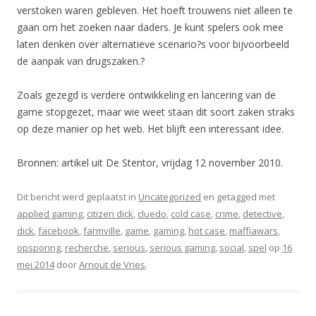
verstoken waren gebleven. Het hoeft trouwens niet alleen te
gaan om het zoeken naar daders. Je kunt spelers ook mee
laten denken over alternatieve scenario?s voor bijvoorbeeld
de aanpak van drugszaken.?
Zoals gezegd is verdere ontwikkeling en lancering van de
game stopgezet, maar wie weet staan dit soort zaken straks
op deze manier op het web. Het blijft een interessant idee.
Bronnen: artikel uit De Stentor, vrijdag 12 november 2010.
Dit bericht werd geplaatst in
Uncategorized
en getagged met
applied gaming
,
citizen dick
,
cluedo
,
cold case
,
crime
,
detective
,
dick
,
facebook
,
farmville
,
game
,
gaming
,
hot case
,
maffiawars
,
opsporing
,
recherche
,
serious
,
serious gaming
,
social
,
spel
op
16
mei 2014
door
Arnout de Vries
.