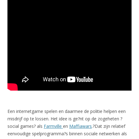
Een internetgame spelen en daarmee de politie helpen een
misdrijf op te lossen. Het idee is ge?nt op de zogeheten ?
social games? als
Farmville
en
Maffiawars
.?
Dat zijn relatief
eenvoudige spelprogramma?s binnen sociale netwerken als