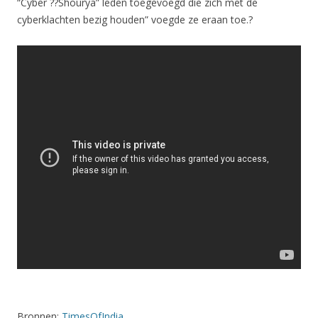
“Cyber ??Shourya” leden toegevoegd die zich met de
cyberklachten bezig houden” voegde ze eraan toe.?
Bronnen:
TimesOfIndia