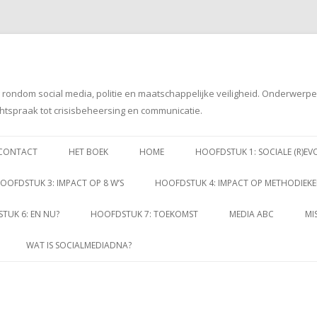
g rondom social media, politie en maatschappelijke veiligheid. Onderwerp
htspraak tot crisisbeheersing en communicatie.
Spring
naar
CONTACT
HET BOEK
HOME
HOOFDSTUK 1: SOCIALE (R)EV
inhoud
OOFDSTUK 3: IMPACT OP 8 W’S
HOOFDSTUK 4: IMPACT OP METHODIEK
TUK 6: EN NU?
HOOFDSTUK 7: TOEKOMST
MEDIA ABC
MI
WAT IS SOCIALMEDIADNA?