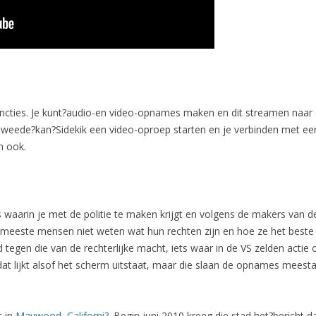
uncties. Je kunt?audio-en video-opnames maken en dit streamen naar 
weede?kan?Sidekik een video-oproep starten en je verbinden met een 
n ook.
es waarin je met de politie te maken krijgt en volgens de makers van d
 de meeste mensen niet weten wat hun rechten zijn en hoe ze het best
tegen die van de rechterlijke macht, iets waar in de VS zelden acti
t lijkt alsof het scherm uitstaat, maar die slaan de opnames meestal 
t in
Maywood, Californi?
. Begin juni 2010 kreeg die stad het?bericht 