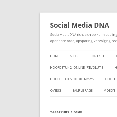
Social Media DNA
SocialMediaDNA richt zich op kennisdelin
openbare orde, opsporing, vervolging, rec
HOME
ALLES
CONTACT
HOOFDSTUK 2: ONLINE (R)EVOLUTIE
H
HOOFDSTUK 5: 10 DILEMMA’S
HOOFDS
OVERIG
SAMPLE PAGE
VIDEO’S
TAGARCHIEF:
SIDEKIK