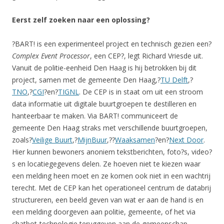
Eerst zelf zoeken naar een oplossing?
?BART! is een experimenteel project en technisch gezien een?
Complex Event Processor
, een CEP?, legt Richard Vriesde uit.
Vanuit de politie-eenheid Den Haag is hij betrokken bij dit
project, samen met de gemeente Den Haag,?
TU Delft
,?
TNO
,?
CGI
?en?
TIGNL
. De CEP is in staat om uit een stroom
data informatie uit digitale buurtgroepen te destilleren en
hanteerbaar te maken. Via BART! communiceert de
gemeente Den Haag straks met verschillende buurtgroepen,
zoals?
Veilige Buurt
,?
MijnBuur
,??
Waaksamen
?en?
Next Door
.
Hier kunnen bewoners anoniem tekstberichten, foto?s, video?
s en locatiegegevens delen. Ze hoeven niet te kiezen waar
een melding heen moet en ze komen ook niet in een wachtrij
terecht. Met de CEP kan het operationeel centrum de databrij
structureren, een beeld geven van wat er aan de hand is en
een melding doorgeven aan politie, gemeente, of het via
chatbot-technologie teruggeven aan de gemeenschap.