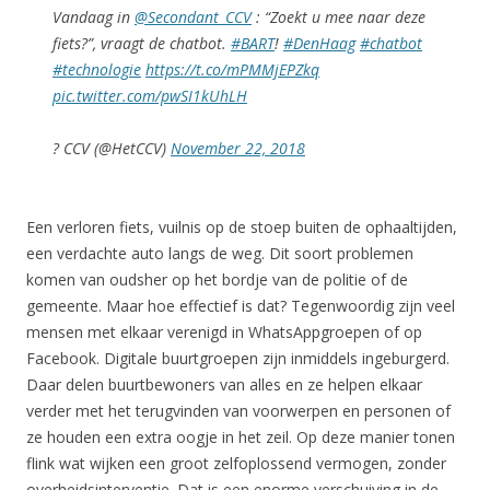
Vandaag in
@Secondant_CCV
: “Zoekt u mee naar deze
fiets?”, vraagt de chatbot.
#BART
!
#DenHaag
#chatbot
#technologie
https://t.co/mPMMjEPZkq
pic.twitter.com/pwSI1kUhLH
? CCV (@HetCCV)
November 22, 2018
Een verloren fiets, vuilnis op de stoep buiten de ophaaltijden,
een verdachte auto langs de weg. Dit soort problemen
komen van oudsher op het bordje van de politie of de
gemeente. Maar hoe effectief is dat? Tegenwoordig zijn veel
mensen met elkaar verenigd in WhatsAppgroepen of op
Facebook. Digitale buurtgroepen zijn inmiddels ingeburgerd.
Daar delen buurtbewoners van alles en ze helpen elkaar
verder met het terugvinden van voorwerpen en personen of
ze houden een extra oogje in het zeil. Op deze manier tonen
flink wat wijken een groot zelfoplossend vermogen, zonder
overheidsinterventie. Dat is een enorme verschuiving in de