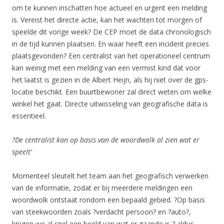
om te kunnen inschatten hoe actueel en urgent een melding
is. Vereist het directe actie, kan het wachten tot morgen of
speelde dit vorige week? De CEP moet de data chronologisch
in de tijd kunnen plaatsen. En waar heeft een incident precies
plaatsgevonden? Een centralist van het operationeel centrum
kan weinig met een melding van een vermist kind dat voor
het laatst is gezien in de Albert Heijn, als hij niet over de gps-
locatie beschikt. Een buurtbewoner zal direct weten om welke
winkel het gaat. Directe uitwisseling van geografische data is
essentieel.
?De centralist kan op basis van de woordwolk al zien wat er
speelt’
Momenteel sleutelt het team aan het geografisch verwerken
van de informatie, zodat er bij meerdere meldingen een
woordwolk ontstaat rondom een bepaald gebied. ?Op basis
van steekwoorden zoals ?verdacht persoon? en ?auto?,
krijgen we al snel een beeld van wat er gaande is,? aldus