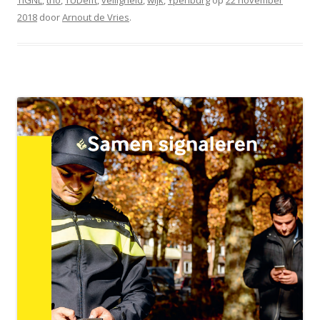
TIGNL
,
tno
,
TUDelft
,
veiligheid
,
wijk
,
Ypenburg
op
22 november
2018
door
Arnout de Vries
.