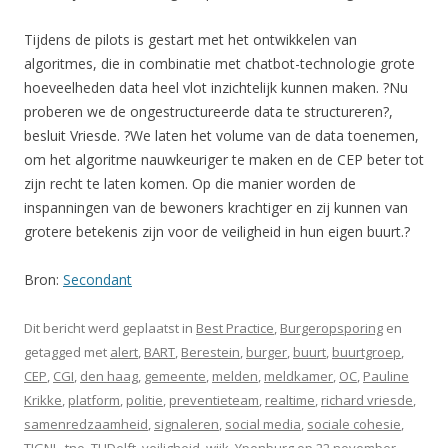
Tijdens de pilots is gestart met het ontwikkelen van
algoritmes, die in combinatie met chatbot-technologie grote
hoeveelheden data heel vlot inzichtelijk kunnen maken. ?Nu
proberen we de ongestructureerde data te structureren?,
besluit Vriesde. ?We laten het volume van de data toenemen,
om het algoritme nauwkeuriger te maken en de CEP beter tot
zijn recht te laten komen. Op die manier worden de
inspanningen van de bewoners krachtiger en zij kunnen van
grotere betekenis zijn voor de veiligheid in hun eigen buurt.?
Bron:
Secondant
Dit bericht werd geplaatst in
Best Practice
,
Burgeropsporing
en
getagged met
alert
,
BART
,
Berestein
,
burger
,
buurt
,
buurtgroep
,
CEP
,
CGI
,
den haag
,
gemeente
,
melden
,
meldkamer
,
OC
,
Pauline
Krikke
,
platform
,
politie
,
preventieteam
,
realtime
,
richard vriesde
,
samenredzaamheid
,
signaleren
,
social media
,
sociale cohesie
,