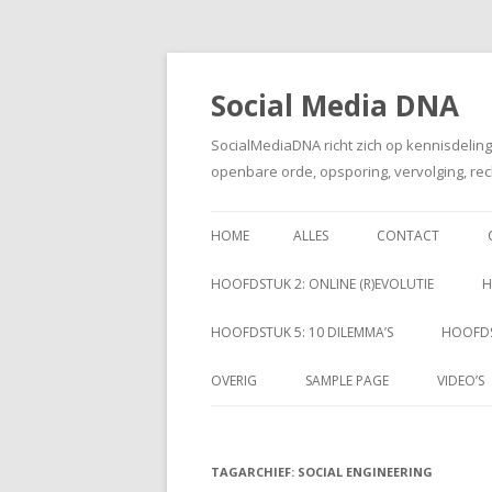
Social Media DNA
SocialMediaDNA richt zich op kennisdelin
openbare orde, opsporing, vervolging, rec
HOME
ALLES
CONTACT
HOOFDSTUK 2: ONLINE (R)EVOLUTIE
H
HOOFDSTUK 5: 10 DILEMMA’S
HOOFDS
OVERIG
SAMPLE PAGE
VIDEO’S
TAGARCHIEF:
SOCIAL ENGINEERING