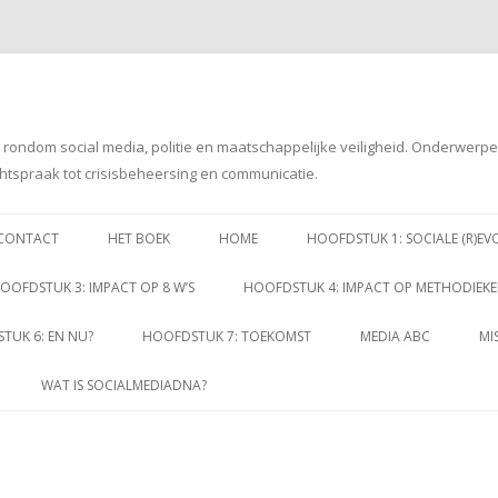
g rondom social media, politie en maatschappelijke veiligheid. Onderwerp
htspraak tot crisisbeheersing en communicatie.
Spring
naar
CONTACT
HET BOEK
HOME
HOOFDSTUK 1: SOCIALE (R)EV
inhoud
OOFDSTUK 3: IMPACT OP 8 W’S
HOOFDSTUK 4: IMPACT OP METHODIEK
TUK 6: EN NU?
HOOFDSTUK 7: TOEKOMST
MEDIA ABC
MI
WAT IS SOCIALMEDIADNA?