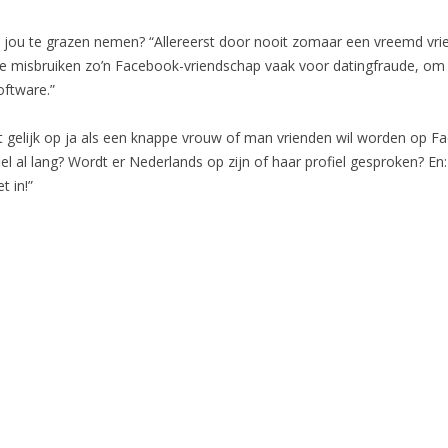
 jou te grazen nemen? “Allereerst door nooit zomaar een vreemd vri
Ze misbruiken zo’n Facebook-vriendschap vaak voor datingfraude, o
oftware.”
niet gelijk op ja als een knappe vrouw of man vrienden wil worden op F
iel al lang? Wordt er Nederlands op zijn of haar profiel gesproken? E
t in!”