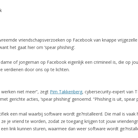
k
aker vreemde vriendschapsverzoeken op Facebook van knappe vrijgezel
ant het gaat hier om ‘spear phishing’.
 dame of jongeman op Facebook eigenlijk een crimineel is, die op jouw
 verdienen door ons op te lichten.
werken niet meer”, zegt
Pim Takkenberg
, cybersecurity-expert van 
 gerichte acties, ‘spear phishing’ genoemd. “Phishing is uit, spear ph
fiek een mail waarbij software wordt ge?nstalleerd. Die mail is vaak 
e je vriend te worden, zodat ze toegang krijgen tot jouw vriendengr
 een link kunnen sturen, waarmee dan weer software wordt ge?nstall