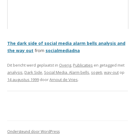
The dark side of social media alarm bells analysis and
the way out
from
socialmediadna
Dit bericht werd geplaatst in
Overig
,
Publicaties
en getagged met
analysis
,
Dark Side
,
Social Media. Alarm bells
,
sogeti
,
way-out
op
14 augustus 1999
door
Arnout de Vries
.
Ondersteund door WordPress