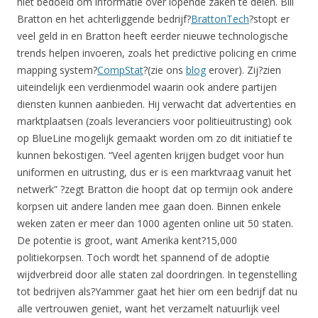
niet bedoeld om informatie over lopende zaken te delen. Bill
Bratton en het achterliggende bedrijf?
BrattonTech
?stopt er
veel geld in en Bratton heeft eerder nieuwe technologische
trends helpen invoeren, zoals het predictive policing en crime
mapping system?
CompStat
?(zie ons
blog
erover). Zij?zien
uiteindelijk een verdienmodel waarin ook andere partijen
diensten kunnen aanbieden. Hij verwacht dat advertenties en
marktplaatsen (zoals leveranciers voor politieuitrusting) ook
op BlueLine mogelijk gemaakt worden om zo dit initiatief te
kunnen bekostigen. “Veel agenten krijgen budget voor hun
uniformen en uitrusting, dus er is een marktvraag vanuit het
netwerk” ?zegt Bratton die hoopt dat op termijn ook andere
korpsen uit andere landen mee gaan doen. Binnen enkele
weken zaten er meer dan 1000 agenten online uit 50 staten.
De potentie is groot, want Amerika kent?15,000
politiekorpsen. Toch wordt het spannend of de adoptie
wijdverbreid door alle staten zal doordringen. In tegenstelling
tot bedrijven als?Yammer gaat het hier om een bedrijf dat nu
alle vertrouwen geniet, want het verzamelt natuurlijk veel