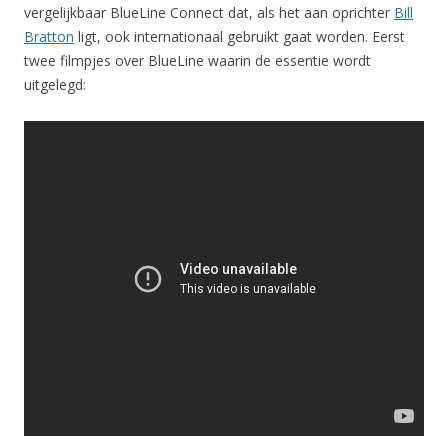
vergelijkbaar BlueLine Connect dat, als het aan oprichter
Bill
Bratton
ligt, ook internationaal gebruikt gaat worden. Eerst
twee filmpjes over BlueLine waarin de essentie wordt
uitgelegd: