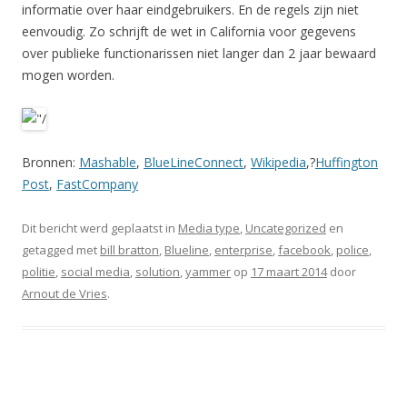
informatie over haar eindgebruikers. En de regels zijn niet
eenvoudig. Zo schrijft de wet in California voor gegevens
over publieke functionarissen niet langer dan 2 jaar bewaard
mogen worden.
Bronnen:
Mashable
,
BlueLineConnect
,
Wikipedia
,?
Huffington
Post
,
FastCompany
Dit bericht werd geplaatst in
Media type
,
Uncategorized
en
getagged met
bill bratton
,
Blueline
,
enterprise
,
facebook
,
police
,
politie
,
social media
,
solution
,
yammer
op
17 maart 2014
door
Arnout de Vries
.