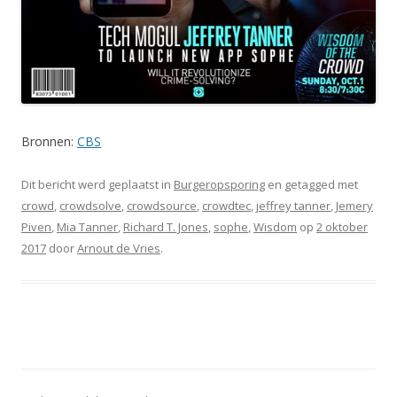
Bronnen:
CBS
Dit bericht werd geplaatst in
Burgeropsporing
en getagged met
crowd
,
crowdsolve
,
crowdsource
,
crowdtec
,
jeffrey tanner
,
Jemery
Piven
,
Mia Tanner
,
Richard T. Jones
,
sophe
,
Wisdom
op
2 oktober
2017
door
Arnout de Vries
.