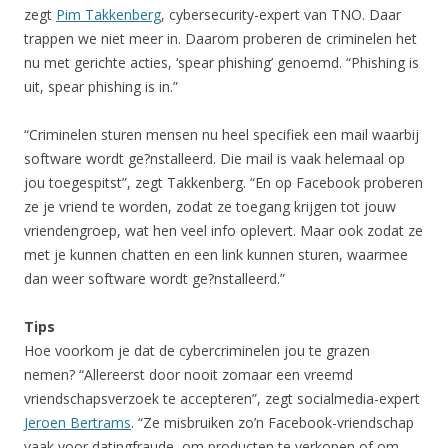
zegt
Pim Takkenberg
, cybersecurity-expert van TNO. Daar
trappen we niet meer in. Daarom proberen de criminelen het
nu met gerichte acties, ‘spear phishing’ genoemd. “Phishing is
uit, spear phishing is in.”
“Criminelen sturen mensen nu heel specifiek een mail waarbij
software wordt ge?nstalleerd. Die mail is vaak helemaal op
jou toegespitst”, zegt Takkenberg. “En op Facebook proberen
ze je vriend te worden, zodat ze toegang krijgen tot jouw
vriendengroep, wat hen veel info oplevert. Maar ook zodat ze
met je kunnen chatten en een link kunnen sturen, waarmee
dan weer software wordt ge?nstalleerd.”
Tips
Hoe voorkom je dat de cybercriminelen jou te grazen
nemen? “Allereerst door nooit zomaar een vreemd
vriendschapsverzoek te accepteren”, zegt socialmedia-expert
Jeroen Bertrams
. “Ze misbruiken zo’n Facebook-vriendschap
vaak voor datingfraude, om producten te verkopen of om