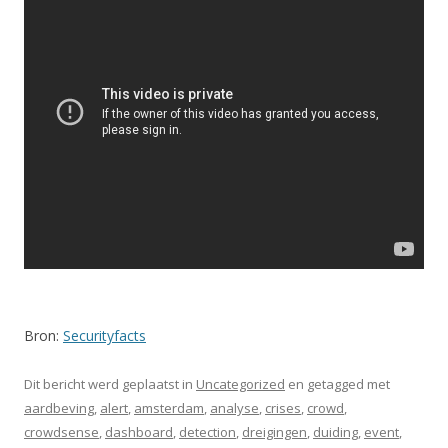
Bron:
Securityfacts
Dit bericht werd geplaatst in
Uncategorized
en getagged met
aardbeving
,
alert
,
amsterdam
,
analyse
,
crises
,
crowd
,
crowdsense
,
dashboard
,
detection
,
dreigingen
,
duiding
,
event
,