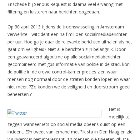
Enschede bij Serious Request is daarna veel ervaring met
filtering en luisteren naar berichten opgedaan.
Op 30 april 2013 tijdens de troonswisseling in Amsterdam
verwerkte Twitcident een half miljoen socialmediaberichten
per uur. Hoe ga je daar de relevante berichten uithalen als het
gaat om veiligheid? Niet alle berichten zijn belangrijk. Door
een geavanceerd algoritme op alle socialmediaberichten,
gecombineerd met gps-informatie van politie in de stad, kon
de politie in de crowd control-kamer precies zien waar
mensen nog normaal door de straten konden lopen en waar
niet meer. ?Zo konden we de veiligheid en doorstroom goed
beheersen.?
Het is
moeilijk te
zeggen wanneer iets op social media opeens duidt op een
incident. E?n tweet van iemand met ?Ik sta in Den Haag en zie
vuurwerk? is niet interessant, 10 mensen die tweeten ?Ik sta