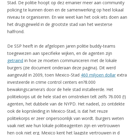
Stad. De politie hoopt op dez emanier meer aan community
policing te kunnen doen en de samenwerking op heel lokaal
niveau te organiseren. En wie weet kan het ook iets doen aan
het drugsgeweld in de grootste stad van het westerse
halfrond.
De SSP heeft in de afgelopen jaren politie buddy-teams
toegewezen aan specifieke wijken, en de agenten zijn
getraind
in hoe ze moeten communiceren met de lokale
burgers (zie document onderaan deze pagina). Dit werd
aangevuld in 2009, toen Mexico-Stad
460 miljoen dollar
extra
investeerde in crime control centers en?8.000
bewakingscamera’s door de hele stad installeerde. Het
politiekorps uit de hele stad en omstreken telt zelfs 76.000 (!)
agenten, het dubbele van de NYPD. Het nadeel, zo ontdekte
ook de koprsleiding in Mexico-Stad, is dat het reuze
politiekorps er zeer onpersoonlijk van wordt. Burgers weten
vaak niet wie hun lokale politieagenten zijn en vertrouwen
hen ook niet erg. Mexico kent het laagste vertrouwen in d