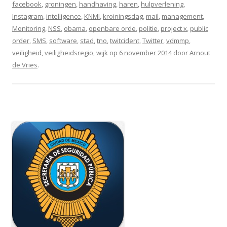
facebook
,
groningen
,
handhaving
,
haren
,
hulpverlening
,
Instagram
,
intelligence
,
KNMI
,
kroiningsdag
,
mail
,
management
,
Monitoring
,
NSS
,
obama
,
openbare orde
,
politie
,
project x
,
public
order
,
SMS
,
software
,
stad
,
tno
,
twitcident
,
Twitter
,
vdmmp
,
veiligheid
,
veiligheidsregio
,
wijk
op
6 november 2014
door
Arnout
de Vries
.