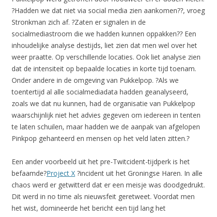
?Hadden we dat niet via social media zien aankomen??, vroeg
Stronkman zich af. ?Zaten er signalen in de
socialmediastroom die we hadden kunnen oppakken?? Een
inhoudelijke analyse destijds, liet zien dat men wel over het
weer praatte. Op verschillende locaties. Ook liet analyse zien
dat de intensiteit op bepaalde locaties in korte tijd toenam.
Onder andere in de omgeving van Pukkelpop. ?Als we
toentertijd al alle socialmediadata hadden geanalyseerd,
zoals we dat nu kunnen, had de organisatie van Pukkelpop
waarschijnlijk niet het advies gegeven om iedereen in tenten
te laten schuilen, maar hadden we de aanpak van afgelopen
Pinkpop gehanteerd en mensen op het veld laten zitten.?
Een ander voorbeeld uit het pre-Twitcident-tijdperk is het
befaamde?
Project X
?incident uit het Groningse Haren. In alle
chaos werd er getwitterd dat er een meisje was doodgedrukt.
Dit werd in no time als nieuwsfeit geretweet. Voordat men
het wist, domineerde het bericht een tijd lang het